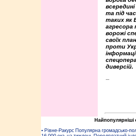
всередині
та під час
таких як 
агресора 
ворожі сп
своїх пла
проти Укр
інформаці
спецопера
диверсій.
...
Найпопулярніші с
• Рiвне-Ракурс Популярна громадсько-пол
16 000 екз. на тиждень Передплатний інд