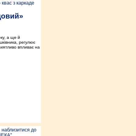
довий»
ку, а ще й
шківника, регулює
приятливо впливає на