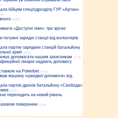
6)
дала бійцям спецпідрозділу ГУР «Артан»
90)
івного
(2350)
имати «Доступні ліки»: три зручні
 потужні зарядні станції від волонтерів
дала партію зарядних станцій батальйону
льчої армії
(1635)
довжує допомагати нашим захисникам
(1578)
інфекційної лікарні надають допомогу
 ставкою на Pokerbet
(1392)
римав машину «швидкої допомоги» від
дала партію дронів батальйону «Свобода»
ямків
(1195)
вне переходить на новий рівень
)
 газовою поверхнею
(1139)