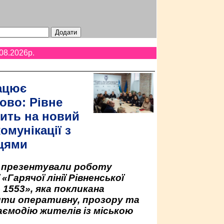
08.2026p.
ацює
ово: Рівне
ить на новий
омунікації з
цями
у презентували роботу
«Гарячої лінії Рівненської
 1553», яка покликана
ити оперативну, прозору та
аємодію жителів із міською