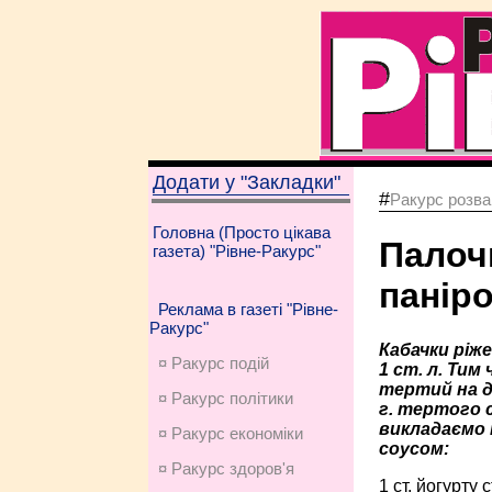
Додати у "Закладки"
#
Ракурс розва
Головна (Просто цікава
Палочк
газета) "Рівне-Ракурс"
паніро
Реклама в газеті "Рівне-
Ракурс"
Кабачки ріже
¤ Ракурс подій
1 ст. л. Тим
тертий на д
¤ Ракурс політики
г. тертого 
викладаємо 
¤ Ракурс економiки
соусом:
¤ Ракурс здоров'я
1 ст. йогурту