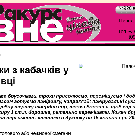
№920 в
Передп
Тел. +3
(0
г
и з кабачків у
вці
мо брусочками, трохи присолюємо, перемішуємо і додає
 часом готуємо паніровку, наприклад: панірувальні сухар
рібну тертку твердий сир, трохи борошна, щоб сир н
сиру 1 ст.л. борошна, ретельно перемішати. Кожен бру
на пергамент і ставимо в духовку на 15 хвилин при 2
 столового або нежирної сметани