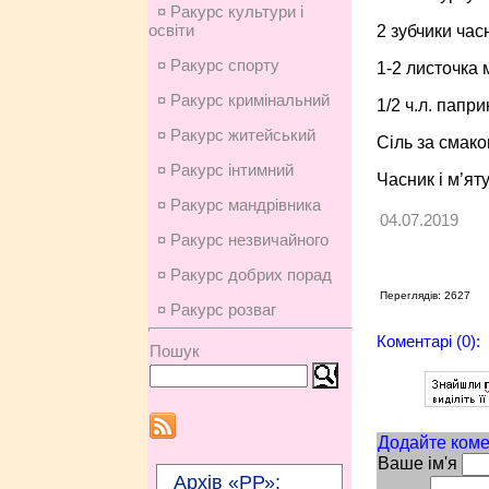
¤ Ракурс культури і
освіти
2 зубчики час
¤ Ракурс спорту
1-2 листочка 
¤ Ракурс кримінальний
1/2 ч.л. папри
¤ Ракурс житейський
Сіль за смак
¤ Ракурс інтимний
Часник і м’ят
¤ Ракурс мандрівника
04.07.2019
¤ Ракурс незвичайного
¤ Ракурс добрих порад
Переглядів: 2627
¤ Ракурс розваг
Коментарі (0):
Пошук
Додайте коме
Ваше ім'я
Архів «РР»: