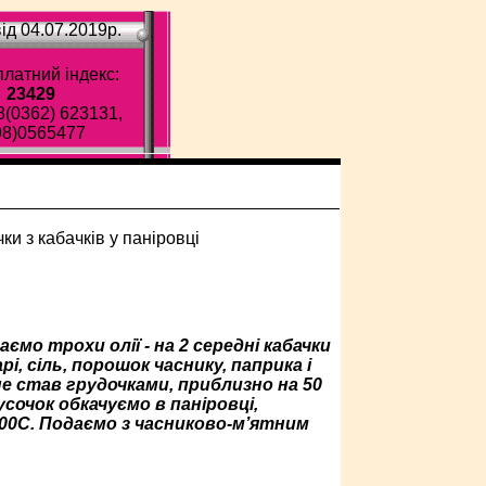
ід 04.07.2019p.
латний індекс:
23429
8(0362) 623131,
98)0565477
мо трохи олії - на 2 середні кабачки
і, сіль, порошок часнику, паприка і
е став грудочками, приблизно на 50
сочок обкачуємо в паніровці,
000С. Подаємо з часниково-м’ятним