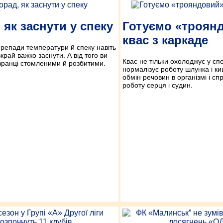
 як заснути у спеку
Готуємо «троян
квас з каркаде
ерепади температури й спеку навіть
край важко заснути. А від того ви
Квас не тільки охолоджує у спе
вранці стомленими й розбитими.
нормалізує роботу шлунка і ки
обмін речовин в організмі і с
роботу серця і судин.