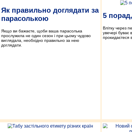
Як правильно доглядати за
5 порад,
парасолькою
Влітку через п
Якщо ви бажаєте, щоби ваша парасолька
увечері буває в
прослужила не один сезон і при цьому чудово
прокидаєтеся 
виглядала, необхідно правильно за нею
доглядати.