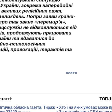
 України, зокрема напередодні
 великих релігійних свят,
Великдень. Попри заяви країни-
про так зване «перемир’я»,
ецслужби не відмовляються від
нів, продовжують працювати
аїни та вдаватися до
йно-психологічних
цій, провокацій, терактів та
=>>>=
татті:
ТОП-1
ітична обласна газета. Тираж
• Хто і на яких умовах може п
екс 23429
• За матеріалами СБУ реальні