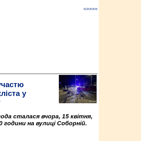
=>>>=
участю
ліста у
у
да сталася вчора, 15 квітня,
0 години на вулиці Соборній.