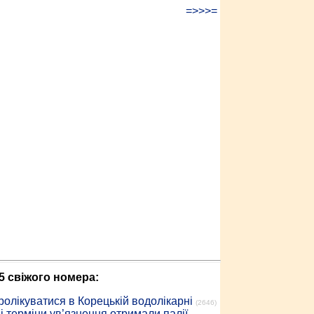
=>>>=
5 свіжого номера:
ролікуватися в Корецькій водолікарні
(2646)
 терміни ув’язнення отримали палії