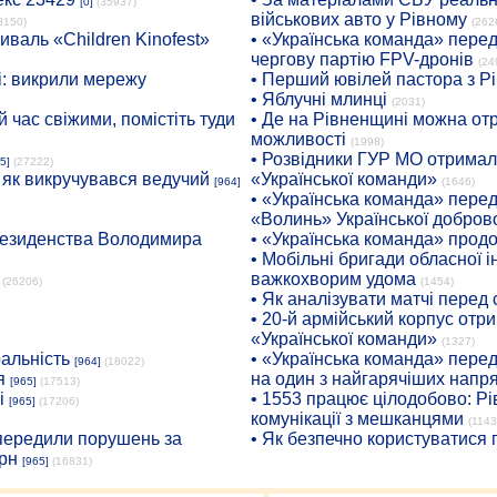
[0]
(35937)
військових авто у Рівному
8150)
(262
иваль «Children Kinofest»
• «Українська команда» пере
чергову партію FPV-дронів
(24
: викрили мережу
• Перший ювілей пастора з Р
• Яблучні млинці
(2031)
 час свіжими, помістіть туди
• Де на Рівненщині можна отр
можливості
(1998)
• Розвідники ГУР МО отримали
5]
(27222)
: як викручувався ведучий
«Української команди»
[964]
(1646)
• «Українська команда» пере
«Волинь» Української доброво
президенства Володимира
• «Українська команда» про
• Мобільні бригади обласної 
важкохворим удома
(26206)
(1454)
• Як аналізувати матчі перед
• 20-й армійський корпус от
«Української команди»
(1327)
ральність
• «Українська команда» пере
[964]
(18022)
я
на один з найгарячіших напр
[965]
(17513)
і
• 1553 працює цілодобово: Рі
[965]
(17206)
комунікації з мешканцями
(1143
опередили порушень за
• Як безпечно користуватися
рн
[965]
(16831)