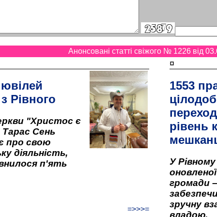
Анонсовані статті свіжого № 1226 від 03.
¤
 ювілей
1553 пр
 з Рівного
цілодоб
переход
ркви "Христос є
рівень к
" Тарас Сень
мешкан
є про свою
ку діяльність,
У Рівном
внилося п'ять
оновленої 
громади –
забезпеч
зручну вз
=>>>=
владою.