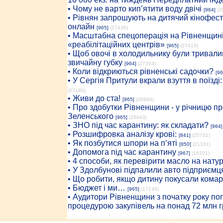
• Чому не варто кип’ятити воду двічі
[964]
(2
• Рівнян запрошують на дитячий кінофест
онлайн
[965]
(27436)
• Масштабна спецоперація на Рівненщині
«реабілітаційних центрів»
[965]
(27419)
• Щоб овочі в холодильнику були тривалий
звичайну губку
[964]
(27393)
• Коли відкриються рівненські садочки?
[96
• У Сергія Притули вкрали взуття в поїзді
(27180)
• Живи до ста!
[965]
(26984)
• Про здобутки Рівненщини - у річницю 
Зеленського
[965]
(26643)
• ЗНО під час карантину: як складати?
[964]
• Розшифровка аналізу крові:
[841]
(25731)
• Як позбутися шпори на п’яті
[850]
(21331)
• Допомога під час карантину
[967]
(18201)
• 4 способи, як перевірити масло на нату
• У Здолбунові підпалили авто підприємц
• Що робити, якщо дитину покусали комар
• Бюджет і ми…
[965]
(17136)
• Аудитори Рівненщини з початку року п
процедурою закупівель на понад 72 млн г