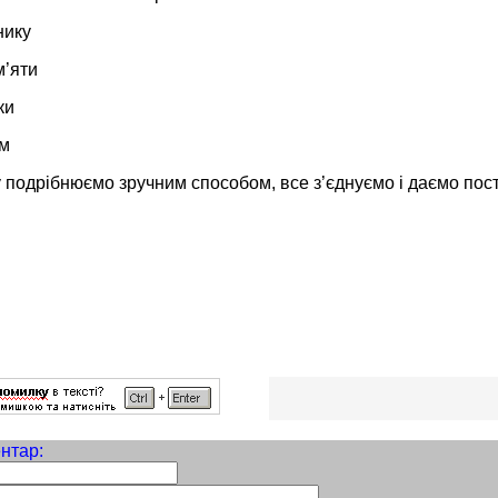
нику
м’яти
ки
ом
у подрібнюємо зручним способом, все з’єд­нує­мо і даємо пос
нтар: