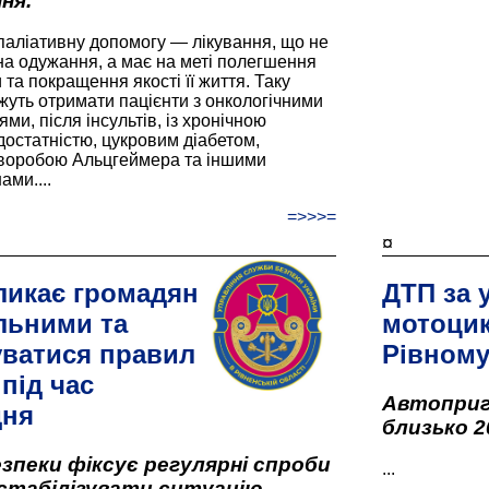
ня.
паліативну допомогу — лікування, що не
а одужання, а має на меті полегшення
та покращення якості її життя. Таку
жуть отримати пацієнти з онкологічними
и, після інсультів, із хронічною
остатністю, цукровим діабетом,
хворобою Альцгеймера та іншими
ами....
=>>>=
¤
ликає громадян
ДТП за 
льними та
мотоцик
ватися правил
Рівном
під час
Автоприго
дня
близько 2
зпеки фіксує регулярні спроби
...
стабілізувати ситуацію