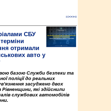
=>>>=
ріалами СБУ
 терміни
ння отримали
йськових авто у
у
овою базою Служби безпеки та
ної поліції до реальних
ув’язнення засуджено двох
 Рівненщини, які здійснили
палів службових автомобілів
ни.