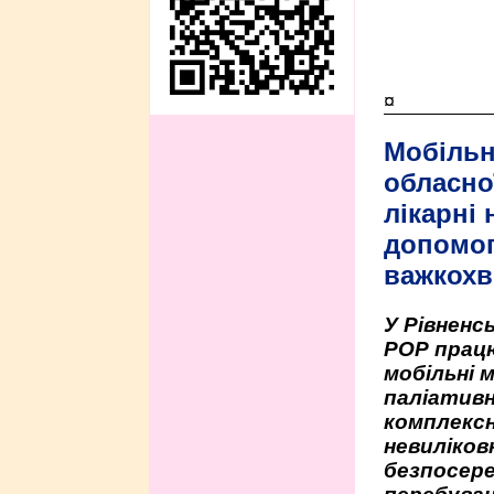
¤
Мобільн
обласно
лікарні
допомо
важкохв
У Рівненсь
РОР працю
мобільні 
паліативн
комплексн
невиліко
безпосере