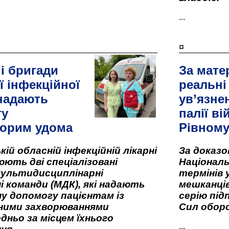
...
¤
і бригади
За мате
ї інфекційної
реальні
 надають
ув’язне
гу
палії ві
орим удома
Рівном
кій обласній інфекційній лікарні
За доказ
ють дві спеціалізовані
Національ
мультидисциплінарні
термінів 
і команди (МДК), які надають
мешканців
у допомогу пацієнтам із
серію під
вними захворюваннями
Сил оборо
дньо за місцем їхнього
...