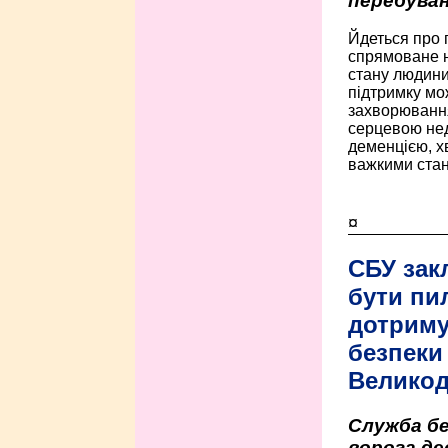
перебуван
Йдеться про 
спрямоване н
стану людини 
підтримку мо
захворюванням
серцевою нед
деменцією, 
важкими стан
¤
СБУ зак
бути пи
дотриму
безпеки 
Велико
Служба бе
ворога де