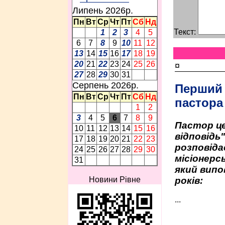
Липень 2026p.
Пн
Вт
Ср
Чт
Пт
Сб
Нд
Текст:
1
2
3
4
5
6
7
8
9
10
11
12
13
14
15
16
17
18
19
20
21
22
23
24
25
26
¤
27
28
29
30
31
Серпень 2026p.
Перший
Пн
Вт
Ср
Чт
Пт
Сб
Нд
пастора
1
2
3
4
5
6
7
8
9
Пастор це
10
11
12
13
14
15
16
відповідь
17
18
19
20
21
22
23
розповіда
24
25
26
27
28
29
30
місіонерсь
31
який випо
років:
Новини Рівне
...