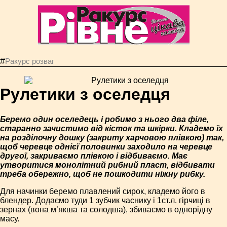
#
Ракурс розваг
Рулетики з оселедця
Беремо один оселедець і робимо з нього два філе,
старанно зачистимо від кісток та шкірки. Кладемо їх
на розділочну дошку (закриту харчовою плівкою) так,
щоб черевце однієї половинки заходило на черевце
другої, закриваємо плівкою і відбиваємо. Має
утворитися монолітний рибний пласт, відбивати
треба обережно, щоб не пошкодити ніжну рибку.
Для начинки беремо плавлений сирок, кладемо його в
блендер. Додаємо туди 1 зубчик часнику і 1ст.л. гірчиці в
зернах (вона м’якша та солодша), збиваємо в однорідну
масу.