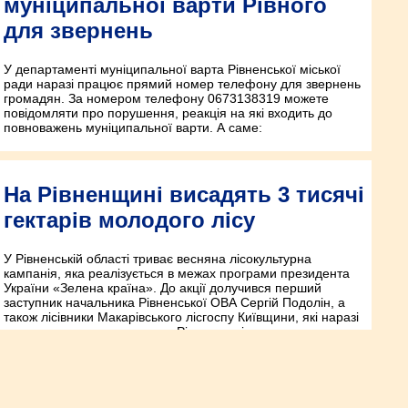
муніципальної варти Рівного
для звернень
У департаменті муніципальної варта Рівненської міської
ради наразі працює прямий номер телефону для звернень
громадян. За номером телефону 0673138319 можете
повідомляти про порушення, реакція на які входить до
повноважень муніципальної варти. А саме:
На Рівненщині висадять 3 тисячі
гектарів молодого лісу
У Рівненській області триває весняна лісокультурна
кампанія, яка реалізується в межах програми президента
України «Зелена країна». До акції долучився перший
заступник начальника Рівненської ОВА Сергій Подолін, а
також лісівники Макарівського лісгоспу Київщини, які наразі
тимчасового проживають на Рівненщині.
Тікаючи від війни, на