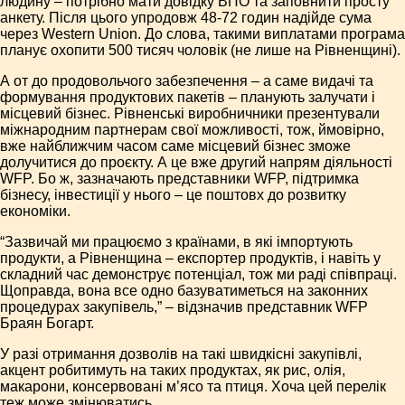
людину – потрібно мати довідку ВПО та заповнити просту
анкету. Після цього упродовж 48-72 годин надійде сума
через Western Union. До слова, такими виплатами програма
планує охопити 500 тисяч чоловік (не лише на Рівненщині).
А от до продовольчого забезпечення – а саме видачі та
формування продуктових пакетів – планують залучати і
місцевий бізнес. Рівненські виробничники презентували
міжнародним партнерам свої можливості, тож, ймовірно,
вже найближчим часом саме місцевий бізнес зможе
долучитися до проєкту. А це вже другий напрям діяльності
WFP. Бо ж, зазначають представники WFP, підтримка
бізнесу, інвестиції у нього – це поштовх до розвитку
економіки.
“Зазвичай ми працюємо з країнами, в які імпортують
продукти, а Рівненщина – експортер продуктів, і навіть у
складний час демонструє потенціал, тож ми раді співпраці.
Щоправда, вона все одно базуватиметься на законних
процедурах закупівель,” – відзначив представник WFP
Браян Богарт.
У разі отримання дозволів на такі швидкісні закупівлі,
акцент робитимуть на таких продуктах, як рис, олія,
макарони, консервовані м’ясо та птиця. Хоча цей перелік
теж може змінюватись.