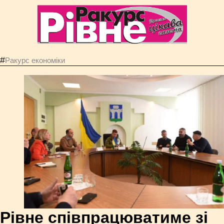
#
Ракурс економiки
Рівне співпрацюватиме зі