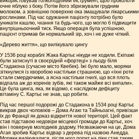
використовував голкоподібний інструмент, щоб проколоти
очне яблуко з боку. Потім його збризкували грудним
молоком, а зовнішню поверхню ока змащували лікарськими
рослинами. Під час одужання пацієнту потрібно було
уникати кашлю, чхання та будь-чого, що могло б підвищити
внутрішньоочний тиск. Якщо операція була успішною,
пацієнт отримав би нормальний зір, хоч і не дуже чіткий.
«Дерево життя», що вилікувало цингу
У 1536 році кораблі Жака Картьє нікуди не ходили. Екіпажі
були затиснуті в своєрідній «фортеці» з льоду біля
Стадакона (сучасне місто Квебек). Їжі було мало, моряки
зіткнулися із хворобою настільки страшною, що «їхні роти
стали смердючими, а ясна настільки гнилі, що вся плоть
відпала аж до коренів зубів, які також майже всі випали».
Це була цинга, яка, як відомо, є наслідком дефіциту
вітаміну С. Картьє не знав, що робити.
Під час першої подорожі до Стадакона в 1534 році Картьє
викрав двох чоловіків – Дома Агаю та Тайньоагні, привізши
їх до Франції як доказ відкриття нової території. Цей факт
став підставою недовіри місцевої громади до Картьє, хоч
він і повернув молодиків додому. Незважаючи на це, Дома
Агая зробив Картьє відвар з дерева під назвою Анедда.
Моряки вилікувалися, після чого попит на ліки став таким