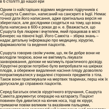
в 6 столітті до нашої ери
Одним із найстаріших відомих медичних підручників є
«Сушрута Самхіта», написаний на санскриті в Індії. Немає
точної дати його написання, адже оригінальна версія не
збереглася, але дослідники сходяться на тому, що вона
була написана в 600-х роках до н. е. Вважається, що
Сушрута був лікарем і вчителем, який працював в місті
Бенерес на півночі Індії. Його Самхіта – збірка знань –
надає детальну інформацію про медицину, хірургію,
фармакологію та ведення пацієнтів.
Сушрута говорив своїм учням, що, як би добре вони не
володіли теорією, вони не вмітимуть лікувати
захворювання, допоки не матимуть практичного досвіду.
Хірургічні розрізи потрібно було випробувати на шкірках
плодів, а обережне видалення насіння плоду дозволяло
попрактикуватися у видалені сторонніх предметів з тіла.
Також вони практикували на мертвих тваринах, перш ніж їх
допускали до справжніх пацієнтів.
Серед багатьох описів хірургічного втручання, Сашрута
Самхіта документує операцію на катаракту. Пацієнт
повинен був дивитися на кінчик носа, тоді як хірург,
тримаючи повіки великим та вказівним пальцями,