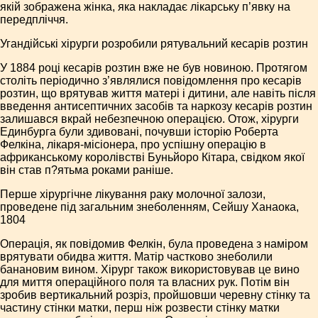
якій зображена жінка, яка накладає лікарську п’явку на
передпліччя.
Угандійські хірурги розробили рятувальний кесарів розтин
У 1884 році кесарів розтин вже не був новиною. Протягом
століть періодично з’являлися повідомлення про кесарів
розтин, що врятував життя матері і дитини, але навіть після
введення антисептичних засобів та наркозу кесарів розтин
залишався вкрай небезпечною операцією. Отож, хірурги
Единбурга були здивовані, почувши історію Роберта
Фелкіна, лікаря-місіонера, про успішну операцію в
африканському королівстві Буньйоро Кітара, свідком якої
він став п?ятьма роками раніше.
Перше хірургічне лікування раку молочної залози,
проведене під загальним знеболенням, Сейшу Ханаока,
1804
Операція, як повідомив Фелкін, була проведена з наміром
врятувати обидва життя. Матір частково знеболили
банановим вином. Хірург також використовував це вино
для миття операційного поля та власних рук. Потім він
зробив вертикальний розріз, пройшовши черевну стінку та
частину стінки матки, перш ніж розвести стінку матки