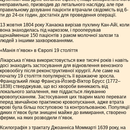
неправильно, призводив до летального наслідку, але при
правильному дозуванні пацієнти втрачали свідомість від 6-
ти до 24-ох годин, достатніх для проведення операції.
13 жовтня 1804 року Ханаока вирізав пухлину Кан-Айї, коли
вона знаходилась під наркозом, і прооперував
щонайменше 150 пацієнтів з раком молочної залози та
людей з іншими захворюваннями.
«Манія п’явок» в Європі 19 століття
Лікарська п’явка використовується вже тисячі років і навіть
досі знаходить застосування для відновлення венозного
кровообігу після реконструктивної хірургії. Але саме на
початку 19 століття популярність її вражаюче зросла.
Французький лікар Франсуа-Йозеф-Віктор Брусс (1772–
1838) стверджував, що всі хвороби виникають від
локального запалення, яке піддається лікуванню
кровопусканням. Застосування цих тварин мало переваги
перед звичайною практикою кровопускання, адже втрата
крові була більш поступовою та контрольованою. Популяції
диких п’явок були знищені майже до вимирання, створено
ферми, на яких розводили п’явок.
Ксилографія з трактату Джоанніса Моммарті 1639 року, на