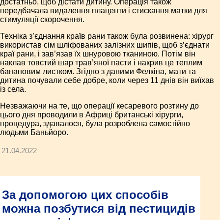
достатньо, щоб дістати дитину. Операція також
передбачала видалення плаценти і стискання матки для
стимуляції скорочення.
Техніка з’єднання країв рани також була розвинена: хірург
використав сім шліфованих залізних шипів, щоб з’єднати
краї рани, і зав’язав їх шнуровою тканиною. Потім він
наклав товстий шар трав’яної пасти і накрив це теплим
банановим листком. Згідно з даними Фелкіна, мати та
дитина почували себе добре, коли через 11 днів він виїхав
із села.
Незважаючи на те, що операції кесаревого розтину до
цього дня проводили в Африці британські хірурги,
процедура, здавалося, була розроблена самостійно
людьми Баньйоро.
21.04.2022
За допомогою цих способів
можна позбутися від пестицидів