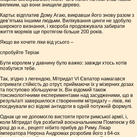
великим, що вони знищили дерево.
Картьє відплатив Дому Агаю, викравши його знову разом з
дев’ятьма іншими людьми. Вилікування цинги не здобуло
широкого визнання, і хвороба продовжувала забирати
життя моряків ще протягом більше 200 років.
Якщо ви хочете ліки від усього –
спробуйте Теріак
Бути королем у давнину було важко: завжди хтось хотів
позбутися тебе.
Так, згідно з легендою, Мітридат VI Євпатор намагався
отримати стійкість до отрут, приймаючи їх у мізерних дозах
та поступово збільшуючи їх. Він відомий також
токсикологічними експериментами над засудженими, що в
результаті завершилося створенням мітридату – ліків, які
поєднували всі відомі антидоти в одній потужній формулі.
Однак це не допомогло вистояти проти римської армії, і,
коли Мітридат був розбитий воєначальником Помпеєм у 66
році до н.е., рецепт нібито прибув до Риму. Лікар
імператора Нерона Андромах розробив його з 64-ох