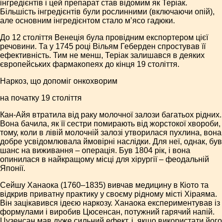
інгредієнтів і цей препарат став відомим як Теріак.
Більшість інгредієнтів були рослинними (включаючи опій),
але основним інгредієнтом стало м’ясо гадюки.
До 12 століття Венеція була провідним експортером цієї
речовини. Та у 1745 році Вільям Геберден спростував її
ефективність. Тим не менш, Теріак залишався в деяких
європейських фармакопеях до кінця 19 століття.
Наркоз, що допоміг онкохворим
на початку 19 століття
Кан-Айя втратила від раку молочної залози багатьох рідних.
Вона бачила, як її сестри помирають від жорстокої хвороби,
тому, коли в лівій молочній залозі утворилася пухлина, вона
добре усвідомлювала ймовірні наслідки. Для неї, однак, був
шанс на виживання – операція. Був 1804 рік, і вона
опинилася в найкращому місці для хірургії – феодальній
Японії.
Сейшу Ханаока (1760–1835) вивчав медицину в Кіото та
відкрив приватну практику у своєму рідному місті Хіраяма.
Він зацікавився ідеєю наркозу. Ханаока експериментував із
формулами і виробив Цюсенсан, потужний гарячий напій.
Цузенсан мав дуже сильний ефект, і, якщо використати його