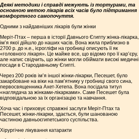
Деякі методики і справді межують із тортурами, та
основною метою лікарів всіх часів було підтримання
комфортного самопочуття.
Одними з найдавніших лікарів були жінки
Меріт-Птах – перша в історії Давнього Єгипту жінка-лікарка,
ім’я якої дійшло до наших часів. Вона жила приблизно в
2700 р. до н.е., ієрогліфи на гробниці описують її як
«головного лікаря». Це майже все, що відомо про її кар’єру,
але напис свідчить, що жінки могли обіймати високі медичні
посади в Стародавньому Єгипті.
Через 200 років ім’я іншої жінки-лікарки, Песешет, було
закарбоване на віки на пам’ятнику у гробниці свого сина,
первосвященника Ахет-Хетепа. Вона посідала титул
«наглядача за жінками-лікарками». Саме Песешет була
відповідальною за їх організацію та навчання.
Хоча час і приховує справжні заслуги Меріт-Птах та
Песешет, жінки-лікарки, здається, були шанованою
частиною давньоєгипетського суспільства.
Хірургічне лікування катаракти