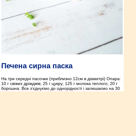
Печена сирна паска
На три середні пасочки (приблизно 12см в діаметрі) Опара:
10 г свіжих дріжджів; 25 г цукру; 125 г молока теплого; 20 г
борошна. Все з’єднуємо до однорідності і залишаємо на 30
хвилин в теплому місці. Тісто: опара вся; 200 г сиру; 80 г
масла розтопленого; 125 г цукру; 60 г жовтків (приблизно 3
шт.); 350 г борошна; 100 г родзинок (замочити на ніч в
алкоголі, або апельсиновому соці, або