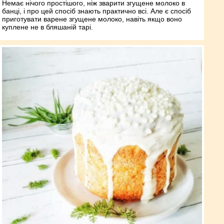
Немає нічого простішого, ніж зварити згущене молоко в
банці, і про цей спосіб знають практично всі. Але є спосіб
приготувати варене згущене молоко, навіть якщо воно
куплене не в бляшаній тарі.