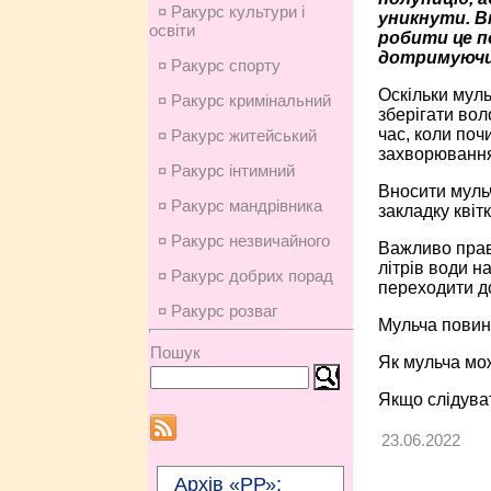
¤ Ракурс культури і
уникнути. В
освіти
робити це п
дотримуючи
¤ Ракурс спорту
Оскільки муль
¤ Ракурс кримінальний
зберігати вол
час, коли поч
¤ Ракурс житейський
захворюванням
¤ Ракурс інтимний
Вносити мульч
¤ Ракурс мандрівника
закладку квіт
¤ Ракурс незвичайного
Важливо прави
літрів води н
¤ Ракурс добрих порад
переходити д
¤ Ракурс розваг
Мульча повин
Пошук
Як мульча мож
Якщо слідуват
23.06.2022
Архів «РР»: