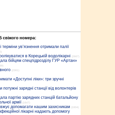
5 свіжого номера:
 терміни ув’язнення отримали палії
2)
ролікуватися в Корецькій водолікарні
(2667)
дала бійцям спецпідрозділу ГУР «Артан»
99)
івного
(2361)
имати «Доступні ліки»: три зручні
 потужні зарядні станції від волонтерів
дала партію зарядних станцій батальйону
льчої армії
(1647)
довжує допомагати нашим захисникам
(1604)
інфекційної лікарні надають допомогу