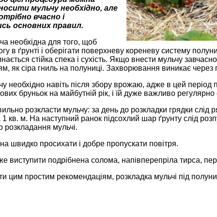
носити мульчу необхідно, але
отрібно вчасно і
сь основних правил.
ча необхідна для того, щоб
огу в ґрунті і оберігати поверхневу кореневу систему полуниц
инається стійка спека і сухість. Якщо внести мульчу завчасно
, як сіра гниль на полуниці. Захворювання виникає через 
у необхідно навіть після збору врожаю, адже в цей період 
кових бруньок на майбутній рік, і їй дуже важливо регулярно
льно розкласти мульчу: за день до розкладки грядки слід 
а 1 кв. м. На наступний ранок підсохлий шар ґрунту слід ро
о розкладання мульчі.
на швидко просихати і добре пропускати повітря.
е виступити подрібнена солома, напівперепріла тирса, пере
и цим простим рекомендаціям, розкладка мульчі під полуни