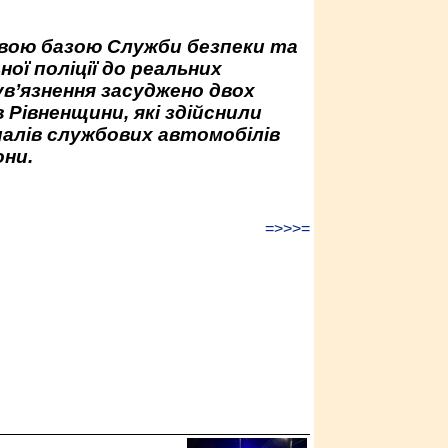
у
овою базою Служби безпеки та
ної поліції до реальних
ув’язнення засуджено двох
 Рівненщини, які здійснили
палів службових автомобілів
ни.
=>>>=