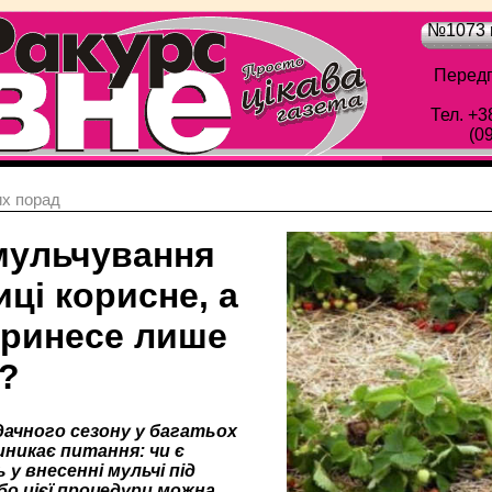
№1073 в
Передп
Тел. +3
(0
х порад
мульчування
ці корисне, а
принесе лише
?
дачного сезону у багатьох
иникає питання: чи є
 у внесенні мульчі під
бо цієї процедури можна