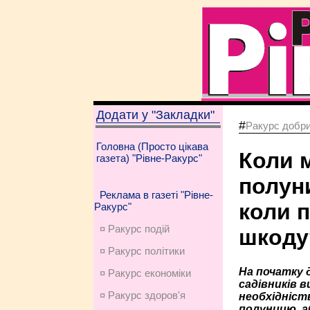
Додати у "Закладки"
#
Ракурс добри
Головна (Просто цікава
Коли 
газета) "Рівне-Ракурс"
полуни
Реклама в газеті "Рівне-
коли 
Ракурс"
¤ Ракурс подій
шкоду
¤ Ракурс політики
На початку 
¤ Ракурс економiки
садівників в
¤ Ракурс здоров'я
необхідність
полуницю, а