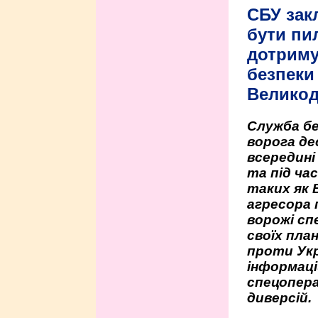
СБУ зак
бути пи
дотриму
безпеки 
Велико
Служба бе
ворога де
всередині
та під час
таких як 
агресора 
ворожі сп
своїх пла
проти Укр
інформаці
спецопера
диверсій.