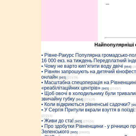
...
Найпопулярніші с
• Рiвне-Ракурс Популярна громадсько-пол
16 000 екз. на тиждень Передплатний інд
• Чому не варто кип’ятити воду двічі
[964]
(2
• Рівнян запрошують на дитячий кінофест
онлайн
[965]
(27478)
• Масштабна спецоперація на Рівненщині
«реабілітаційних центрів»
[965]
(27457)
• Щоб овочі в холодильнику були тривалий
звичайну губку
[964]
(27426)
• Коли відкриються рівненські садочки?
[96
• У Сергія Притули вкрали взуття в поїзді
(27213)
• Живи до ста!
[965]
(27024)
• Про здобутки Рівненщини - у річницю 
Зеленського
[965]
(26683)