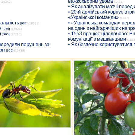
важкохворим удома
(26242)
(1462)
• Як аналізувати матчі перед
• 20-й армійський корпус от
«Української команди»
(1337)
ральність
• «Українська команда» пере
[964]
(18031)
я
на один з найгарячіших напр
[965]
(17521)
і
• 1553 працює цілодобово: Рі
[965]
(17210)
комунікації з мешканцями
(1153
опередили порушень за
• Як безпечно користуватися
рн
[965]
(16838)