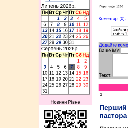
Липень 2026p.
Переглядів: 1290
Пн
Вт
Ср
Чт
Пт
Сб
Нд
Коментарі (0):
1
2
3
4
5
6
7
8
9
10
11
12
13
14
15
16
17
18
19
20
21
22
23
24
25
26
27
28
29
30
31
Додайте коме
Серпень 2026p.
Ваше ім'я
Пн
Вт
Ср
Чт
Пт
Сб
Нд
1
2
3
4
5
6
7
8
9
10
11
12
13
14
15
16
Текст:
17
18
19
20
21
22
23
24
25
26
27
28
29
30
31
¤
Новини Рівне
Перший
пастора