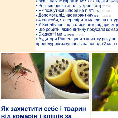
• ЗНО під час карантину: як складати?
[964]
• Розшифровка аналізу крові:
[841]
(25737)
• Як позбутися шпори на п’яті
[850]
(21340)
• Допомога під час карантину
[967]
(18205)
• 4 способи, як перевірити масло на нату
• У Здолбунові підпалили авто підприємц
• Що робити, якщо дитину покусали комар
• Бюджет і ми…
[965]
(17141)
• Аудитори Рівненщини з початку року п
процедурою закупівель на понад 72 млн г
Як захистити себе і тварин
від комарів і кліщів за