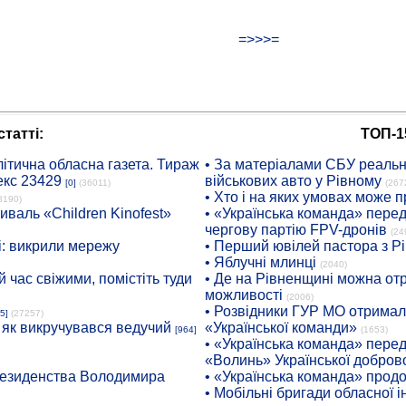
=>>>=
татті:
ТОП-1
ітична обласна газета. Тираж
• За матеріалами СБУ реальні
екс 23429
військових авто у Рівному
[0]
(36011)
(267
• Хто і на яких умовах може п
8190)
иваль «Children Kinofest»
• «Українська команда» пере
чергову партію FPV-дронів
(24
: викрили мережу
• Перший ювілей пастора з Р
• Яблучні млинці
(2040)
 час свіжими, помістіть туди
• Де на Рівненщині можна отр
можливості
(2006)
• Розвідники ГУР МО отримали
5]
(27257)
: як викручувався ведучий
«Української команди»
[964]
(1653)
• «Українська команда» пере
«Волинь» Української доброво
президенства Володимира
• «Українська команда» про
• Мобільні бригади обласної 