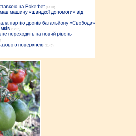
 ставкою на Pokerbet
(1410)
римав машину «швидкої допомоги» від
дала партію дронів батальйону «Свобода»
ямків
(1206)
вне переходить на новий рівень
)
 газовою поверхнею
(1146)