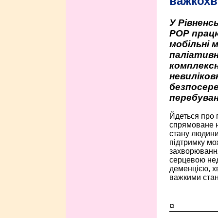
важкохв
У Рівненсь
РОР працю
мобільні 
паліативн
комплексн
невиліко
безпосере
перебуван
Йдеться про 
спрямоване н
стану людини 
підтримку мо
захворюванням
серцевою нед
деменцією, 
важкими стан
¤