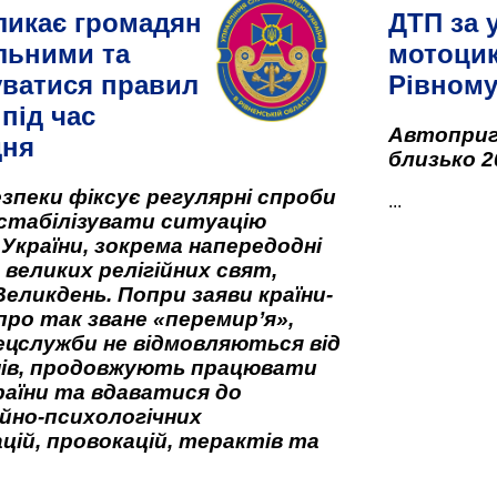
ликає громадян
ДТП за 
льними та
мотоцик
ватися правил
Рівном
під час
Автоприго
дня
близько 2
зпеки фіксує регулярні спроби
...
стабілізувати ситуацію
 України, зокрема напередодні
 великих релігійних свят,
Великдень. Попри заяви країни-
про так зване «перемир’я»,
ецслужби не відмовляються від
нів, продовжують працювати
аїни та вдаватися до
йно-психологічних
цій, провокацій, терактів та