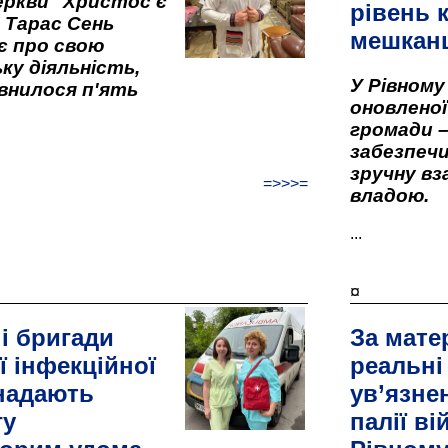
ркви "Христос є
рівень к
" Тарас Сень
мешкан
є про свою
ку діяльність,
У Рівном
внилося п'ять
оновленої 
громади –
забезпеч
зручну вз
=>>>=
владою.
...
¤
і бригади
За мате
ї інфекційної
реальні
 надають
ув’язне
гу
палії ві