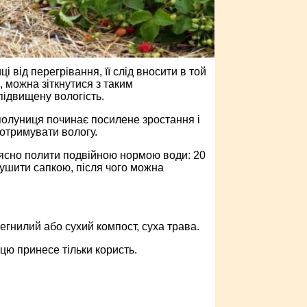
і від перегрівання, її слід вносити в той
, можна зіткнутися з таким
підвищену вологість.
полуниця починає посилене зростання і
 отримувати вологу.
рясно полити подвійною нормою води: 20
зпушити сапкою, після чого можна
гнилий або сухий компост, суха трава.
цю принесе тільки користь.