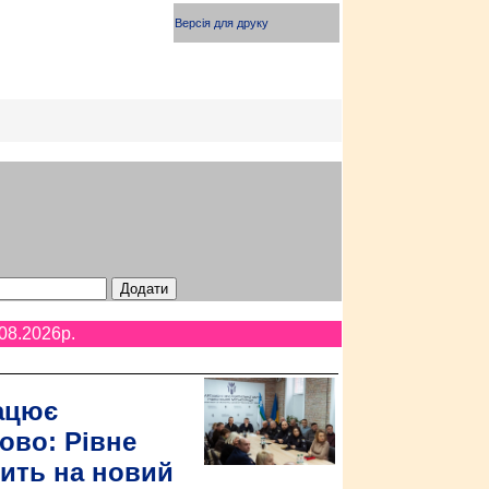
Версія для друку
08.2026p.
ацює
ово: Рівне
ить на новий