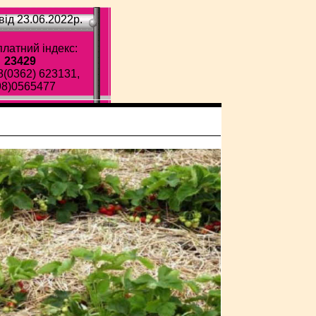
ід 23.06.2022p.
латний індекс:
23429
8(0362) 623131,
98)0565477