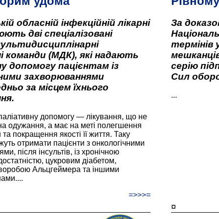
орим удома
Рівном
кій обласній інфекційній лікарні
За доказ
ють дві спеціалізовані
Національ
мультидисциплінарні
термінів 
і команди (МДК), які надають
мешканців
у допомогу пацієнтам із
серію під
вними захворюваннями
Сил оборо
дньо за місцем їхнього
...
ня.
паліативну допомогу — лікування, що не
а одужання, а має на меті полегшення
та покращення якості її життя. Таку
жуть отримати пацієнти з онкологічними
и, після інсультів, із хронічною
остатністю, цукровим діабетом,
хворобою Альцгеймера та іншими
ами....
=>>>=
¤