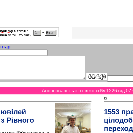
нтар:
Анонсовані статті свіжого № 1226 від 07.
¤
 ювілей
1553 пр
 з Рівного
цілодоб
переход