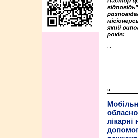
Пастор це
відповідь
розповіда
місіонерсь
який випо
років:
...
¤
Мобільн
обласно
лікарні
допомо