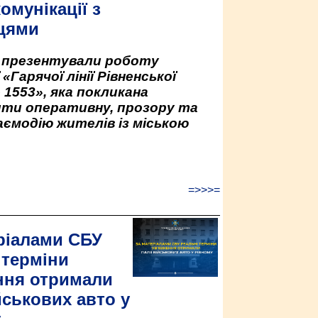
омунікації з
цями
у презентували роботу
«Гарячої лінії Рівненської
 1553», яка покликана
ити оперативну, прозору та
аємодію жителів із міською
=>>>=
ріалами СБУ
 терміни
ння отримали
йськових авто у