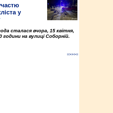
участю
ліста у
у
да сталася вчора, 15 квітня,
0 години на вулиці Соборній.
=>>>=