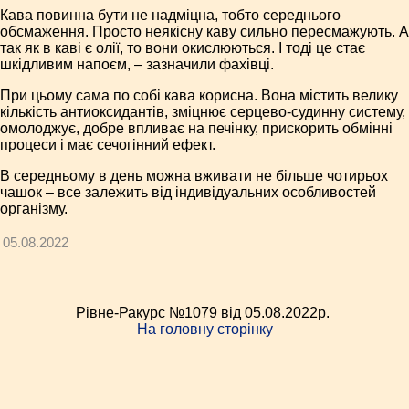
Кава повинна бути не надміцна, тобто середнього
обсмаження. Просто неякісну каву сильно пересмажують. А
так як в каві є олії, то вони окислюються. І тоді це стає
шкідливим напоєм, – зазначили фахівці.
При цьому сама по собі кава корисна. Вона містить велику
кількість антиоксидантів, зміцнює серцево-судинну систему,
омолоджує, добре впливає на печінку, прискорить обмінні
процеси і має сечогінний ефект.
В середньому в день можна вживати не більше чотирьох
чашок – все залежить від індивідуальних особливостей
організму.
05.08.2022
Рівне-Ракурс №1079 від 05.08.2022p.
На головну сторінку