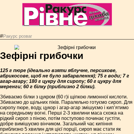
#
Ракурс розваг
Зефірні грибочки
125 г пюре (ідеально взяти яблучне, персикове,
абрикосове, щоб не було забарвлення); 75 г води; 7 г
агар-агару; 180 г цукру для сиропу; 60 г цукру для
меренги; 60 г білку (приблизно 2 білки).
Збиваємо білки з цукром (60 г)і щіпкою лимонної кислоти.
Збиваємо до щільних піків. Паралельно готуємо сироп. Для
сиропу пюре, воду, цукор і агар-агар змішуємо і кип’ятимо
на середньому вогні. Перші 2-3 хвилини маса схожа на
рідкий сироп з піною, потім поступово починає густіти,
добре вимішуємо вінчиком. Загальний час кипіння
приблизно 5 хвилин для цієї порції, сироп має стати як