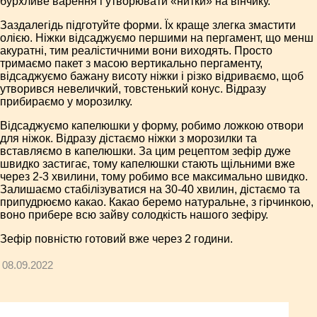
бурхливе варення і утворювати «нитки» на вінчику.
Заздалегідь підготуйте форми. Їх краще злегка змастити
олією. Ніжки відсаджуємо першими на пергамент, що менш
акуратні, тим реалістичними вони виходять. Просто
тримаємо пакет з масою вертикально пергаменту,
відсаджуємо бажану висоту ніжки і різко відриваємо, щоб
утворився невеличкий, товстенький конус. Відразу
прибираємо у морозилку.
Відсаджуємо капелюшки у форму, робимо ложкою отвори
для ніжок. Відразу дістаємо ніжки з морозилки та
вставляємо в капелюшки. За цим рецептом зефір дуже
швидко застигає, тому капелюшки стають щільними вже
через 2-3 хвилини, тому робимо все максимально швидко.
Залишаємо стабілізуватися на 30-40 хвилин, дістаємо та
припудрюємо какао. Какао беремо натуральне, з гірчинкою,
воно прибере всю зайву солодкість нашого зефіру.
Зефір повністю готовий вже через 2 години.
08.09.2022