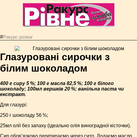
#
Ракурс розваг
Глазуровані сирочки з
білим шоколадом
400 г сиру 5 %; 100 г масла 82,5 %; 100 г білого
шоколаду; 100мл вершків 20 %; ванільна паста чи
екстракт.
Для глазурі:
250 г шоколаду 56 %;
25мл олії без запаху (ідеально олія виноградної кісточки).
Сир обов’язково перетираємо через сито. Додаємо масло