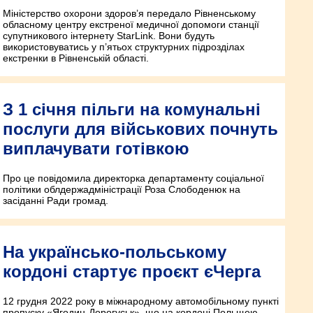
Міністерство охорони здоров’я передало Рівненському
обласному центру екстреної медичної допомоги станції
супутникового інтернету StarLink. Вони будуть
використовуватись у п’ятьох структурних підрозділах
екстренки в Рівненській області.
З 1 січня пільги на комунальні
послуги для військових почнуть
виплачувати готівкою
Про це повідомила директорка департаменту соціальної
політики облдержадміністрації Роза Слободенюк на
засіданні Ради громад.
На українсько-польському
кордоні стартує проєкт єЧерга
12 грудня 2022 року в міжнародному автомобільному пункті
пропуску «Ягодин-Дорогуськ», що на кордоні Польщею,