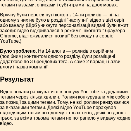
тегами назвами, описами і субтитрами на двох мовах.
Вручну були переглянуті кожен з 14-ти роликів — ні на
одному з них не було в розділі “наступні” відео з цієї серії
або каналу. (Щоб уникнути персоналізації видачі були вжиті
заходи: відео відкривалися в режимі“ інкогніто ” браузера
Chrome, відстежувалися позиції без входу на сервіс
YouTube.)
Було зроблено.
На 14 влогів — роликів з серійним
(подібним) контентом одного розділу, були розміщені
додатково по 3 брендових тега. А саме 2 варіації назви
влогу і назва компанії.
Результат
Відео почали ранжуватися в пошуку YouTube за доданими
тегами через кілька хвилин. Ролики конкурували між собою
за позиції за цими тегами. Тому, не всі ролики ранжувалися
за вказаними тегами. Деякі відео YouTube порахував
підходящим тільки по одному з трьох тегів, деякі по двох з
трьох, за всіма трьома тегами не потрапило у видачу жодне
відео.