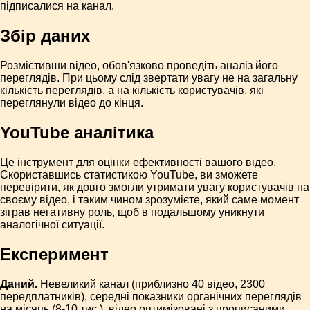
підписалися на канал.
Збір даних
Розмістивши відео, обов'язково проведіть аналіз його
переглядів. При цьому слід звертати увагу не на загальну
кількість переглядів, а на кількість користувачів, які
переглянули відео до кінця.
YouTube аналітика
Це інструмент для оцінки ефективності вашого відео.
Скориставшись статистикою YouTube, ви зможете
перевірити, як довго змогли утримати увагу користувачів на
своєму відео, і таким чином зрозумієте, який саме момент
зіграв негативну роль, щоб в подальшому уникнути
аналогічної ситуації.
Експеримент
Даний.
Невеликий канал (приблизно 40 відео, 2300
передплатників), середні показники органічних переглядів
на місяць (8-10 тис.), відео оптимізовані з прописаними