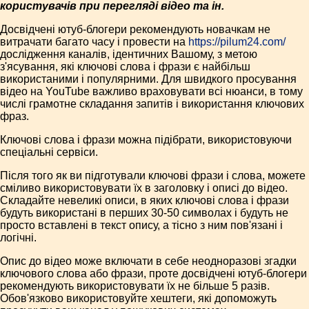
користувачів при перегляді відео та ін.
Досвідчені ютуб-блогери рекомендують новачкам не
витрачати багато часу і провести на
https://pilum24.com/
дослідження каналів, ідентичних Вашому, з метою
з'ясування, які ключові слова і фрази є найбільш
використаними і популярними. Для швидкого просування
відео на YouTube важливо враховувати всі нюанси, в тому
числі грамотне складання запитів і використання ключових
фраз.
Ключові слова і фрази можна підібрати, використовуючи
спеціальні сервіси.
Після того як ви підготували ключові фрази і слова, можете
сміливо використовувати їх в заголовку і описі до відео.
Складайте невеликі описи, в яких ключові слова і фрази
будуть використані в перших 30-50 символах і будуть не
просто вставлені в текст опису, а тісно з ним пов'язані і
логічні.
Опис до відео може включати в себе неодноразові згадки
ключового слова або фрази, проте досвідчені ютуб-блогери
рекомендують використовувати їх не більше 5 разів.
Обов'язково використовуйте хештеги, які допоможуть