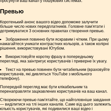
просунути ваш канал у пошукових системах.
Превью
Коротенький анонс вашого відео допоможе залучити
більше число нових передплатників. Головне пам'ятати і
дотримуватися 3 основних правилах створення превью.
Зображення повинно бути яскравим і чітким. При цьому
намагайтеся уникати контрастних кольорів, а також колірні
рішення, використовувані Ютубом.
Використовуйте коротку фразу в попередньому
перегляді, яка заінтригує користувачів і приверне їх увагу.
Текст на превью повинен бути читабельним (враховуйте
користувачів, які дивляться YouTube з мобільного
телефону).
Попередній перегляд має бути клікабельним та
перенаправляти зацікавлених користувачів на ваш канал.
Створюючи превью пам'ятайте, що найголовніше завдання
— виділитися на тлі інших каналів. Саме від цього залежить
кількість користувачів, які подивилися ваші відео і