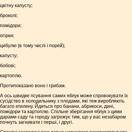
цвітну капусту;
броколі;
помідори;
огірки;
цибулю (в тому числі і порей);
капусту;
бобові;
картоплю.
Протипоказано воно і грибам.
А ось швидке псування самих яблук може спровокувати їх
сусідство в холодильнику з плодами, які теж виробляють
багато етилену. Йдеться про банани, абрикоси, дині,
помідори та картоплю. Спільне зберігання яблук з цими
дарами саду та городу загрожує тим, що у вас незабаром
почнуть загнивати і перші, і другі.