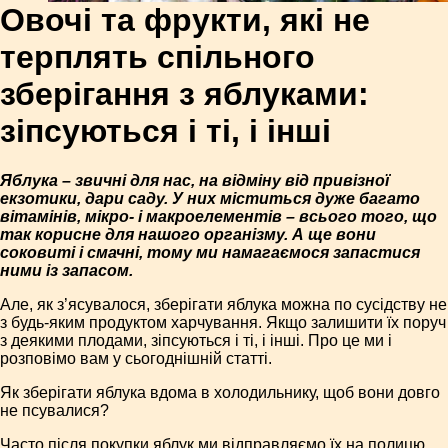
Овочі та фрукти, які не
терплять спільного
зберігання з яблуками:
зіпсуються і ті, і інші
Яблука – звичні для нас, на відміну від привізної
екзотики, дари саду. У них міститься дуже багато
вітамінів, мікро- і макроелементів – всього того, що
так корисне для нашого організму. А ще вони
соковиті і смачні, тому ми намагаємося запастися
ними із запасом.
Але, як з’ясувалося, зберігати яблука можна по сусідству не
з будь-яким продуктом харчування. Якщо залишити їх поруч
з деякими плодами, зіпсуються і ті, і інші. Про це ми і
розповімо вам у сьогоднішній статті.
Як зберігати яблука вдома в холодильнику, щоб вони довго
не псувалися?
Часто після покупки яблук ми відправляємо їх на полицю