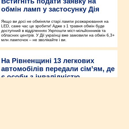
Встигніть подати заявку на
обмін ламп у застосунку Дія
Якщо ви досі не обміняли старі лампи розжарювання на
LED, саме час це зробити! Адже з 1 травня обмін буде
доступний в відділеннях Укрпошти міст-мільйонників та
обласних центрів. У Дії українці вже замовили на обмін 6,3+
млн лампочок – не зволікайте і ви.
На Рівненщині 13 легкових
автомобілів передали сім’ям, де
є особи з інвалідністю
13 легкових автомобілів передано у власність сім’ям, де є
особи з інвалідністю.