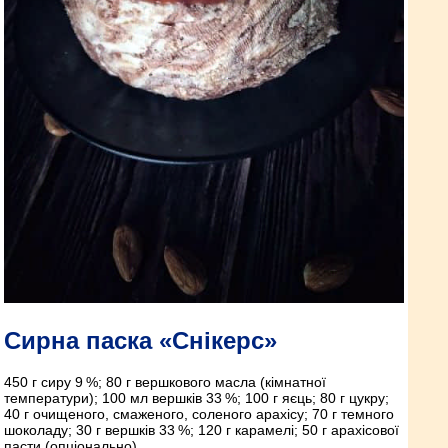
Сирна паска «Снікерс»
450 г сиру 9 %; 80 г вершкового масла (кімнатної
температури); 100 мл вершків 33 %; 100 г яєць; 80 г цукру;
40 г очищеного, смаженого, соленого арахісу; 70 г темного
шоколаду; 30 г вершків 33 %; 120 г карамелі; 50 г арахісової
пасти (опціонально).