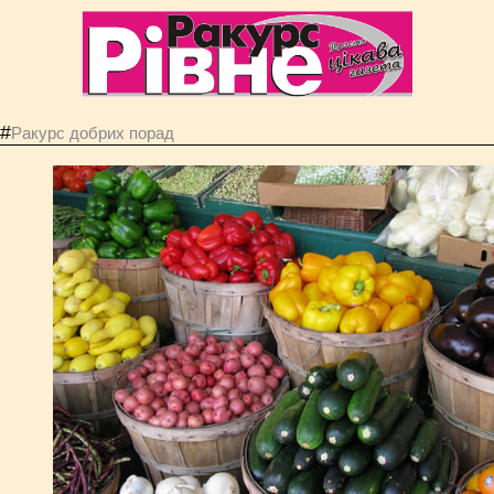
#
Ракурс добрих порад