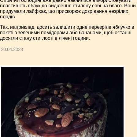
Спритні господині вже давно навчилися використовувати
властивість яблук до виділення етилену собі на благо. Вони
придумали лайфхак, що прискорює дозрівання незрілих
плодів.
Так, наприклад, досить залишити одне перезріле яблучко в
пакеті з зеленими помідорами або бананами, щоб останні
досягли стану стиглості в лічені години.
20.04.2023