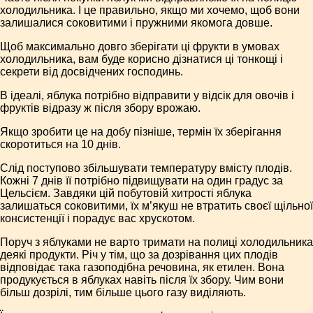
холодильника. І це правильно, якщо ми хочемо, щоб вони
залишалися соковитими і пружними якомога довше.
Щоб максимально довго зберігати ці фрукти в умовах
холодильника, вам буде корисно дізнатися ці тонкощі і
секрети від досвідчених господинь.
В ідеалі, яблука потрібно відправити у відсік для овочів і
фруктів відразу ж після збору врожаю.
Якщо зробити це на добу пізніше, термін їх зберігання
скоротиться на 10 днів.
Слід поступово збільшувати температуру вмісту плодів.
Кожні 7 днів її потрібно підвищувати на один градус за
Цельсієм. Завдяки цій побутовій хитрості яблука
залишаться соковитими, їх м’якуш не втратить своєї щільної
консистенції і порадує вас хрускотом.
Поруч з яблуками не варто тримати на полиці холодильника
деякі продукти. Річ у тім, що за дозрівання цих плодів
відповідає така газоподібна речовина, як етилен. Вона
продукується в яблуках навіть після їх збору. Чим вони
більш дозрілі, тим більше цього газу виділяють.