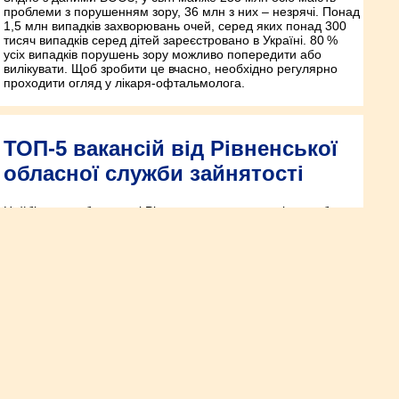
проблеми з порушенням зору, 36 млн з них – незрячі. Понад
1,5 млн випадків захворювань очей, серед яких понад 300
тисяч випадків серед дітей зареєстровано в Україні. 80 %
усіх випадків порушень зору можливо попередити або
вилікувати. Щоб зробити це вчасно, необхідно регулярно
проходити огляд у лікаря-офтальмолога.
ТОП-5 вакансій від Рівненської
обласної служби зайнятості
Найбільше роботодавці Рівненщини на сьогодні потребують
працівників сфери торгівлі та послуг, кваліфікованих
робітників з інструментом, робітників з обслуговування,
експлуатації та контролювання за роботою технологічного
устаткування, складання устаткування та машин.
На Рівненщині майже 5 тисяч
немовлят обстежили на рідкісні
захворювання