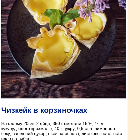
Чизкейк в корзиночках
На форму 20см: 2 яйця; 350 г сметани 15 %; 1ч.л.
кукурудзяного крохмалю; 40 г цукру; 0,5 ст.л. лимонного
соку; ванільний цукор; пісочна основа, листкове тісто, тісто
філо на вибір.