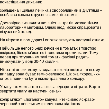
почастішання дихання;
збільшена і щільна печінка з хворобливими відчуттями –
особлива ознака отруєння саме нітратами.
Достовірно визначити наявність нітратів можна тільки
лабораторним методом. Однак іноді може спрацювати і
візуальний огляд.
На нітрати в помідорах і огірках вказують наступні ознаки
Найбільше непотрібних речовин в томатах з товстою
шкіркою, білою м’якоттю і товстими прожилками. Тому
перед приготуванням такі томати фахівці радять
вимочувати у воді 30-40 хвилин.
Нітратні огірки можуть видавати колір шкірки – в цьому
випадку вона буває темно-зеленою. Шкірка «хороших»
огірків повинна бути ніжно-трав’яного кольору.
У кавунах можна теж на око запідозрити нітрати. Варто
звертати увагу на наступні ознаки:
колір м’якоті «поганого» кавуна інтенсивно яскраво-
червоний з невеликим фіолетовим відтінком;