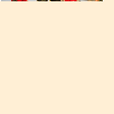
Рівне є одним з головних
претендентів на проведення
тренувальних зборів української
ветеранської збірної
Тренування національної збірної України Invictus Games
може пройти у Рівному.