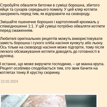
Спробуйте обваляти биточки в суміші борошна, збитого
яйця та сухарів середнього помелу. У цей кляр котлети
занурюють перед тим, як відправити на сковороду.
Змішайте пшеничне борошно і картопляний крохмаль у
співвідношенні 1:1. У цій суміші потрібно обваляти котлети
перед смаженням.
Любителі оригінальних рецептів можуть використовувати
замість борошна і сухого хліба насіння кунжуту або льону.
Ось тільки на сковороді насіння може підгоріти, тому після
легкого обсмажування котлети доводять до готовності в
духовці.
І останнє, що може виручити господиню, – це манна крупа.
Рецепт особливо сподобається тим, хто звик бачити на
котлетах тонку й хрустку скоринку.
22.02.2024