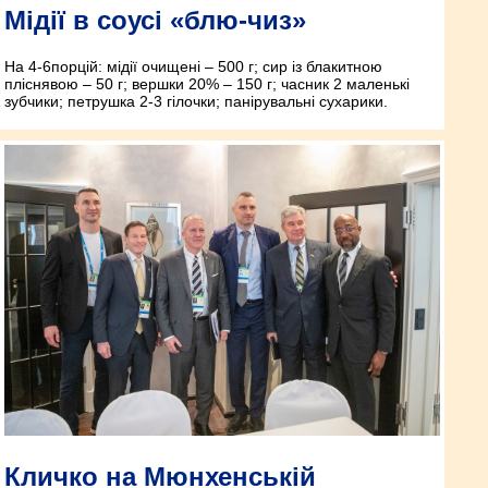
Мідії в соусі «блю-чиз»
На 4-6порцій: мідії очищені – 500 г; сир із блакитною
пліснявою – 50 г; вершки 20% – 150 г; часник 2 маленькі
зубчики; петрушка 2-3 гілочки; панірувальні сухарики.
Кличко на Мюнхенській