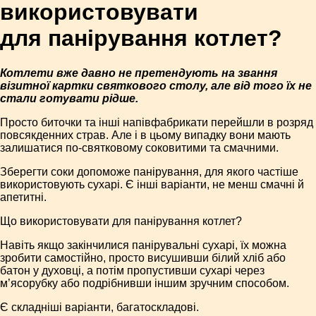
використовувати
для панірування котлет?
Котлети вже давно не претендують на звання
візитної картки святкового столу, але від того їх не
стали готувати рідше.
Просто биточки та інші напівфабрикати перейшли в розряд
повсякденних страв. Але і в цьому випадку вони мають
залишатися по-святковому соковитими та смачними.
Зберегти соки допоможе панірування, для якого частіше
використовують сухарі. Є інші варіанти, не менш смачні й
апетитні.
Що використовувати для панірування котлет?
Навіть якщо закінчилися панірувальні сухарі, їх можна
зробити самостійно, просто висушивши білий хліб або
батон у духовці, а потім пропустивши сухарі через
м’ясорубку або подрібнивши іншим зручним способом.
Є складніші варіанти, багатоскладові.