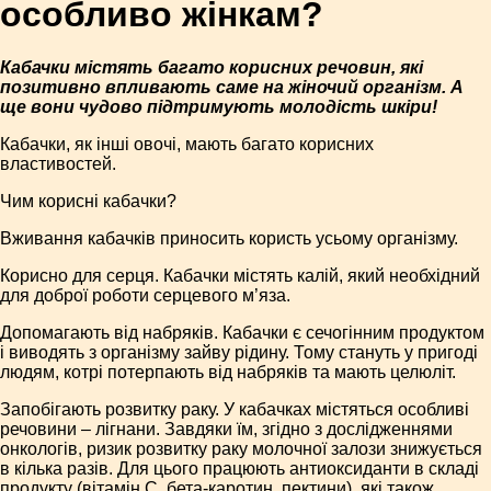
особливо жінкам?
Кабачки містять багато корисних речовин, які
позитивно впливають саме на жіночий організм. А
ще вони чудово підтримують молодість шкіри!
Кабачки, як інші овочі, мають багато корисних
властивостей.
Чим корисні кабачки?
Вживання кабачків приносить користь усьому організму.
Корисно для серця. Кабачки містять калій, який необхідний
для доброї роботи серцевого м’яза.
Допомагають від набряків. Кабачки є сечогінним продуктом
і виводять з організму зайву рідину. Тому стануть у пригоді
людям, котрі потерпають від набряків та мають целюліт.
Запобігають розвитку раку. У кабачках містяться особливі
речовини – лігнани. Завдяки їм, згідно з дослідженнями
онкологів, ризик розвитку раку молочної залози знижується
в кілька разів. Для цього працюють антиоксиданти в складі
продукту (вітамін С, бета-каротин, пектини), які також