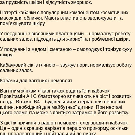
за пружність шкіри і відсутність зморшок.
Натерті кабачки є популярним компонентом косметичних
масок для обличчя. Мають властивість зволожувати та
пом’якшувати шкіру.
У поєднанні з вівсяними пластівцями – нормалізує роботу
сальних залоз, підходить для жирної та проблемної шкіри.
У поєднанні з медом і сметаною – омолоджує і тонізує суху
шкіру.
Кабачковий сік із глиною – звужує пори, нормалізує роботу
сальних залоз.
Кабачки для вагітних і немовлят
Вагітним жінкам лікарі також радять їсти кабачок.
Провітамін А і С благотворно впливають на ріст і розвиток
плода. Вітамін В4 – будівельний матеріал для нервових
клітин, необхідний для майбутньої дитини. При нестачі
цього елемента може з’явитися затримка в його розвитку.
З цієї ж причини в раціон немовлят слід вводити кабачок.
Це – один з кращих варіантів першого прикорму, оскільки
він гіпоалергенний і нейтральний до смаку.