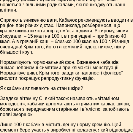
борються з вільними радикалами, які пошкоджують наші
клітини.
Сприяють зниженню ваги. Кабачок рекомендують вводити в
раціон при різних дієтах. Наприклад, розберемося, що
краще вживати як гарнір до м’яса індички. У сирому, як ми
з’ясували, – 15 ккал на 100 г, в припущені – приблизно 40
ккал. А в гречаній каші – близько 100 ккал на 100 г. Різниця
очевидна! Крім того, його глікемічний індекс нижче, ніж у
більшості круп.
Нормалізують гормональний фон. Вживання кабачків
знімає неприємні симптоми при клімаксі і менструації.
Нормалізує цикл. Крім того, завдяки наявності фолієвої
кислоти покращує репродуктивну функцію.
Як кабачки впливають на стан шкіри?
Завдяки вітаміну С, який також називають «вітаміном
молодості», кабачки допомагають «тримати» каркас шкіри,
борються з передчасним старінням і в’ялістю, запобігають
появі зморшок.
Лише 100 г кабачків містить денну норму кремнію. Цей
елемент бере участь у виробленні колагену, який відповідає