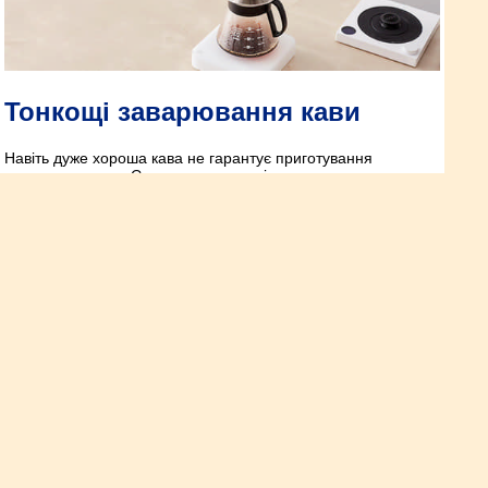
Тонкощі заварювання кави
Навіть дуже хороша кава не гарантує приготування
смачного напою. Є чотири поширені причини, чому кава не
вдається смачною.