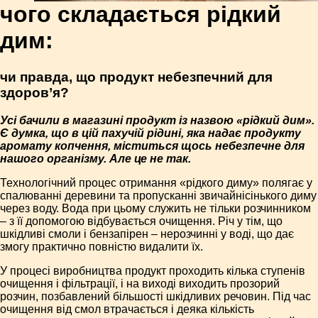
чого складається рідкий
дим:
чи правда, що продукт небезпечний для
здоров’я?
Усі бачили в магазині продукт із назвою «рідкий дим».
Є думка, що в цій пахучій рідині, яка надає продукту
аромату копчення, міститься щось небезпечне для
нашого організму. Але це не так.
Технологічний процес отримання «рідкого диму» полягає у
спалюванні деревини та пропусканні звичайнісінького диму
через воду. Вода при цьому служить не тільки розчинником
– з її допомогою відбувається очищення. Річ у тім, що
шкідливі смоли і бензапірен – нерозчинні у воді, що дає
змогу практично повністю видалити їх.
У процесі виробництва продукт проходить кілька ступенів
очищення і фільтрації, і на виході виходить прозорий
розчин, позбавлений більшості шкідливих речовин. Під час
очищення від смол втрачається і деяка кількість