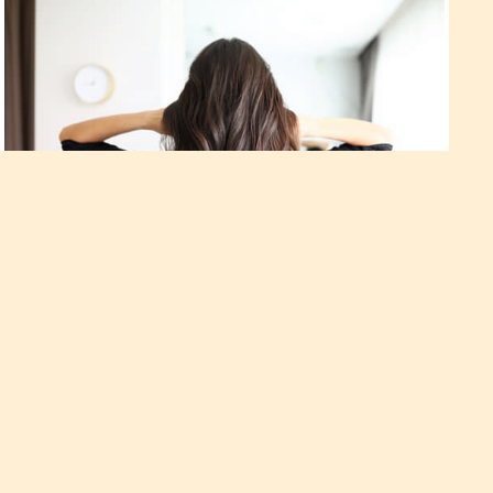
Шампунь із вітамінами для
росту та зміцнення волосся
Щоб із волоссям не було проблем, за ним потрібно
правильно і регулярно доглядати. Такий догляд, наприклад,
передбачає постачання його всім необхідним. Один із
важливих компонентів, які забезпечать здоров’я вашого
волосся – це вітаміни. Їх можна додавати в шампунь