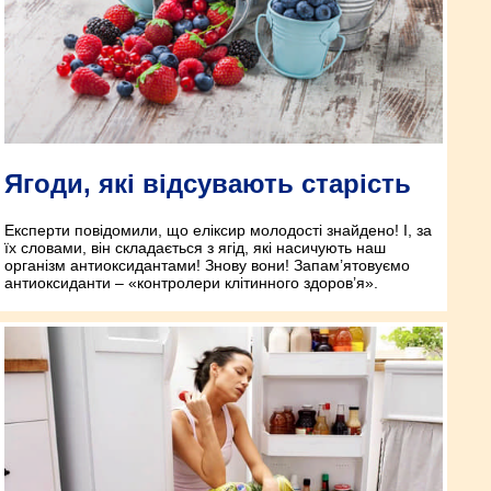
Ягоди, які відсувають старість
Експерти повідомили, що еліксир молодості знайдено! І, за
їх словами, він складається з ягід, які насичують наш
організм антиоксидантами! Знову вони! Запам’ятовуємо
антиоксиданти – «контролери клітинного здоров’я».