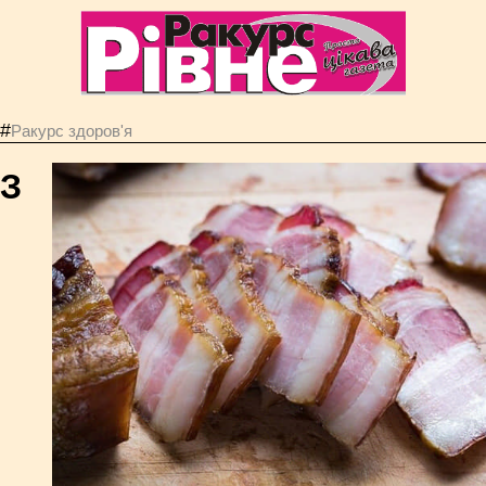
#
Ракурс здоров'я
З