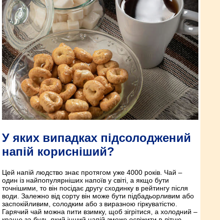
У яких випадках підсолоджений
напій корисніший?
Цей напій людство знає протягом уже 4000 років. Чай –
один із найпопулярніших напоїв у світі, а якщо бути
точнішими, то він посідає другу сходинку в рейтингу після
води. Залежно від сорту він може бути підбадьорливим або
заспокійливим, солодким або з виразною гіркуватістю.
Гарячий чай можна пити взимку, щоб зігрітися, а холодний –
краще за будь-який інший напій зможе освіжити в літню