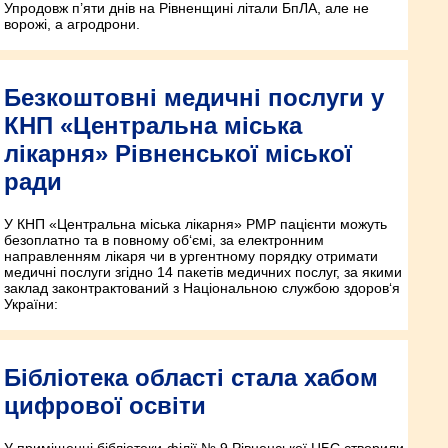
Упродовж п’яти днів на Рівненщині літали БпЛА, але не
ворожі, а агродрони.
Безкоштовні медичні послуги у
КНП «Центральна міська
лікарня» Рівненської міської
ради
У КНП «Центральна міська лікарня» РМР пацієнти можуть
безоплатно та в повному об‘ємі, за електронним
направленням лікаря чи в ургентному порядку отримати
медичні послуги згідно 14 пакетів медичних послуг, за якими
заклад законтрактований з Національною службою здоров‘я
України:
Бібліотека області стала хабом
цифрової освіти
У приміщенні бібліотеки-філії № 9 Рівненської ЦБС створили