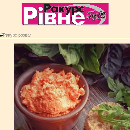
#
Ракурс розваг