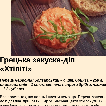
Грецька закуска-діп
«Хтіпіті»
Перець червоний болгарський – 4 шт; бринза – 250 г;
оливкова олія – 1 ст.л.; копчена паприка дрібка; часник
– 1-2 зубчики.
Все просто так, що навіть і писати нема що. Перець запекти
до підпалин, прибрати шкірку і насіння, дати охолонути. В
чашу блендера розкришити бринзу, додати перець, дрібку