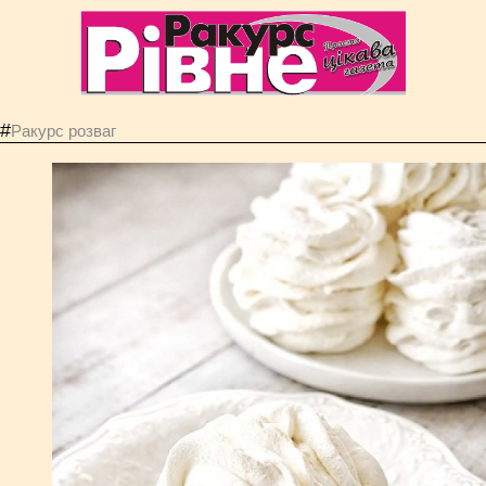
#
Ракурс розваг