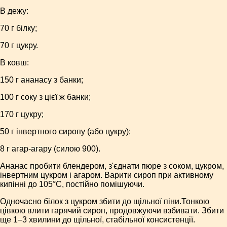
В дежу:
70 г білку;
70 г цукру.
В ковш:
150 г ананасу з банки;
100 г соку з цієї ж банки;
170 г цукру;
50 г інвертного сиропу (або цукру);
8 г агар-агару (силою 900).
Ананас пробити блендером, з'єднати пюре з соком, цукром,
інвертним цукром і агаром. Варити сироп при активному
кипінні до 105°С, постійно помішуючи.
Одночасно білок з цукром збити до щільної піни.Тонкою
цівкою влити гарячий сироп, продовжуючи взбивати. Збити
ще 1–3 хвилини до щільної, стабільної консистенції.