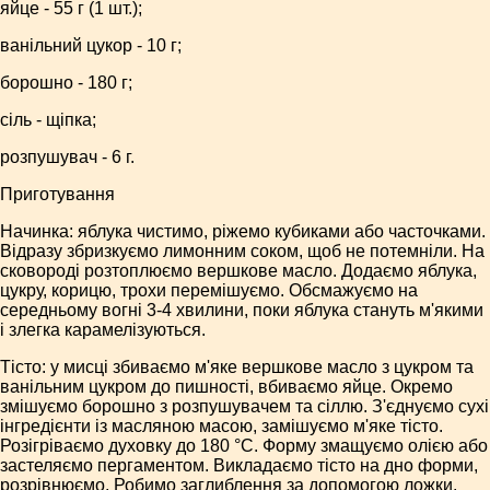
яйце - 55 г (1 шт.);
ванільний цукор - 10 г;
борошно - 180 г;
сіль - щіпка;
розпушувач - 6 г.
Приготування
Начинка: яблука чистимо, ріжемо кубиками або часточками.
Відразу збризкуємо лимонним соком, щоб не потемніли. На
сковороді розтоплюємо вершкове масло. Додаємо яблука,
цукру, корицю, трохи перемішуємо. Обсмажуємо на
середньому вогні 3-4 хвилини, поки яблука стануть м'якими
і злегка карамелізуються.
Тісто: у мисці збиваємо м'яке вершкове масло з цукром та
ванільним цукром до пишності, вбиваємо яйце. Окремо
змішуємо борошно з розпушувачем та сіллю. З'єднуємо сухі
інгредієнти із масляною масою, замішуємо м'яке тісто.
Розігріваємо духовку до 180 °C. Форму змащуємо олією або
застеляємо пергаментом. Викладаємо тісто на дно форми,
розрівнюємо. Робимо заглиблення за допомогою ложки.