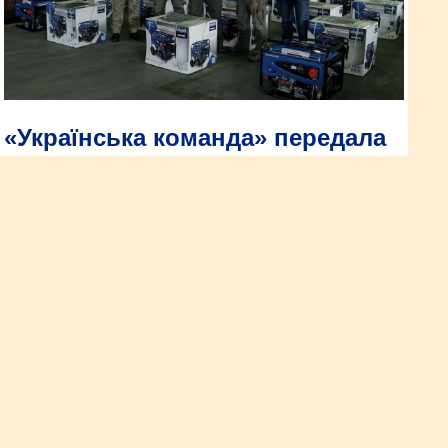
«Українська команда» передала
велику партію генераторів
бригаді «Ахіллес»