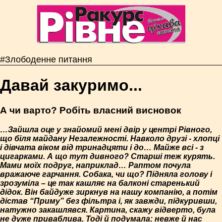
#Злободенне питання
Давай закуримо...
А чи варто? Робіть власний висновок
…Зайшла оце у знайомий мені двір у центрі Рівного,
що біля майдану Незалежності. Навколо друзі - хлопці
і дівчата віком від тринадцяти і до… Майже всі - з
цигарками. А що тут дивного? Старші теж курять.
Мами моїх подруг, наприклад… Раптом почула
вражаюче гарчання. Собака, чи що? Підняла голову і
зрозуміла – це так кашляє на балконі старенький
дідок. Він байдуже зиркнув на нашу компанію, а потім
дістав “Приму” без фільтра і, як завжди, підкуривши,
натужно закашлявся. Картина, скажу відверто, була
не дуже приваблива. Тоді й подумала: невже й нас