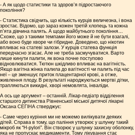
- А як щодо статистики та здоров’я підростаючого
покоління?
- Статистика свідчить, що кількість курців величезна, і вона
зростає. Відомо, що зараз кожен третій хлопець та кожна
п’ята дівчина палять. А щодо майбутнього покоління…
Схоже, що з такими темпами його може й не бути взагалі,
або воно буде хворе чи гібридне. Доведено, що нікотин
впливає на статеві залози. У курців статева функція
передчасно згасає. Але не треба засмучуватися. Варто
лише кинути палити, як вона почне поступово
відновлюватися. Тютюн шкідливо впливає на вагітність.
Якщо вагітна жінка палила до вагітності чи палить під час
неї – це зменшує приток плацентарної крові, а отже,
живлення плоду. В результаті народжуються мертві дітки,
трапляються викидні, хворі немовлята, інваліди.
А ось ще аргумент – останній. Лікар-педіатр відділення
старшого дитинства Рівненської міської дитячої лікарні
Оксана СЕГІНА стверджує:
- Саме через куріння ми не можемо вилікувати деяких
дітей. Справа в тому, що паління утворює у шлунку такий
мікроб як “H-pylori”. Він створює у шлунку захисну оболонку,
яка не пропускає медикаменти. Тому лікування стає