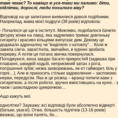
таке чекає? То навіщо ж усе-таки ми палимо: діти,
підлітки, дорослі, люди похилого віку?
Відповіді на це запитання виявилися доволі подібними.
Наприклад, мама моєї подруги (38 років) відповіла:
- Почалося це ще в інституті. Можливо, подобалося бачити
фігурку жінки на лавці, яка задумливо тримає довгеньку
сигарету і красиво кільцями випускає дим. Декому це
додавало адреналіну чи “виділяло з натовпу”… Коли ж
завела сім’ю, завагітніла, звичайно, в курінні зробила
перерву. А потім ця погана звичка повернулася.
Погоджуюся, вона завдає багато прикростей (задишка при
плаванні, швидкій ходьбі, неприємний запах з рота,
погіршення зубів; низка захворювань, як-от гайморит, біль у
горлі…). Але ж приносить стільки задоволення – заспокоює
нерви, передусім. Яка ж це розкіш – вранці попити кави з
сигареткою, а після роботи, зручно вмостившись на кухні, - з
чаєм і шоколадною цукерочкою…
Ащо кажуть мої
однолітки? Зауважу: всі відповіді були абсолютно відверті
(батьки, увага!). Отже, більшість підлітків (13-16 років)
вважає, що вони палять, бо…