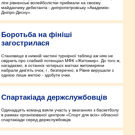
ліги рівненські волейболістки приймали на своєму
майданчику дебютанта - дніпропетровську «Академію-
Дніпро-Десну».
Боротьба на фініші
загострилася
Становище в нижній частині турнірної таблиці аж ніяк не
свідчить про слабкий потенціал МФК «Житомир». До того ж,
нагадаємо, в останніх чотирьох матчах житомиряни
набрали дев'ять очок, і , безперечно, в Рівне вирушали з
однією лише метою - здобути очки.
Спартакіада держслужбовців
Одинадцять команд взяли участь у змаганнях з баскетболу
в рамках організованої центром «Спорт для всіх» обласної
спартакіади серед держслужбовців.