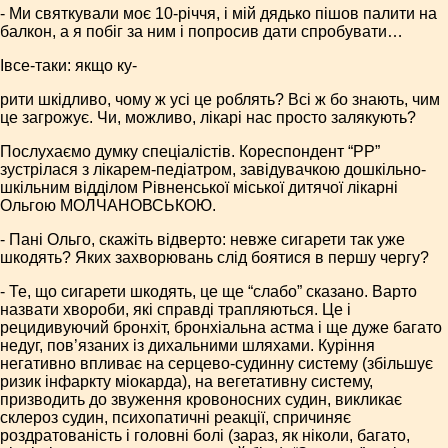
- Ми святкували моє 10-річчя, і мій дядько пішов палити на
балкон, а я побіг за ним і попросив дати спробувати…
Івсе-таки: якщо ку-
рити шкідливо, чому ж усі це роблять? Всі ж бо знають, чим
це загрожує. Чи, можливо, лікарі нас просто залякують?
Послухаємо думку спеціалістів. Кореспондент “РР”
зустрілася з лікарем-педіатром, завідувачкою дошкільно-
шкільним відділом Рівненської міської дитячої лікарні
Ольгою МОЛЧАНОВСЬКОЮ.
- Пані Ольго, скажіть відверто: невже сигарети так уже
шкодять? Яких захворювань слід боятися в першу чергу?
- Те, що сигарети шкодять, це ще “слабо” сказано. Варто
назвати хвороби, які справді трапляються. Це і
рецидивуючий бронхіт, бронхіальна астма і ще дуже багато
недуг, пов’язаних із дихальними шляхами. Куріння
негативно впливає на серцево-судинну систему (збільшує
ризик інфаркту міокарда), на вегетативну систему,
призводить до звуження кровоносних судин, викликає
склероз судин, психопатичні реакції, спричиняє
роздратованість і головні болі (зараз, як ніколи, багато,