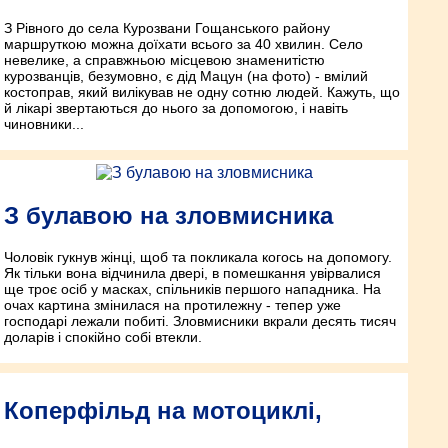
З Рівного до села Курозвани Гощанського району
маршруткою можна доїхати всього за 40 хвилин. Село
невелике, а справжньою місцевою знаменитістю
курозванців, безумовно, є дід Мацун (на фото) - вмілий
костоправ, який вилікував не одну сотню людей. Кажуть, що
й лікарі звертаються до нього за допомогою, і навіть
чиновники...
З булавою на зловмисника
Чоловік гукнув жінці, щоб та покликала когось на допомогу.
Як тільки вона відчинила двері, в помешкання увірвалися
ще троє осіб у масках, спільників першого нападника. На
очах картина змінилася на протилежну - тепер уже
господарі лежали побиті. Зловмисники вкрали десять тисяч
доларів і спокійно собі втекли.
Коперфільд на мотоциклі,