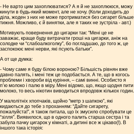
- Не варто цим захоплюватися? А я й не захоплююся, можу
кинути в будь-який момент, але не хочу. (Коли доходить до
діла, жоден з них не може протриматися без сигарет більше
тижня. Можливо, є й винятки, але я таких не зустріла - авт.)
Мотивують повернення до цигарки так: “Мені це не
заважає, краще буду витрачати гроші на цигарки, аніж на
солодке чи “слабоалкоголку”, бо погладшаю, до того ж, це
заспокоює мені нерви, які псують батьки”.
А от ще думка:
- Чому саме я буду білою вороною? Більшість рівнян вже
давно палять, і мені теж це подобається. А те, що в когось
проблеми і хвороби від куріння, – самі винні. Особисто я
п’ю молоко і палю в міру. Мені відомо, що, якщо щодня пити
молоко, то весь нікотин виводиться впродовж кількох годин.
У малолітніх хпопчаків, щойно “метр з шапкою”, які
кидаються до тебе з проханням: “Дайте сигарету,
пожалуйста!”, я також питала, що їх змусило спробувати це
“зілля”. Виявилося, що в одного палить старша сестра і та
забула пачку цигарок у кімнаті, а дитині все ж цікаво(!). В
іншого така історія: