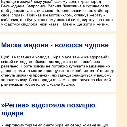
Було це в звичайному українському селі, якраз перед
Великоднем. Запросили Василя Левковича в сусіднє село,
щоб допоміг зарізати свиню. Чоловік славився як майстер
своєї справи. Приїхав він мотоциклом, оглянув жертву -
кабанчик, що був у «повному розквіті сил», зиркнув на гостя
у фартуху спідлоба, ніби казав: «Мені ж ще жити й жити».
Маска медова - волосся чудове
Щоб із настанням холодів шкіра мала такий же здоровий і
свіжий вигляд, необхідно доглядати за нею особливо
ретельно. Проте зовсім не потрібно купувати надзвичайно
дорогі креми та маски французького виробництва. У пригоді
стануть звичайні продукти, які завжди знайдуться у вашому
холодильнику. Свої поради жінкам запропонувала відомий
рівненський косметолог Оксана Кушнір.
»Регіна» відстояла позицію
лідера
У черговому турі чемпіонату України серед команд вищої