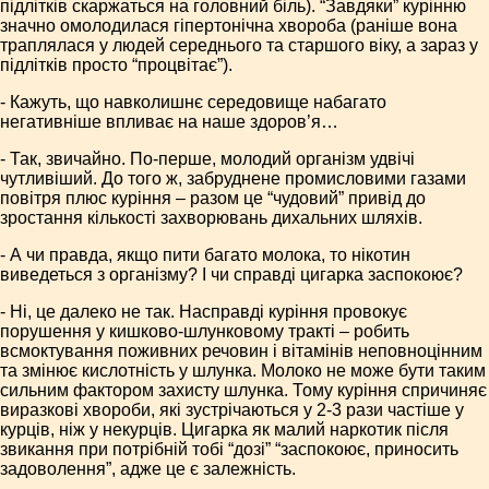
підлітків скаржаться на головний біль). “Завдяки” курінню
значно омолодилася гіпертонічна хвороба (раніше вона
траплялася у людей середнього та старшого віку, а зараз у
підлітків просто “процвітає”).
- Кажуть, що навколишнє середовище набагато
негативніше впливає на наше здоров’я…
- Так, звичайно. По-перше, молодий організм удвічі
чутливіший. До того ж, забруднене промисловими газами
повітря плюс куріння – разом це “чудовий” привід до
зростання кількості захворювань дихальних шляхів.
- А чи правда, якщо пити багато молока, то нікотин
виведеться з організму? І чи справді цигарка заспокоює?
- Ні, це далеко не так. Насправді куріння провокує
порушення у кишково-шлунковому тракті – робить
всмоктування поживних речовин і вітамінів неповноцінним
та змінює кислотність у шлунка. Молоко не може бути таким
сильним фактором захисту шлунка. Тому куріння спричиняє
виразкові хвороби, які зустрічаються у 2-3 рази частіше у
курців, ніж у некурців. Цигарка як малий наркотик після
звикання при потрібній тобі “дозі” “заспокоює, приносить
задоволення”, адже це є залежність.