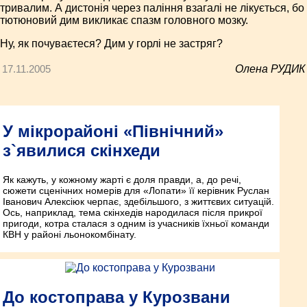
тривалим. А дистонія через паління взагалі не лікується, бо
тютюновий дим викликає спазм головного мозку.
Ну, як почуваєтеся? Дим у горлі не застряг?
17.11.2005
Олена РУДИК
У мікрорайоні «Північний»
з`явилися скінхеди
Як кажуть, у кожному жарті є доля правди, а, до речі,
сюжети сценічних номерів для «Лопати» її керівник Руслан
Іванович Алексіюк черпає, здебільшого, з життєвих ситуацій.
Ось, наприклад, тема скінхедів народилася після прикрої
пригоди, котра сталася з одним із учасників їхньої команди
КВН у районі льонокомбінату.
До костоправа у Курозвани