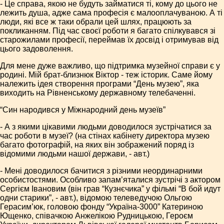
- Це справа, якою не будуть займатися ті, кому до цього не
лежить душа, адже сама професія є малооплачуваною. А ті
люди, які все ж таки обрали цей шлях, працюють за
покликанням. Під час своєї роботи я багато спілкувався зі
старожилами професії, переймав їх досвід і отримував від
цього задоволення.
Для мене дуже важливо, що підтримка музейної справи є у
родині. Мій брат-близнюк Віктор - теж історик. Саме йому
належить ідея створення програми “День музею”, яка
виходить на Рівненському державному телебаченні.
“Син народився у Міжнародний день музеїв”
- А з якими цікавими людьми доводилося зустрічатися за
час роботи в музеї? (на стінах кабінету директора музею
багато фотографій, на яких він зображений поряд із
відомими людьми нашої держави, - авт.)
- Мені доводилося бачитися з різними неординарними
особистостями. Особливо запам’яталися зустрічі з актором
Сергієм Івановим (він грав “Кузнєчика” у фільмі “В бой идут
одни старики”, - авт.), відомою телеведучою Ольгою
Герасим’юк, головою фонду “Україна-3000” Катериною
Ющенко, співачкою Анжелікою Рудницькою, Героєм