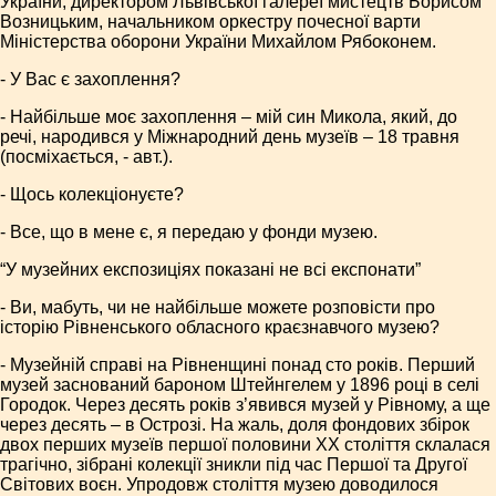
України, директором Львівської галереї мистецтв Борисом
Возницьким, начальником оркестру почесної варти
Міністерства оборони України Михайлом Рябоконем.
- У Вас є захоплення?
- Найбільше моє захоплення – мій син Микола, який, до
речі, народився у Міжнародний день музеїв – 18 травня
(посміхається, - авт.).
- Щось колекціонуєте?
- Все, що в мене є, я передаю у фонди музею.
“У музейних експозиціях показані не всі експонати”
- Ви, мабуть, чи не найбільше можете розповісти про
історію Рівненського обласного краєзнавчого музею?
- Музейній справі на Рівненщині понад сто років. Перший
музей заснований бароном Штейнгелем у 1896 році в селі
Городок. Через десять років з’явився музей у Рівному, а ще
через десять – в Острозі. На жаль, доля фондових збірок
двох перших музеїв першої половини XX століття склалася
трагічно, зібрані колекції зникли під час Першої та Другої
Світових воєн. Упродовж століття музею доводилося