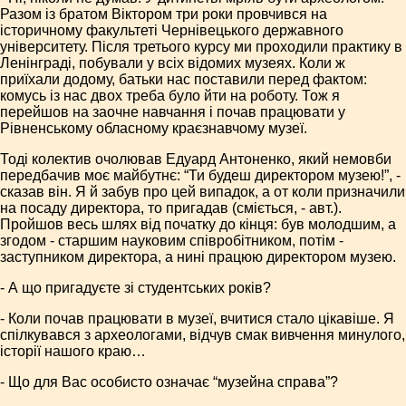
Разом із братом Віктором три роки провчився на
історичному факультеті Чернівецького державного
університету. Після третього курсу ми проходили практику в
Ленінграді, побували у всіх відомих музеях. Коли ж
приїхали додому, батьки нас поставили перед фактом:
комусь із нас двох треба було йти на роботу. Тож я
перейшов на заочне навчання і почав працювати у
Рівненському обласному краєзнавчому музеї.
Тоді колектив очолював Едуард Антоненко, який немовби
передбачив моє майбутнє: “Ти будеш директором музею!”, -
сказав він. Я й забув про цей випадок, а от коли призначили
на посаду директора, то пригадав (сміється, - авт.).
Пройшов весь шлях від початку до кінця: був молодшим, а
згодом - старшим науковим співробітником, потім -
заступником директора, а нині працюю директором музею.
- А що пригадуєте зі студентських років?
- Коли почав працювати в музеї, вчитися стало цікавіше. Я
спілкувався з археологами, відчув смак вивчення минулого,
історії нашого краю…
- Що для Вас особисто означає “музейна справа”?