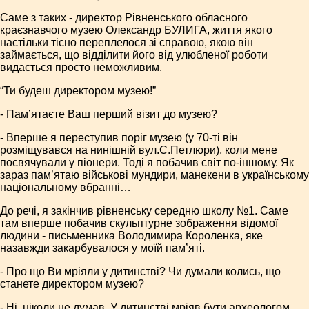
Саме з таких - директор Рівненського обласного
краєзнавчого музею Олександр БУЛИГА, життя якого
настільки тісно переплелося зі справою, якою він
займається, що відділити його від улюбленої роботи
видається просто неможливим.
“Ти будеш директором музею!”
- Пам’ятаєте Ваш перший візит до музею?
- Вперше я переступив поріг музею (у 70-ті він
розміщувався на нинішній вул.С.Петлюри), коли мене
посвячували у піонери. Тоді я побачив світ по-іншому. Як
зараз пам’ятаю військові мундири, манекени в українському
національному вбранні…
До речі, я закінчив рівненську середню школу №1. Саме
там вперше побачив скульптурне зображення відомої
людини - письменника Володимира Короленка, яке
назавжди закарбувалося у моїй пам’яті.
- Про що Ви мріяли у дитинстві? Чи думали колись, що
станете директором музею?
- Ні, ніколи не думав. У дитинстві мріяв бути археологом.