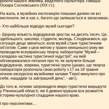
роботи нашого земляка, видатного скульптора Томаша-
Оскара Сосновського (ХІХ ст.).
На жаль, в музейних експозиціях показані далеко не всі
експонати, які в нас є, багато що залишається в запасниках.
- Хто найбільше відвідує музей сьогодні?
- Щороку кількість відвідувачів зростає на десять тисяч. Це,
здебільшого, школярі, студенти, молодь. Сподіваємося, що
ситуація дещо зміниться, коли музей стане туристичним
об’єктом. Саме з цією метою у травні нинішнього року ми
проводили всеукраїнську творчу лабораторію “Музей –
складова частина туристичної індустрії”, на якій
обговорювалися питання про те, як залучити більше
відвідувачів, зокрема, туристичні групи (цікаво, що творча
лабораторія розпочала свою роботу з 17 на 18 травня
нічною екскурсією музейними залами “Герої минулого про
себе, нащадків та завтрашній день”, - авт.).
До того ж, хочемо запровадити мікро-туристичні маршрути
у Рівненській області, які б демонстрували все розмаїття
історико-культурної спадщини нашого краю.
І про перспективи…