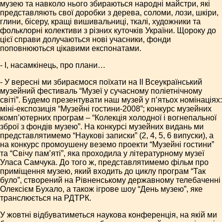
музею та навколо нього збираються народні майстри, які
представляють свої доробки з дерева, соломи, лози, шкіри,
глини, бісеру, кращі вишивальниці, ткалі, художники та
фольклорні колективи з різних куточків України. Щороку до
цієї справи долучаються нові учасники, фонди
поповнюються цікавими експонатами.
- І, насамкінець, про плани…
- У вересні ми збираємося поїхати на ІІ Всеукраїнський
музейний фестиваль “Музеї у сучасному поліетнічному
світі”. Будемо презентувати наш музей у п’ятьох номінаціях:
міні-експозиція “Музейні гостини-2008”; конкурс музейних
комп’ютерних програм – “Колекція холодної і вогнепальної
зброї з фондів музею”. На конкурсі музейних видань ми
представлятимемо “Наукові записки” (2, 4, 5, 6 випуски), а
на конкурс промоушену веземо проекти “Музейні гостини”
та “Свічу пам’яті”, яка проходила у літературному музеї
Уласа Самчука. До того ж, представлятимемо фільм про
приміщення музею, який входить до циклу програм “Так
було”, створений на Рівненському державному телебаченні
Олексієм Бухало, а також ігрове шоу “День музею”, яке
транслюється на РДТРК.
У жовтні відбуватиметься наукова конференція, на якій ми