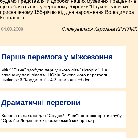
будемо представляти доробки наших музейних працівників,
що побачать світ у черговому збірнику “Наукові записки”,
присвяченому 155-річчю від дня народження Володимира
Короленка.
04.09.2008
Спілкувалася Кароліна КРУГЛИК
Перша перемога у міжсезоння
МФК “Рівне” здобуло першу цього літа “вікторію”. На
власному полі підопічні Юрія Баховського переграли
львівський “Кардинал” - 4:2. приводы cd dvd
Драматичні перегони
Важкою видалася для “Спідвей-Р” виїзна гонка проти клубу
“Орел” із Лодзя. полиграфический кпк hp ipaq