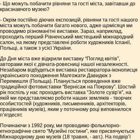
- Що можуть побачити рівняни та гості міста, завітавши до
краєзнавчого музею?
- Окрім постійно діючих експозицій, рівняни та гості нашого
міста можуть побачити багато нового, адже щомісяця ми
проводимо різноманітні виставки. Зараз, наприклад,
проходить перший Рівненський мистецький міжнародний
салон, на якому представлені роботи художників Іспанії,
Польщі, а також з усієї України.
До Дня міста вже відкрили виставку “Погляд квітів”,
авторами якої є дівчата-ровесниці нашої незалежності.
Незабаром відбудеться виставка реставратора-іконописця
українського походження Малгожати Давидюк з
Перемишля (Польща). Планується проведення вже
традиційної фотовиставки “Вернісаж на Покрову”. Шостий
рік поспіль у нас проходить виставка “Золоте сузір’я”, на
якій ми представляємо роботи наших земляків - творчих
особистостей (художників, письменників, архітекторів,
працівників музеїв), яким у поточному році виповнилося
п’ятдесят.
Починаючи з 1992 року, ми проводимо фольклорно-
етнографічне свято “Музейні гостини”, яке присвячуються
Міжнародному дню музеїв (18 травня, - авт.). На подвір’ї