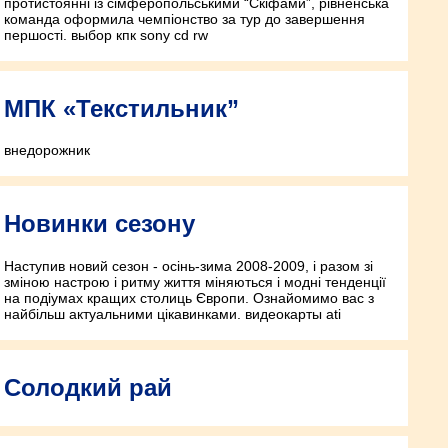
протистоянні із сімферопольськими “Скіфами”, рівненська
команда оформила чемпіонство за тур до завершення
першості. выбор кпк sony cd rw
МПК «Текстильник”
внедорожник
Новинки сезону
Наступив новий сезон - осінь-зима 2008-2009, і разом зі
зміною настрою і ритму життя міняються і модні тенденції
на подіумах кращих столиць Європи. Ознайомимо вас з
найбільш актуальними цікавинками. видеокарты ati
Солодкий рай