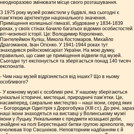
неодноразово змінювати місце свого розташування.
З 1975 року музей розмістили у будівлі, яка сьогодні є
пам’яткою архітектури національного значення.
Приміщення колишньої гімназії, збудоване у 1834-1839
роках, у своїх стінах бачило багатьох відомих особистостей
віт-чизняної історії. Це: Володимир Короленко,
Пантелеймон Куліш, Микола Костомаров, Михайло
Драгоманов, Іван Огієнко. У 1941-1944 роках тут
знаходився рейхскомісаріат України. На мою думку,
правильно, що саме це приміщення відвели під музей.
Сьогодні тут експонується та зберігається понад 140 тисяч
експонатів.
- Чим наш музей відрізняється від інших? Що в ньому
особливого?
- У кожному музеї є особливі речі. У нашому зберігаються
унікальні історичні, мистецькі, природничі пам’ятки. Це,
насамперед, сакральне мистецтво – наші ікони, серед яких
– Богородиця Одигітрія з Дорогобужа (ХІІІ ст.). До речі, зараз
наші ікони знаходяться на виставці у Волинському музеї
ікони у Луцьку. Унікальними є предмети козацької доби,
знайдені на полі Берестецької битви групою археологів, яку
очолював Ігор Свєшніков. Неповторним надбанням є й