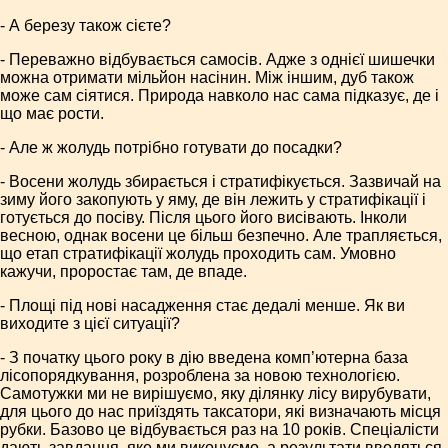
- А березу також сієте?
- Переважно відбувається самосів. Адже з однієї шишечки
можна отримати мільйон насінин. Між іншим, дуб також
може сам сіятися. Природа навколо нас сама підказує, де і
що має рости.
- Але ж жолудь потрібно готувати до посадки?
- Восени жолудь збирається і стратифікується. Зазвичай на
зиму його закопують у яму, де він лежить у стратифікації і
готується до посіву. Після цього його висівають. Інколи
весною, однак восени це більш безпечно. Але трапляється,
що етап стратифікації жолудь проходить сам. Умовно
кажучи, проростає там, де впаде.
- Площі під нові насадження стає дедалі менше. Як ви
виходите з цієї ситуації?
- З початку цього року в дію введена комп’ютерна база
лісопорядкування, розроблена за новою технологією.
Самотужки ми не вирішуємо, яку ділянку лісу вирубувати,
для цього до нас приїздять таксатори, які визначають місця
рубки. Базово це відбувається раз на 10 років. Спеціалісти
дають завдання, яке ми виконуємо, а результати вводяться