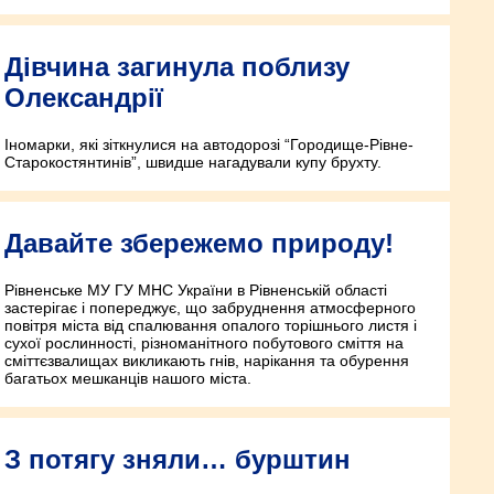
Дівчина загинула поблизу
Олександрії
Іномарки, які зіткнулися на автодорозі “Городище-Рівне-
Старокостянтинів”, швидше нагадували купу брухту.
Давайте збережемо природу!
Рівненське МУ ГУ МНС України в Рівненській області
застерігає і попереджує, що забруднення атмосферного
повітря міста від спалювання опалого торішнього листя і
сухої рослинності, різноманітного побутового сміття на
сміттєзвалищах викликають гнів, нарікання та обурення
багатьох мешканців нашого міста.
З потягу зняли… бурштин