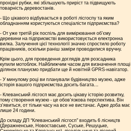
прохідні рубки, які збільшують приріст та підвищують
товарність деревостанів.
- Що цікавого відбувається в роботі лісгоспу та яким
обладнанням користуються спеціалісти підприємства?
- От уже третій рік поспіль для вимірювання об’єму
деревини на підприємстві використовується електронна
вилка. Залучення цієї технології значно спростило роботу
працівників, оскільки раніш заміри проводилися вручну.
Крім цього, для проведення доглядів для розсадника
купили мотоблок. Найближчим часом для визначення площі
ділянок плануємо придбати ще й новітній GPRS-навігатор.
- У минулому році ви планували будівництво музею, адже
історія вашого підприємства досить багата…
- Клеванський лісгосп має досить цікаву історію розвитку,
тому створення музею - це обов’язкова перспектива. Він
з’явиться, от тільки часу на все не вистачає. Адже доба має
лише 24 години.
До складу ДП “Клеванський лісгосп” входить 6 лісництв
(Деражненське, Новоставське, Суське, Решуцьке,
Сморжівське та Клеванське), лісодільниця та лісовий