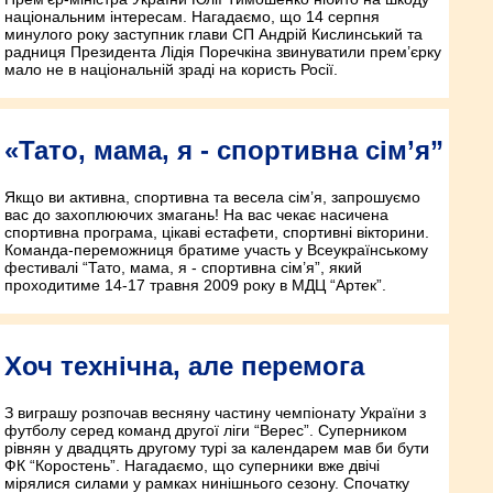
національним інтересам. Нагадаємо, що 14 серпня
минулого року заступник глави СП Андрій Кислинський та
радниця Президента Лідія Поречкіна звинуватили прем’єрку
мало не в національній зраді на користь Росії.
«Тато, мама, я - спортивна сім’я”
Якщо ви активна, спортивна та весела сім’я, запрошуємо
вас до захоплюючих змагань! На вас чекає насичена
спортивна програма, цікаві естафети, спортивні вікторини.
Команда-переможниця братиме участь у Всеукраїнському
фестивалі “Тато, мама, я - спортивна сім’я”, який
проходитиме 14-17 травня 2009 року в МДЦ “Артек”.
Хоч технічна, але перемога
З виграшу розпочав весняну частину чемпіонату України з
футболу серед команд другої ліги “Верес”. Суперником
рівнян у двадцять другому турі за календарем мав би бути
ФК “Коростень”. Нагадаємо, що суперники вже двічі
мірялися силами у рамках нинішнього сезону. Спочатку