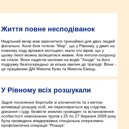
Життя повне несподіванок
Недільний вечір мав закінчитися принаймні для двох людей
фатально. Коли біля готелю “Мир”, що у Рівному, у джип на
повному ходу врізався мотоцикл, мало хто вірив, що у
цьому пеклі можна залишитися живим. Але янголи-охоронці
не спали. Вони надягли шоломи на водія “Хонди” та його
подружку безпосередньо за кілька хвилин до трагедії. Вони -
це працівники ДАІ Микола Кузін та Микола Ємець.
У Рівному всіх розшукали
Задля посилення боротьби зі злочинністю та з метою
активізації розшуку осіб, які переховуються від слідства,
дізнання і суду, безвісти зниклих громадян та встановлення
особистості невпізнаних трупів з 25 по 27 березня 2009 року
була проведена міждержавна спеціальна оперативно-
профілактична операція “Розшук”.