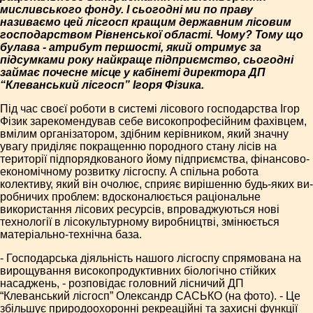
мисливського фонду. І сьогодні ми по праву
називаємо цей лісгосп кращим державним лісовим
господарством Рівненської області. Чому? Тому що
булава - атрибут першості, який отримує за
підсумками року найкраще підприємство, сьогодні
займає почесне місце у кабінеті директора ДП
“Клеванський лісгосп” Ігоря Фізика.
Під час своєї роботи в системі лісового господарства Ігор
Фізик зарекомендував себе високопрофесійним фахівцем,
вмілим організатором, здібним керівником, який значну
увагу приділяє покращенню породного стану лісів на
території підпорядкованого йому підприємства, фінансово-
економічному розвитку лісгоспу. А спільна робота
колективу, який він очолює, сприяє вирішенню будь-яких ви-
робничих проблем: вдосконалюється раціональне
використання лісових ресурсів, впроваджуються нові
технології в лісокультурному виробництві, змінюється
матеріально-технічна база.
- Господарська діяльність нашого лісгоспу спрямована на
вирощування високопродуктивних біологічно стійких
насаджень, - розповідає головний лісничий ДП
“Клеванський лісгосп” Олександр САСЬКО (на фото). - Це
збільшує природоохоронні рекреаційні та захисні функції