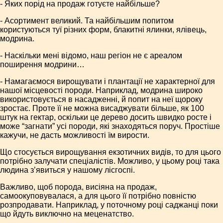
- Яких порід на продаж готуєте найбільше?
- Асортимент великий. Та найбільшим попитом
користуються туї різних форм, блакитні ялинки, ялівець,
модрина.
- Наскільки мені відомо, наш регіон не є ареалом
поширення модрини…
- Намагаємося вирощувати і плантації не характерної для
нашої місцевості породи. Наприклад, модрина широко
використовується в насадженні, й попит на неї щороку
зростає. Проте її не можна висаджувати більше, як 100
штук на гектар, оскільки це дерево досить швидко росте і
може “загнати” усі породи, які знаходяться поруч. Простіше
кажучи, не дасть можливості їм вирости.
Що стосується вирощування екзотичних видів, то для цього
потрібно залучати спеціалістів. Можливо, у цьому році така
людина з’явиться у нашому лісгоспі.
Важливо, щоб порода, висіяна на продаж,
самоокуповувалася, а для цього її потрібно повністю
розпродавати. Наприклад, у поточному році саджанці поки
що йдуть виключно на меценатство.