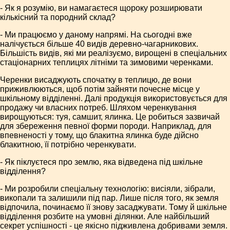
- Як я розумію, ви намагаєтеся щороку розширювати
кількісний та породний склад?
- Ми працюємо у даному напрямі. На сьогодні вже
налічується більше 40 видів деревно-чагарникових.
Більшість видів, які ми реалізуємо, вирощені в спеціальних
стаціонарних теплицях літніми та зимовими черенками.
Черенки висаджують спочатку в теплицю, де вони
приживлюються, щоб потім зайняти почесне місце у
шкільному відділенні. Далі продукція використовується для
продажу чи власних потреб. Шляхом черенкування
вирощуються: туя, самшит, ялинка. Це робиться зазвичай
для збереження певної форми породи. Наприклад, для
впевненості у тому, що блакитна ялинка буде дійсно
блакитною, її потрібно черенкувати.
- Як піклуєтеся про землю, яка відведена під шкільне
відділення?
- Ми розробили спеціальну технологію: висіяли, зібрали,
викопали та залишили під пар. Лише після того, як земля
відпочила, починаємо її знову засаджувати. Тому й шкільне
відділення розбите на умовні ділянки. Але найбільший
секрет успішності - це якісно підживлена добривами земля.