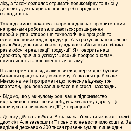
лісу, а також дозволяє отримати великомірну та якісну
деревину для задоволення потреб народного
господарства.
Тож від самого початку створення для нас пріоритетними
напрямками роботи залишаються: розширення
виробництва, створення технологічних процесів та
освоєння нових видів продукції. А за рахунок раціональної
розробки деревини ліс-госпу вдалося збільшити в кілька
разів обсяги реалізації продукції. Як говорить наш
директор, причина успіху: “Високий професіоналізм,
вимогливість та виваженість у всьому”.
Після отримання відзнаки у вигляді перехідної булави -
бажання працювати у колективу з’явилося ще більше.
Маємо на меті протримати цю почесну відзнаку три
квартали, щоб вона залишилася в лісгоспі назавжди.
- Відомо, що у минулому році ваше підприємство
відзначилося тим, що ви побудували лісову дорогу. Це
вплинуло на визначення ДП, як кращого?
- Дорогу дійсно зробили. Вона мала з’єднати через ліс межі
двох сіл. Але завершити її повністю не вистачило коштів. За
виділені державою 200 тисяч гривень зуміли лише один