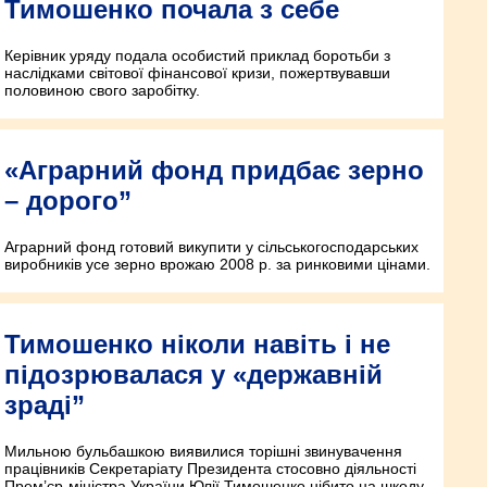
Тимошенко почала з себе
Керівник уряду подала особистий приклад боротьби з
наслідками світової фінансової кризи, пожертвувавши
половиною свого заробітку.
«Аграрний фонд придбає зерно
– дорого”
Аграрний фонд готовий викупити у сільськогосподарських
виробників усе зерно врожаю 2008 р. за ринковими цінами.
Тимошенко ніколи навіть і не
підозрювалася у «державній
зраді”
Мильною бульбашкою виявилися торішні звинувачення
працівників Секретаріату Президента стосовно діяльності
Прем’єр-міністра України Юлії Тимошенко нібито на шкоду