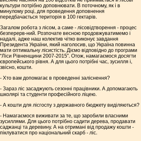
культури потрібно доповнювати. В поточному, як і в
минулому році, для проведення доповнення
передбачається територія в 100 гектарів.
Загалом робота з лісом, а саме - лісовідтворення - процес
безперерв-ний. Розпочате весною продовжуватимемо і
надалі, адже наш колектив чітко виконує завдання
Президента України, який наголосив, що Україна повинна
мати оптимальну лісистість. Діємо відповідно до програми
“Ліси Рівненщини 2007-2015”. Отож, намагаємося досягти
європейського рівня. А для цього потрібні час, зусилля і,
звісно, кошти.
- Хто вам допомагає в проведенні заліснення?
- Зараз ліс засаджують сезонні працівники. А допомагають
школярі та студенти професійного ліцею.
- А кошти для лісгоспу з державного бюджету виділяються?
- Намагаємося виживати за те, що заробили власними
зусиллями. Для цього потрібно садити дерева, продавати
саджанці та деревину. А на отримані від продажу кошти -
піклуватися про національний скарб - ліс.