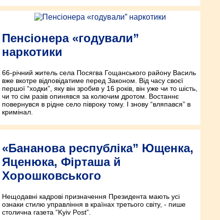
Пенсіонера «годували”
наркотики
66-річний житель села Посягва Гощанського району Василь
вже вкотре відповідатиме перед Законом. Від часу своєї
першої “ходки”, яку він зробив у 16 років, він уже чи то шість,
чи то сім разів опинявся за колючим дротом. Востаннє
повернувся в рідне село півроку тому. І знову “вляпався” в
кримінал.
«Бананова республіка” Ющенка,
Яценюка, Фірташа й
Хорошковського
Нещодавні кадрові призначення Президента мають усі
ознаки стилю управління в країнах третього світу, - пише
столична газета “Kyiv Post”.