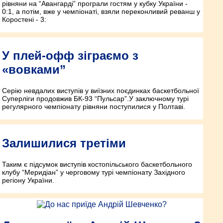
рівняни на “Авангарді” програли гостям у кубку України -
0:1, а потім, вже у чемпіонаті, взяли переконливий реванш у
Коростені - 3:
У плей-офф зіграємо з
«вовками”
Серію невдалих виступів у виїзних поєдинках баскетбольної
Суперліги продовжив БК-93 “Пульсар”.У заключному турі
регулярного чемпіонату рівняни поступилися у Полтаві.
Залишилися третіми
Таким є підсумок виступів костопільського баскетбольного
клубу “Меридіан” у черговому турі чемпіонату Західного
регіону України.