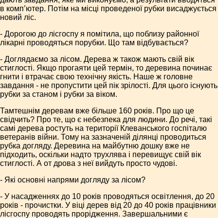
в комп’ютер. Потім на місці проведеної рубки висаджується
новий ліс.
- Дорогою до лісгоспу я помітила, що поблизу районної
лікарні проводяться порубки. Що там відбувається?
- Доглядаємо за лісом. Дерева ж також мають свій вік
стиглості. Якщо прогаяти цей термін, то деревина починає
гнити і втрачає свою технічну якість. Наше ж головне
завдання - не пропустити цей пік зрілості. Для цього існують
рубки за станом і рубки за віком.
Тамтешнім деревам вже більше 160 років. Про що це
свідчить? Про те, що є небезпека для людини. До речі, такі
самі дерева ростуть на території Клеванського госпіталю
ветеранів війни. Тому на зазначеній ділянці проводиться
рубка догляду. Деревина на майбутню дошку вже не
підходить, оскільки надто трухлява і перевищує свій вік
стиглості. А от дрова з неї вийдуть просто чудові.
- Які основні напрями догляду за лісом?
- У насадженнях до 10 років проводяться освітлення, до 20
років - прочистки. У віці дерев від 20 до 40 років працівники
лісгоспу проводять прорідження. Завершальними є