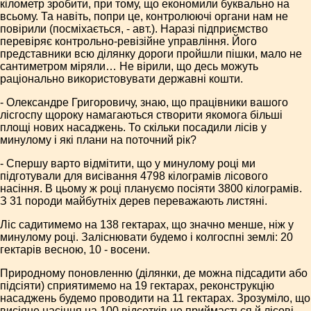
кілометр зробити, при тому, що економили буквально на
всьому. Та навіть, попри це, контролюючі органи нам не
повірили (посміхається, - авт.). Наразі підприємство
перевіряє контрольно-ревізійне управління. Його
представники всю ділянку дороги пройшли пішки, мало не
сантиметром міряли… Не вірили, що десь можуть
раціонально використовувати державні кошти.
- Олександре Григоровичу, знаю, що працівники вашого
лісгоспу щороку намагаються створити якомога більші
площі нових насаджень. То скільки посадили лісів у
минулому і які плани на поточний рік?
- Спершу варто відмітити, що у минулому році ми
підготували для висівання 4798 кілограмів лісового
насіння. В цьому ж році плануємо посіяти 3800 кілограмів.
З 31 породи майбутніх дерев переважають листяні.
Ліс садитимемо на 138 гектарах, що значно менше, ніж у
минулому році. Заліснювати будемо і колгоспні землі: 20
гектарів весною, 10 - восени.
Природному поновленню (ділянки, де можна підсадити або
підсіяти) сприятимемо на 19 гектарах, реконструкцію
насаджень будемо проводити на 11 гектарах. Зрозуміло, що
висіяне насіння на 100 відсотків не приймається й лісові