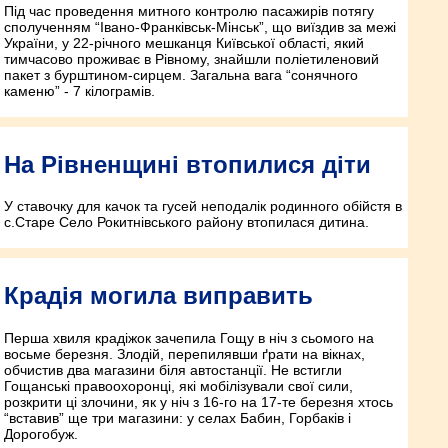
Під час проведення митного контролю пасажирів потягу
сполученням “Івано-Франківськ-Мінськ”, що виїздив за межі
України, у 22-річного мешканця Київської області, який
тимчасово проживає в Рівному, знайшли поліетиленовий
пакет з бурштином-сирцем. Загальна вага “сонячного
каменю” - 7 кілограмів.
На Рівненщині втопилися діти
У ставочку для качок та гусей неподалік родинного обійстя в
с.Старе Село Рокитнівського району втопилася дитина.
Крадія могила виправить
Перша хвиля крадіжок зачепила Гощу в ніч з сьомого на
восьме березня. Злодій, перепилявши ґрати на вікнах,
обчистив два магазини біля автостанції. Не встигли
Гощанські правоохоронці, які мобілізували свої сили,
розкрити ці злочини, як у ніч з 16-го на 17-те березня хтось
“вставив” ще три магазини: у селах Бабин, Горбаків і
Дорогобуж.