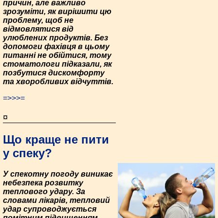
причин, але важливо
зрозуміти, як вирішити цю
проблему, щоб не
відмовлятися від
улюблених продуктів. Без
допомоги фахівця в цьому
питанні не обійтися, тому
стоматологи підказали, як
позбутися дискомфорту
та хворобливих відчуттів.
=>>>=
¤
Що краще не пити
у спеку?
У спекотну погоду виникає
небезпека розвитку
теплового удару. За
словами лікарів, тепловий
удар супроводжується
помітним підвищенням