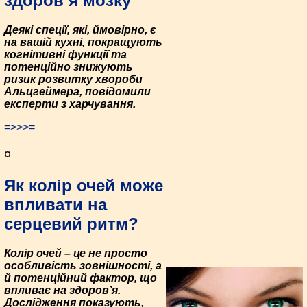
здоров’я мозку
Деякі спеції, які, ймовірно, є
на вашій кухні, покращують
когнітивні функції та
потенційно знижують
ризик розвитку хвороби
Альцгеймера, повідомили
експерти з харчування.
=>>>=
¤
Як колір очей може
впливати на
серцевий ритм?
Колір очей – це не просто
особливість зовнішності, а
й потенційний фактор, що
впливає на здоров’я.
Дослідження показують,