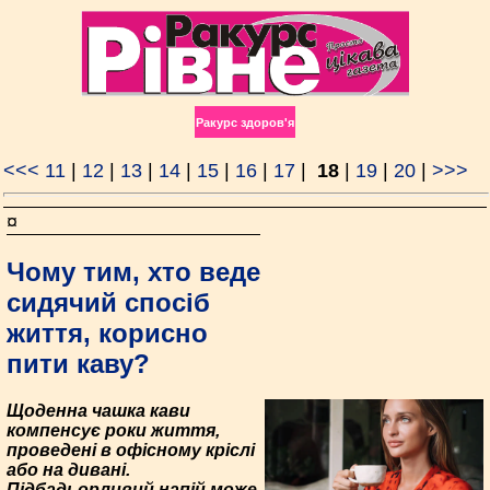
Ракурс здоров'я
<<<
11
|
12
|
13
|
14
|
15
|
16
|
17
|
18
|
19
|
20
|
>>>
¤
Чому тим, хто веде
сидячий спосіб
життя, корисно
пити каву?
Щоденна чашка кави
компенсує роки життя,
проведені в офісному кріслі
або на дивані.
Підбадьорливий напій може