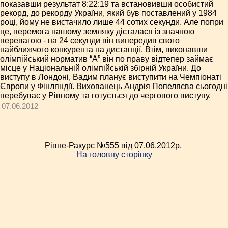
показавши результат 8:22:19 та встановивши особистий
рекорд, до рекорду України, який був поставлений у 1984
році, йому не вистачило лише 44 сотих секунди. Але попри
це, перемога нашому земляку дісталася із значною
перевагою - на 24 секунди він випередив свого
найближчого конкурента на дистанції. Втім, виконавши
олімпійський норматив “А” він по праву відтепер займає
місце у Національній олімпійській збірній України. До
виступу в Лондоні, Вадим планує виступити на Чемпіонаті
Європи у Фінляндії. Вихованець Андрія Попеляєва сьогодні
перебуває у Рівному та готується до чергового виступу.
07.06.2012
Рівне-Ракурс №555 від 07.06.2012p.
На головну сторінку