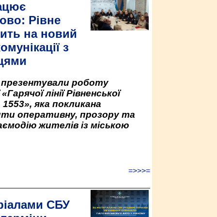
ацює
ово: Рівне
ить на новий
омунікації з
цями
у презентували роботу
«Гарячої лінії Рівненської
 1553», яка покликана
ити оперативну, прозору та
аємодію жителів із міською
=>>>=
ріалами СБУ