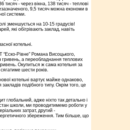
 тисяч - через вікна, 138 тисяч - теплові
езазначеного, 9,5 тисяч можна економи в
ної системи.
олі зменшується на 10-15 градусів!
ей, які обігрівають заклад, навіть
асної котельні.
 “Еско-Рівне” Романа Висоцького,
яч гривень, а переобладнання теплових
гривень. Окупиться ж сама котельня за
у сягатиме шести років.
нової котельні вартує майже однаково,
закладів подібного типу. Окрім того, це
ит глобальний, адже ніхто так детально і
 стан школи, ми проводитимемо роботи у
ріальних затрат, другий -
нергетичного збереження. Тим більше, що