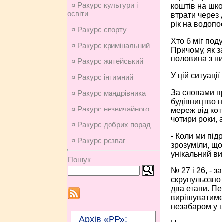
¤ Ракурс культури і
коштів на шко
освіти
втрати через 
рік на водопо
¤ Ракурс спорту
Хто б міг под
¤ Ракурс кримінальний
Причому, як з
половина з них
¤ Ракурс житейський
У цій ситуаці
¤ Ракурс інтимний
За словами п
¤ Ракурс мандрівника
будівництво н
¤ Ракурс незвичайного
мереж від кот
чотири роки, 
¤ Ракурс добрих порад
- Коли ми під
¤ Ракурс розваг
зрозуміли, що
унікальний ви
Пошук
№ 27 і 26, - 
скрупульозно
два етапи. Пе
вирішуватимем
незабаром у ц
Архів «РР»: