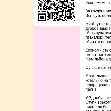
Економимо на
За грудень ми
Вся суть поля
Нині тут вста
дубровицькі т
збільшуватиму
гігакалорії т
збирати перш
Економність 
імпортного е
півмільйона г
Сучасні котел
У загальноосв
котельню на 
відпрацювало 
паливі.
У Здолбунівс
Ступнівському
виділили біль