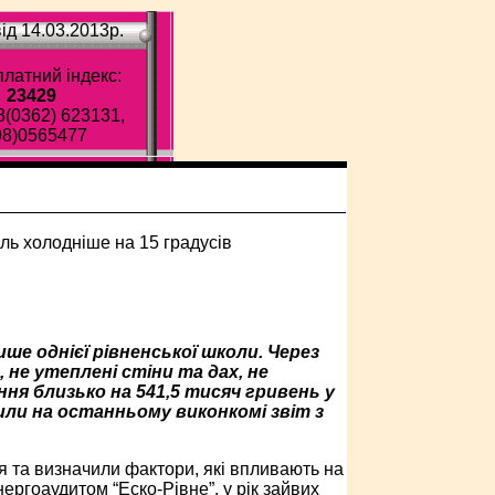
ід 14.03.2013p.
латний індекс:
23429
8(0362) 623131,
98)0565477
лише однієї рівненської школи. Через
не утеплені стіни та дах, не
ня близько на 541,5 тисяч гривень у
вили на останньому виконкомі звіт з
 та визначили фактори, які впливають на
ергоаудитом “Еско-Рівне”, у рік зайвих