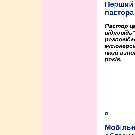
Перший
пастора
Пастор це
відповідь
розповіда
місіонерсь
який випо
років:
...
¤
Мобільн