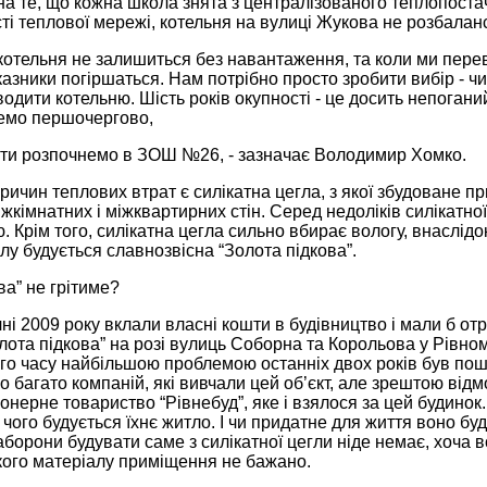
а те, що кожна школа знята з централізованого теплопоста
і теплової мережі, котельня на вулиці Жукова не розбалан
 котельня не залишиться без навантаження, та коли ми пер
азники погіршаться. Нам потрібно просто зробити вибір - чи
водити котельню. Шість років окупності - це досить непога
емо першочергово,
оти розпочнемо в ЗОШ №26, - зазначає Володимир Хомко.
ричин теплових втрат є силікатна цегла, з якої збудоване п
іжкімнатних і міжквартирних стін. Серед недоліків силікатно
. Крім того, силікатна цегла сильно вбирає вологу, внаслідо
лу будується славнозвісна “Золота підкова”.
ва” не грітиме?
ічні 2009 року вклали власні кошти в будівництво і мали б о
лота підкова” на розі вулиць Соборна та Корольова у Рівному
го часу найбільшою проблемою останніх двох років був пошу
о багато компаній, які вивчали цей об’єкт, але зрештою відм
онерне товариство “Рівнебуд”, яке і взялося за цей будинок. А
 чого будується їхнє житло. І чи придатне для життя воно бу
аборони будувати саме з силікатної цегли ніде немає, хоча в
кого матеріалу приміщення не бажано.