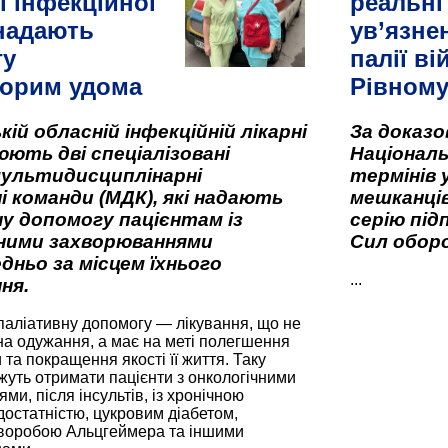
ї інфекційної
реальні
 надають
ув’язне
гу
палії ві
орим удома
Рівном
кій обласній інфекційній лікарні
За доказ
ють дві спеціалізовані
Національ
мультидисциплінарні
термінів 
і команди (МДК), які надають
мешканців
у допомогу пацієнтам із
серію під
вними захворюваннями
Сил оборо
дньо за місцем їхнього
...
ня.
паліативну допомогу — лікування, що не
а одужання, а має на меті полегшення
та покращення якості її життя. Таку
жуть отримати пацієнти з онкологічними
и, після інсультів, із хронічною
остатністю, цукровим діабетом,
хворобою Альцгеймера та іншими