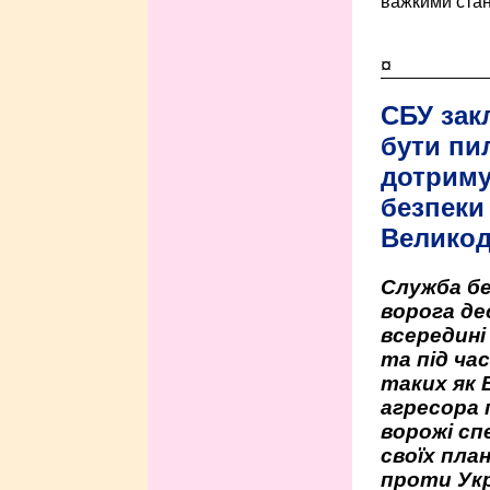
важкими стан
¤
СБУ зак
бути пи
дотриму
безпеки 
Велико
Служба бе
ворога де
всередині
та під час
таких як 
агресора 
ворожі сп
своїх пла
проти Укр