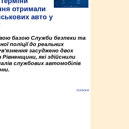
 терміни
ння отримали
йськових авто у
у
овою базою Служби безпеки та
ної поліції до реальних
ув’язнення засуджено двох
 Рівненщини, які здійснили
палів службових автомобілів
ни.
=>>>=