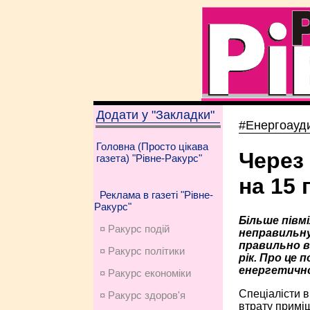
Додати у "Закладки"
#Енергоауд
Головна (Просто цікава
Через
газета) "Рівне-Ракурс"
на 15 
Реклама в газеті "Рівне-
Ракурс"
Більше півмі
¤ Ракурс подій
неправильну
правильно в
¤ Ракурс політики
рік. Про це 
енергетично
¤ Ракурс економiки
Спеціалісти 
¤ Ракурс здоров'я
втрату приміщ