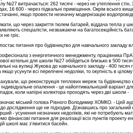
лу №27 витрачається: 262 тисячі - через не утеплення стін, 36
дах, 16 600 - через підвальні приміщення. Окрім всього вищ
стачанні, якщо провести незначну модернізацію водопровід
умати, що через закриття тюлем батарей, віддача тепла у шк
аявляють спеціалісти, незважаючи на багатосекційність батар
 не гріє.
ї постає питання про будівництво для навчального закладу вл
рофесіонала з енергетичного менеджменту, працівника ПрАТ
ової котельні для школи №27 обійдеться близько в 500 тис
ельні на вулиці Жукова до навчального закладу - 400 тисяч 
а якщо усунути всі перелічені недоліки, то окупність в цілом
рахували, що реконструкція теплових мереж та будівництво 
 індивідуальне опалення - це найоптимальніший варіант для 
падок, коли напірні колектора проходять через дві школи -
зазначає міський голова Рівного Володимир ХОМКО. - Цей ауд
 до дослідження ще не підходив. Дізнавшись про загальний
рший - усунення незначних недоліків, які не потребують мате
о фінансові питання для реалізації всіх пунктів проекту е
ій школі має з’явитися басейн.