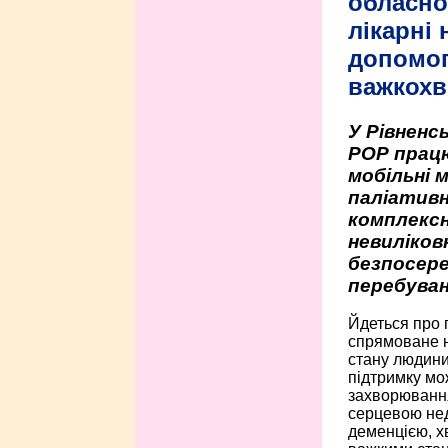
обласно
лікарні
допомо
важкохв
У Рівненсь
РОР працю
мобільні 
паліативн
комплексн
невиліко
безпосере
перебуван
Йдеться про 
спрямоване н
стану людини 
підтримку мо
захворюванням
серцевою нед
деменцією, 