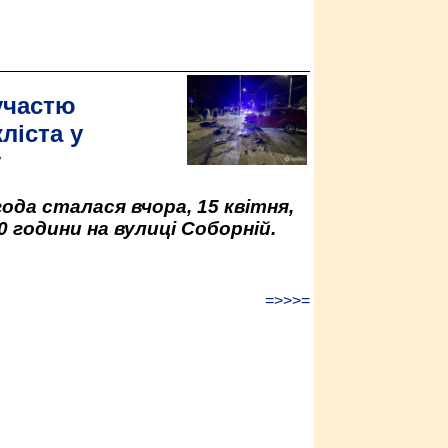
участю
ліста у
у
да сталася вчора, 15 квітня,
0 години на вулиці Соборній.
=>>>=