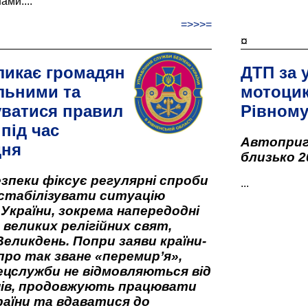
ами....
=>>>=
¤
ликає громадян
ДТП за 
льними та
мотоцик
ватися правил
Рівном
під час
Автоприго
дня
близько 2
зпеки фіксує регулярні спроби
...
стабілізувати ситуацію
 України, зокрема напередодні
 великих релігійних свят,
Великдень. Попри заяви країни-
про так зване «перемир’я»,
ецслужби не відмовляються від
нів, продовжують працювати
аїни та вдаватися до