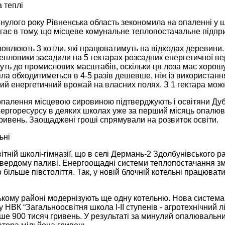
 теплі
нулого року Рівненська область зекономила на опаленні у 
гає в тому, що місцеве комунальне теплопостачальне підприє
новлюють 3 котли, які працюватимуть на відходах деревини.
епловики засадили на 5 гектарах розсадник енергетичної в
ть до промислових масштабів, оскільки ця лоза має хорошу
епла обходитиметься в 4-5 разів дешевше, ніж із використанн
ий енергетичний врожай на власних полях. З 1 гектара мож
опалення місцевою сировиною підтверджують і освітяни Дубр
нергоресурсу в деяких школах уже за перший місяць опалю
ривень. Заощаджені гроші спрямували на розвиток освіти.
ьні
ітній школі-гімназії, що в селі Дермань-2 Здолбунівського 
твердому паливі. Енергоощадні системи теплопостачання змі
більше півстоліття. Так, у новій блочній котельні працюват
ькому районі модернізують ще одну котельню. Нова система
 НВК “Загальноосвітня школа І-ІІ ступенів - агротехнічний л
ше 900 тисяч гривень. У результаті за минулий опалювальний