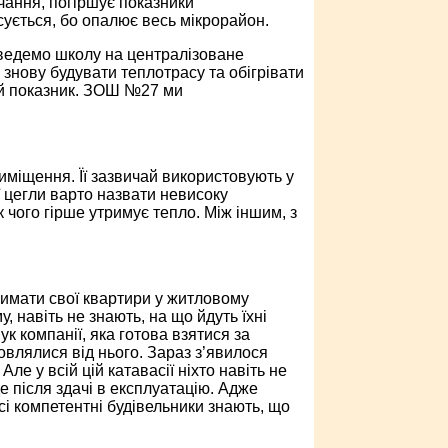
чання, погіршує показники
сується, бо опалює весь мікрорайон.
еведемо школу на централізоване
 знову будувати теплотрасу та обігрівати
ний показник. ЗОШ №27 ми
риміщення. Її зазвичай використовують у
ї цегли варто назвати невисоку
к чого гірше утримує тепло. Між іншим, з
тримати свої квартири у житловому
, навіть не знають, на що йдуть їхні
к компанії, яка готова взятися за
овлялися від нього. Зараз з’явилося
ле у всій цій катавасії ніхто навіть не
де після здачі в експлуатацію. Адже
сі компетентні будівельники знають, що