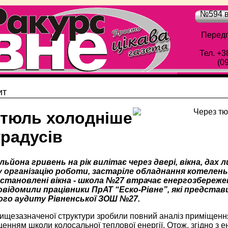
№594 в
Передп
Тел. +3
(0
ит
 тюль холодніше
градусів
льйона гривень на рік вилітає через двері, вікна, дах 
 організацію роботи, застаріле обладнання котелень, 
становлені вікна - школа №27 втрачає енергозбережен
повідомили працівники ПрАТ “Еско-Рівне”, які предста
го аудиту Рівненської ЗОШ №27.
вищезазначеної структури зробили повний аналіз приміщення
енням школи колосальної теплової енергії. Отож, згідно з ен