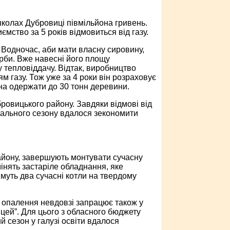
школах Дубровиці півмільйона гривень.
мство за 5 років відмовиться від газу.
 Водночас, аби мати власну сировину,
ерби. Вже навесні його площу
 тепловіддачу. Відтак, виробництво
ям газу. Тож уже за 4 роки він розраховує
на одержати до 30 тонн деревини.
овицького району. Завдяки відмові від
вального сезону вдалося зекономити
району, завершують монтувати сучасну
нять застаріле обладнання, яке
имуть два сучасні котли на твердому
 опалення невдовзі запрацює також у
іцей”. Для цього з обласного бюджету
 сезон у галузі освіти вдалося