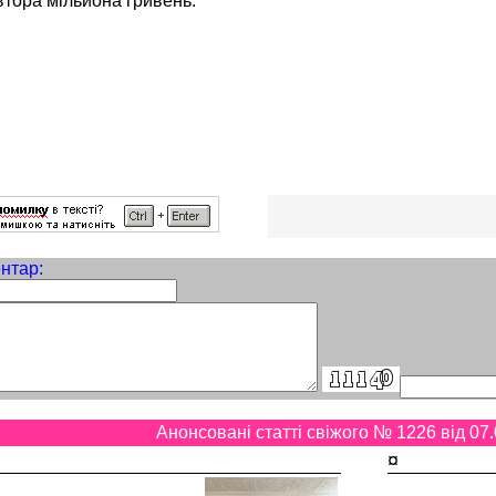
втора мільйона гривень.
нтар:
Анонсовані статті свіжого № 1226 від 07.
¤