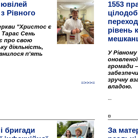
 ювілей
1553 пр
 з Рівного
цілодоб
переход
ркви "Христос є
рівень к
" Тарас Сень
мешкан
є про свою
ку діяльність,
У Рівном
внилося п'ять
оновленої 
громади –
забезпеч
зручну вз
=>>>=
владою.
...
¤
і бригади
За мате