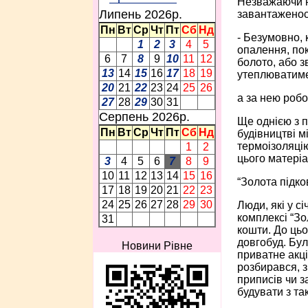
Незважаючи н
Липень 2026p.
завантаженост
Пн
Вт
Ср
Чт
Пт
Сб
Нд
- Безумовно,
1
2
3
4
5
опалення, пок
6
7
8
9
10
11
12
болото, або з
13
14
15
16
17
18
19
утеплюватим
20
21
22
23
24
25
26
а за нею роб
27
28
29
30
31
Серпень 2026p.
Ще однією з п
Пн
Вт
Ср
Чт
Пт
Сб
Нд
будівництві м
термоізоляцію
1
2
цього матеріа
3
4
5
6
7
8
9
10
11
12
13
14
15
16
“Золота підко
17
18
19
20
21
22
23
24
25
26
27
28
29
30
Люди, які у с
комплексі “Зо
31
кошти. До цьо
довгобуд. Бул
Новини Рівне
приватне акці
розбирався, з
приписів чи з
будувати з та