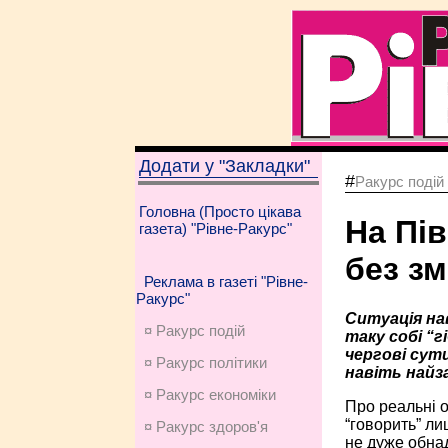
Додати у "Закладки"
#
Ракурс подій
Головна (Просто цікава
На Пі
газета) "Рівне-Ракурс"
без зм
Реклама в газеті "Рівне-
Ракурс"
Ситуація на
¤ Ракурс подій
таку собі “
чергові сути
¤ Ракурс політики
навіть найз
¤ Ракурс економiки
Про реальні о
“говорить” ли
¤ Ракурс здоров'я
не дуже обнад