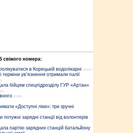
5 свіжого номера:
ролікуватися в Корецькій водолікарні
(2661)
 терміни ув’язнення отримали палії
6)
дала бійцям спецпідрозділу ГУР «Артан»
94)
івного
(2356)
имати «Доступні ліки»: три зручні
 потужні зарядні станції від волонтерів
дала партію зарядних станцій батальйону