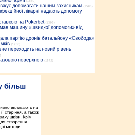
льчої армії
(1640)
довжує допомагати нашим захисникам
(1590)
інфекційної лікарні надають допомогу
 ставкою на Pokerbet
(1399)
римав машину «швидкої допомоги» від
дала партію дронів батальйону «Свобода»
ямків
(1200)
вне переходить на новий рівень
)
 газовою поверхнею
(1142)
у більш
тивно впливають на
її старіння, а також
раку шкіри. Крім
для створення
дні методи.