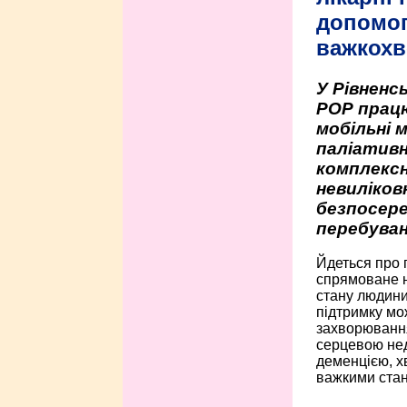
допомо
важкохв
У Рівненсь
РОР працю
мобільні 
паліативн
комплексн
невиліко
безпосере
перебуван
Йдеться про 
спрямоване н
стану людини 
підтримку мо
захворюванням
серцевою нед
деменцією, 
важкими стан