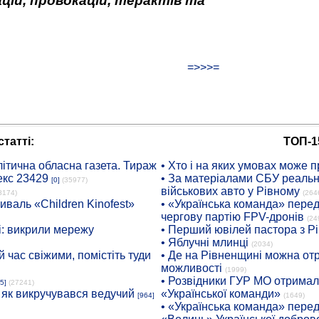
цій, провокацій, терактів та
=>>>=
татті:
ТОП-1
ітична обласна газета. Тираж
• Хто і на яких умовах може п
екс 23429
• За матеріалами СБУ реальні
[0]
(35977)
військових авто у Рівному
8174)
(264
иваль «Children Kinofest»
• «Українська команда» пере
чергову партію FPV-дронів
(24
: викрили мережу
• Перший ювілей пастора з Р
• Яблучні млинці
(2034)
 час свіжими, помістіть туди
• Де на Рівненщині можна отр
можливості
(1999)
• Розвідники ГУР МО отримали
5]
(27241)
: як викручувався ведучий
«Української команди»
[964]
(1649)
• «Українська команда» пере