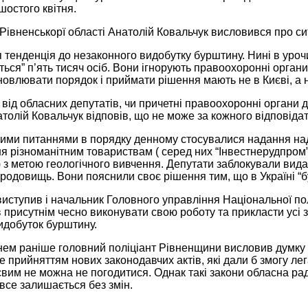
остого квітня.
Рівненськорї області Анатолій Ковальчук висловився про си
 тенденція до незаконного видобутку бурштину. Нині в уроч
яться” п’ять тисяч осіб. Вони ігнорують правоохоронні органи.
овлювати порядок і приймати рішення мають не в Києві, а н
від обласних депутатів, чи причетні правоохоронні органи 
толій Ковальчук відповів, що не може за кожного відповідати
ми питаннями в порядку денному стосувалися надання надр
я різноманітним товариствам ( серед них “Інвестнерудпром”,
 з метою геологічного вивчення. Депутати заблокували вида
родовищь. Вони пояснили своє рішення тим, що в Україні “
виступив і начальник Головного управління Національної полі
 присутнім чесно виконувати свою роботу та прикласти усі з
идобуток бурштину.
нем раніше головний поліціант Рівненщини висловив думку 
прийняттям нових законодавчих актів, які дали б змогу лега
євим не можна не погодитися. Однак такі закони обласна ра
 все залишається без змін.