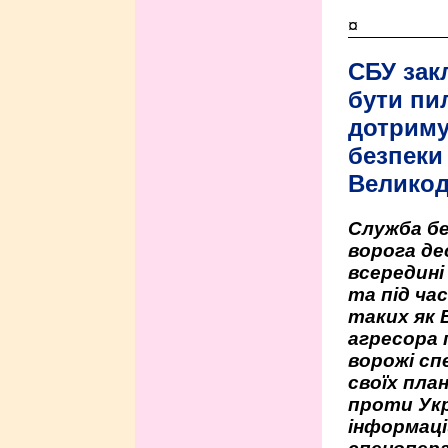
¤
СБУ зак
бути пи
дотриму
безпеки 
Велико
Служба бе
ворога де
всередині
та під час
таких як 
агресора 
ворожі сп
своїх пла
проти Укр
інформаці