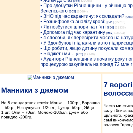
• Живи до ста!
[965]
(27004)
• Про здобутки Рівненщини - у річницю 
Зеленського
[965]
(26664)
• ЗНО під час карантину: як складати?
[964]
• Розшифровка аналізу крові:
[841]
(25735)
• Як позбутися шпори на п’яті
[850]
(21336)
• Допомога під час карантину
[967]
(18204)
• 4 способи, як перевірити масло на нату
• У Здолбунові підпалили авто підприємц
• Що робити, якщо дитину покусали комар
• Бюджет і ми…
[965]
(17140)
• Аудитори Рівненщини з початку року п
процедурою закупівель на понад 72 млн г
7 ворог
Манники з джемом
волосся
На 8 стандартних кексів: Манка – 100гр., Борошно
Часто ми стика
– 50гр., Розпушувач -1/2ч.л., Цукор- 50гр., Яйце -
силу і блиск во
1 шт, Олія – 70мл, Молоко-100мл, Джем або
щільного, крас
повидло -200гр.
самі виконуємо
волосся “проц