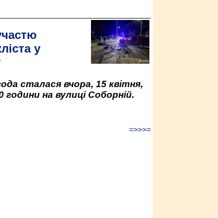
участю
ліста у
у
да сталася вчора, 15 квітня,
0 години на вулиці Соборній.
=>>>=