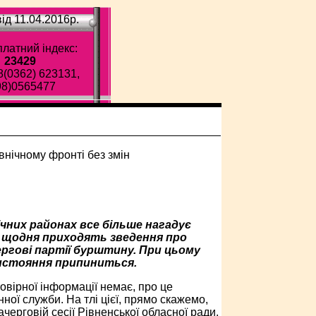
ід 11.04.2016p.
латний індекс:
23429
8(0362) 623131,
98)0565477
чних районах все більше нагадує
но щодня приходять зведення про
чергові партії бурштину. При цьому
тистояння припиниться.
овірної інформації немає, про це
ної служби. На тлі цієї, прямо скажемо,
черговій сесії Рівненської обласної ради,