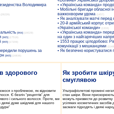
«Волинь» Української доброво
президенства Володимира
• «Українська команда» про
• Мобільні бригади обласної 
важкохворим удома
(26226)
(1457)
• Як аналізувати матчі перед
• 20-й армійський корпус от
«Української команди»
(1333)
ральність
• «Українська команда» пере
[964]
(18029)
я
на один з найгарячіших напр
[965]
(17518)
і
• 1553 працює цілодобово: Рі
[965]
(17209)
комунікації з мешканцями
(1148
опередили порушень за
• Як безпечно користуватися
рн
[965]
(16836)
ів здорового
Як зробити шкір
смуглявою
ємося з проблемою, як відновити
Ультрафіолетові промені нега
лосся. Є безліч “рецептів” для
стан шкіри. Вони прискорюють 
ивого і сильного волосся. Проте, ми
можуть призвести до розвитку 
 деякі дуже шкідливі для нашого
усіляких косметичних засобів 
едури”
засмаги підходять і деякі наро