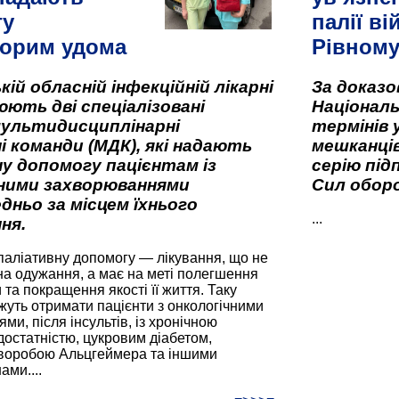
гу
палії ві
орим удома
Рівном
кій обласній інфекційній лікарні
За доказ
ють дві спеціалізовані
Національ
мультидисциплінарні
термінів 
і команди (МДК), які надають
мешканців
у допомогу пацієнтам із
серію під
вними захворюваннями
Сил оборо
дньо за місцем їхнього
...
ня.
паліативну допомогу — лікування, що не
а одужання, а має на меті полегшення
та покращення якості її життя. Таку
жуть отримати пацієнти з онкологічними
и, після інсультів, із хронічною
остатністю, цукровим діабетом,
хворобою Альцгеймера та іншими
ами....