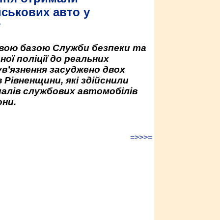
йськових авто у
у
овою базою Служби безпеки та
ної поліції до реальних
ув’язнення засуджено двох
 Рівненщини, які здійснили
палів службових автомобілів
ни.
=>>>=