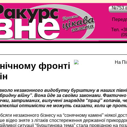
№753 в
Передп
Тел. +3
(0
внічному фронті
ін
вколо незаконного видобутку бурштину в наших півні
гібридну війну”. Вона йде за своїми законами. Фактич
чки, затриманих, вилучені знаряддя “праці” копачів, 
апекліші оптимісти не можуть сказати, коли це про
бсяги незаконного бізнесу на “сонячному камені” ніякої дост
ше відео зняте з літаків спостереження державної прикордон
ійливої ситуації “бурштинова тема” стала провідною на поза