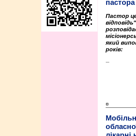
пастора
Пастор це
відповідь
розповіда
місіонерсь
який випо
років:
...
¤
Мобільн
обласно
лікарні