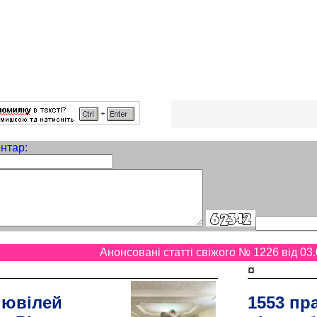
нтар:
Анонсовані статті свіжого № 1226 від 03.
¤
 ювілей
1553 пр