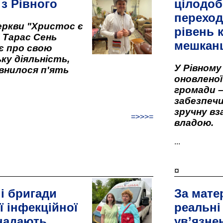
 з Рівного
цілодоб
переход
ркви "Христос є
рівень к
" Тарас Сень
мешкан
є про свою
ку діяльність,
У Рівном
внилося п'ять
оновленої 
громади –
забезпеч
зручну вз
=>>>=
владою.
...
¤
і бригади
За мате
ї інфекційної
реальні
 надають
ув’язне