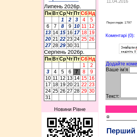
11.04.2016
Липень 2026p.
Пн
Вт
Ср
Чт
Пт
Сб
Нд
1
2
3
4
5
Переглядів: 1797
6
7
8
9
10
11
12
13
14
15
16
17
18
19
Коментарі (0):
20
21
22
23
24
25
26
27
28
29
30
31
Серпень 2026p.
Пн
Вт
Ср
Чт
Пт
Сб
Нд
Додайте коме
1
2
Ваше ім'я
3
4
5
6
7
8
9
10
11
12
13
14
15
16
17
18
19
20
21
22
23
24
25
26
27
28
29
30
Текст:
31
Новини Рівне
¤
Перший