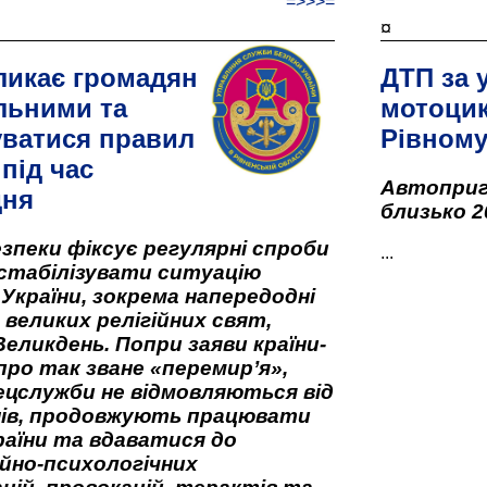
=>>>=
¤
ликає громадян
ДТП за 
льними та
мотоцик
ватися правил
Рівном
під час
Автоприго
дня
близько 2
зпеки фіксує регулярні спроби
...
стабілізувати ситуацію
 України, зокрема напередодні
 великих релігійних свят,
Великдень. Попри заяви країни-
про так зване «перемир’я»,
ецслужби не відмовляються від
нів, продовжують працювати
аїни та вдаватися до
йно-психологічних