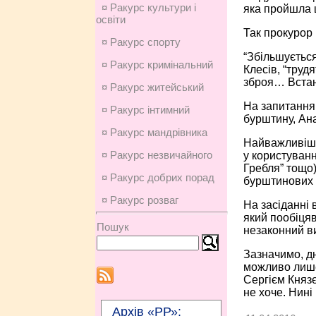
¤ Ракурс культури і
яка пройшла ш
освіти
Так прокурор 
¤ Ракурс спорту
“Збільшується
¤ Ракурс кримінальний
Клесів, “труд
зброя… Встан
¤ Ракурс житейський
На запитання 
¤ Ракурс інтимний
бурштину, Ана
¤ Ракурс мандрівника
Найважливіши
¤ Ракурс незвичайного
у користуванн
Гребля” тощо)
¤ Ракурс добрих порад
бурштинових 
¤ Ракурс розваг
На засіданні 
який пообіцяв
Пошук
незаконний в
Зазначимо, д
можливо лише 
Сергієм Княз
не хоче. Нині
Архів «РР»: