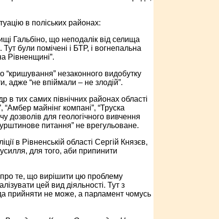
туацію в поліських районах:
ищі Гальбіно, що неподалік від селища
 Тут були помічені і БТР, і вогнепальна
а Рівненщині”.
до “кришування” незаконного видобутку
, адже “не впіймали – не злодій”.
 в тих самих північних районах області
 “Амбер майнінг компані”, “Труска
чу дозволів для геологічного вивчення
бурштинове питання” не врегульоване.
ції в Рівненській області Сергій Князєв,
усилля, для того, аби припинити
про те, що вирішити цю проблему
лізувати цей вид діяльності. Тут з
да прийняти не може, а парламент чомусь