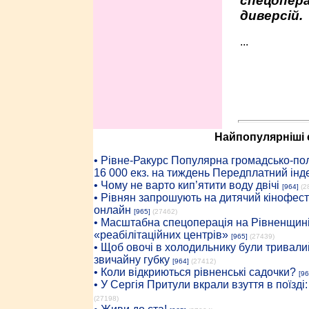
спецопера
диверсій.
...
Найпопулярніші с
• Рiвне-Ракурс Популярна громадсько-пол
16 000 екз. на тиждень Передплатний інд
• Чому не варто кип’ятити воду двічі
[964]
(2
• Рівнян запрошують на дитячий кінофест
онлайн
[965]
(27462)
• Масштабна спецоперація на Рівненщині
«реабілітаційних центрів»
[965]
(27439)
• Щоб овочі в холодильнику були тривалий
звичайну губку
[964]
(27412)
• Коли відкриються рівненські садочки?
[96
• У Сергія Притули вкрали взуття в поїзді
(27198)