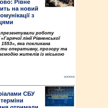
ово: Рівне
ить на новий
омунікації з
цями
у презентували роботу
«Гарячої лінії Рівненської
 1553», яка покликана
ити оперативну, прозору та
аємодію жителів із міською
=>>>=
ріалами СБУ
 терміни
ння отримали