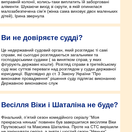
виправній колонії, колись-таки виплатить їй заборговані
аліменти. Шукаючи вихід зі скрути, в якій опинилася
малозабезпечена сім’я (жінка сама виховує двох маленьких
дітей), Ірина звернула
Ви не довіряєте судді?
Це недержавний судовий орган, який розглядає ті самі
справи, які сьогодні розглядаються загальними та
господарськими судами ( за винятком справ, у яких
фігурують державні кошти). Розгляд справи в третейському
суді має суттєві переваги над розглядом у судах державної
юрисдикції. Відповідно до ст. 3 Закону України “Про
виконавче провадження” рішення суду підлягає виконанню
Державною виконавчою служ
Весілля Віки і Шаталіна не буде?
Фінальний, п’ятий сезон комедійного серіалу “Моя
прекрасна нянька” повинен був завершитися весіллям Віки
Прутковської та Максима Шаталіна. Проте на СТС вирішили
не закінчувати серіал, а зняти і шостий сезон “Няньки”.