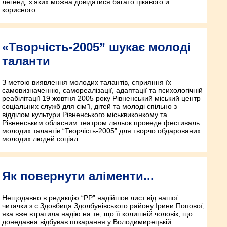
легенд, з яких можна довідатися багато цікавого й
корисного.
«Творчість-2005” шукає молоді
таланти
З метою виявлення молодих талантів, сприяння їх
самовизначенню, самореалізації, адаптації та психологічній
реабілітації 19 жовтня 2005 року Рівненський міський центр
соціальних служб для сім’ї, дітей та молоді спільно з
відділом культури Рівненського міськвиконкому та
Рівненським обласним театром ляльок проведе фестиваль
молодих талантів “Творчість-2005” для творчо обдарованих
молодих людей соціал
Як повернути аліменти...
Нещодавно в редакцію “РР” надійшов лист від нашої
читачки з с.Здовбиця Здолбунівського району Ірини Попової,
яка вже втратила надію на те, що її колишній чоловік, що
донедавна відбував покарання у Володимирецькій