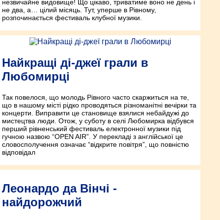
незвичайне видовище! Що цікаво, триватиме воно не день і
не два, а… цілий місяць. Тут, уперше в Рівному,
розпочинається фестиваль клубної музики.
Найкращі ді-джеї грали в
Любомирці
Так повелося, що молодь Рівного часто скаржиться на те,
що в нашому місті рідко проводяться різноманітні вечірки та
концерти. Виправити це становище взялися небайдужі до
мистецтва люди. Отож, у суботу в селі Любомирка відбувся
перший рівненський фестиваль електронної музики під
гучною назвою “OPEN AIR”. У перекладі з англійської це
словосполучення означає “відкрите повітря”, що повністю
відповідал
Леонардо да Вінчі -
найдорожчий