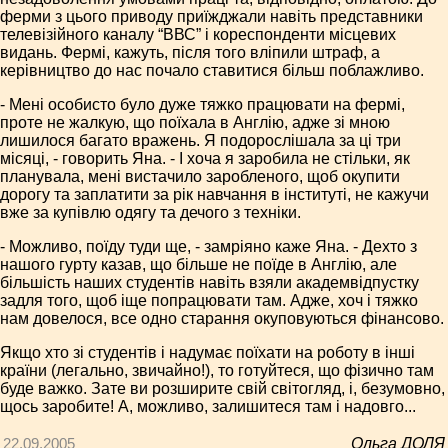
ферми з цього приводу приїжджали навіть представники
телевізійного каналу “ВВС” і кореспонденти місцевих
видань. Фермі, кажуть, після того вліпили штраф, а
керівництво до нас почало ставитися більш поблажливо.
- Мені особисто було дуже тяжко працювати на фермі,
проте не жалкую, що поїхала в Англію, адже зі мною
лишилося багато вражень. Я подорослішала за ці три
місяці, - говорить Яна. - І хоча я заробила не стільки, як
планувала, мені вистачило заробленого, щоб окупити
дорогу та заплатити за рік навчання в інституті, не кажучи
вже за купівлю одягу та дечого з техніки.
- Можливо, поїду туди ще, - замріяно каже Яна. - Дехто з
нашого гурту казав, що більше не поїде в Англію, але
більшість наших студентів навіть взяли академвідпустку
задля того, щоб іще попрацювати там. Адже, хоч і тяжко
нам довелося, все одно старання окуповуються фінансово.
Якщо хто зі студентів і надумає поїхати на роботу в інші
країни (легально, звичайно!), то готуйтеся, що фізично там
буде важко. Зате ви розширите свій світогляд, і, безумовно,
щось заробите! А, можливо, залишитеся там і надовго...
22.09.2005
Ольга ДОЛЯ