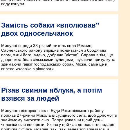
воду канули.
Замість собаки «вполював”
двох односельчанок
Минулої середи 38-річний житель села Ремчиці
Сарненського району вирішив поквитатися з бродячим
псом, який його, видно, добряче “дістав”. Справа в тім, що
дворняжка бігав сільськими вулицями, шукаючи притулку та
здіймаючи гавкіт господарських собак. Може, саме це й
вивело чоловіка з рівноваги.
Різав свиням яблука, а потім
взявся за людей
Минулого вівторка в село Буди Рокитнівського району
приїхав 27-річний Микола із сусіднього села, щоб допомогти
знайомому викосити сіно. Попрацювавши цілий день,
чоловіки сіли вечеряти. Якраз у цей час до оселі господаря
прибігла сусідка, мовляв, так і так, телевізор зламався, а