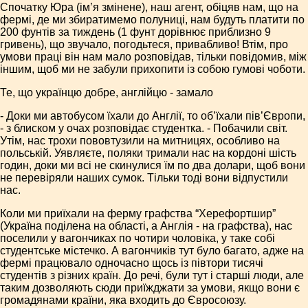
Спочатку Юра (ім’я змінене), наш агент, обіцяв нам, що на
фермі, де ми збиратимемо полуниці, нам будуть платити по
200 фунтів за тиждень (1 фунт дорівнює приблизно 9
гривень), що звучало, погодьтеся, привабливо! Втім, про
умови праці він нам мало розповідав, тільки повідомив, між
іншим, щоб ми не забули прихопити із собою гумові чоботи.
Те, що українцю добре, англійцю - замало
- Доки ми автобусом їхали до Англії, то об’їхали пів’Європи,
- з блиском у очах розповідає студентка. - Побачили світ.
Утім, нас трохи пововтузили на митницях, особливо на
польській. Уявляєте, поляки тримали нас на кордоні шість
годин, доки ми всі не скинулися їм по два долари, щоб вони
не перевіряли наших сумок. Тільки тоді вони відпустили
нас.
Коли ми приїхали на ферму графства “Херефортшир”
(Україна поділена на області, а Англія - на графства), нас
поселили у вагончиках по чотири чоловіка, у таке собі
студентське містечко. А вагончиків тут було багато, адже на
фермі працювало одночасно щось із півтори тисячі
студентів з різних країн. До речі, були тут і старші люди, але
таким дозволяють сюди приїжджати за умови, якщо вони є
громадянами країни, яка входить до Євросоюзу.