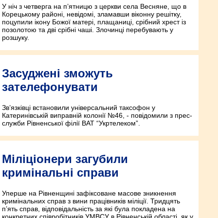
У ніч з четверга на п’ятницю з церкви села Весняне, що в
Корецькому районі, невідомі, зламавши віконну решітку,
поцупили ікону Божої матері, плащаниці, срібний хрест із
позолотою та дві срібні чаші. Злочинці перебувають у
розшуку.
Засуджені зможуть
зателефонувати
Зв’язківці встановили універсальний таксофон у
Катеринівській виправній колонії №46, - повідомили з прес-
служби Рівненської філії ВАТ “Укртелеком”.
Міліціонери загубили
кримінальні справи
Уперше на Рівненщині зафіксоване масове зникнення
кримінальних справ з вини працівників міліції. Тридцять
п’ять справ, відповідальність за які була покладена на
конкретних співробітників УМВСУ в Рівненській області, як у