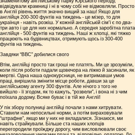
знаменитому англійському парку Юрського періоду,
відвідували крамниці і ні в чому собі не відмовляли. Просто
в Англії рівень життя значно вищий за наш! Якщо для
англійця 200-300 фунтів на тиждень - це мізер, то для
українця - навіть розкіш. У кожній англійській сім’ї є по два-
три авто і це для них нормально. А середня заробітна плата
англійця - 500 фунтів на тиждень. Наші ж хлопці, які тяжко
працюють на будівництвах, отримують щось із 300-400
фунтів на тиждень.
Завдяки “ВВС” добилися свого
Втім, англійці просто так гроші не платять. Ми це зрозуміли,
коли після роботи падали щовечора на ліжко й засинали, як
мертві. Одна наша однокурсниця, не витримавши умов
праці, вирішила змінити місце роботи, давши за це
англійському агенту 300 фунтів. Але нічого з того не
вийшло - її згодом, як то кажуть, “розвели”, і вона ні з чим
поїхала додому. Всяке буває і в тій же Англії!
У пік збору полуниці англійці почали з нами хитрувати.
Ставили нам непосильні норми, а потім вираховували
“штрафне”, якщо ми у них не вкладалися. Зізнаюся, ми
навіть страйкували. Більше ста наших хлопців
перегородили проїжджу дорогу, чим висловлювали своє
незадоволення умовами праці та, відповідно, оплатою. До