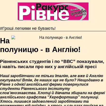
#Гроші легкими не бувають!
На
полуницю - в Англію!
Рівненських студентів і по “ВВС” показували,
і навіть писали про них у англійській пресі
Наші заробітчани не тільки Італію, але вже й Англію
окупували! Втім, де наших ще не було? Нещодавно в
Рівне з однієї англійської ферми повернулися
студенти Рівненського інституту
слов’янознавства. Хлопці й дівчата збирали на фермі
англійського графства “Херефортшир” полуниці.
Хтось лишився задоволений заробітками та
враженнями від поїздки, а хтось у сльозах приїхав на