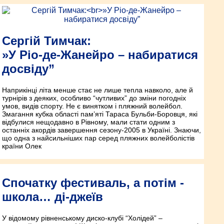
Сергій Тимчак:
»У Ріо-де-Жанейро – набиратися
досвіду”
Наприкінці літа менше стає не лише тепла навколо, але й
турнірів з деяких, особливо “чутливих” до зміни погодніх
умов, видів спорту. Не є винятком і пляжний волейбол.
Змагання кубка області пам’яті Тараса Бульби-Боровця, які
відбулися нещодавно в Рівному, мали стати одним з
останніх акордів завершення сезону-2005 в Україні. Знаючи,
що одна з найсильніших пар серед пляжних волейболістів
країни Олек
Спочатку фестиваль, а потім -
школа… ді-джеїв
У відомому рівненському диско-клубі “Холідей” –