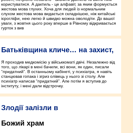
користуватися. А дактиль - це алфавіт, за яким формується
жестова мова глухих. Хоча для людей із нормальним
слухом жестова мова видається складнішою, ніж китайські
ієрогліфи, нею легко й швидко можна оволодіти. До вашої
уваги, з жовтня цього року вперше в Рівному відкривається
гурток з вив
Батьківщина кличе… на захист,
Я проходив медкомісію у військкоматі двічі. Незалежно від
того, що лікарі в мені бачили, всі вони, як один, писали
“придатний”. В останньому кабінеті, у психіатра, я навіть
станцював гопака і згриз олівець у нього зі столу. Але
психіатр написав “придатний”. Але потім я вступив до
інституту, і мені дали відстрочку.
Злодії залізли в
Божий храм