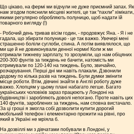
Що цікаво, на фермі ми відчули не дуже приємний запах. Як
нам згодом пояснили місцеві жителі, це так “пахли” хімікати,
якими регулярно обробляють полуницю, щоб надати їй
товарного вигляду (!)
- Робочий день тривав вісім годин, - продовжує Яна. - Я і не
гадала, що збирати полуницю - це так важко. Увечері мені
страшенно боліли суглоби, спина. А потім виявлялося, що
ми ще й не довиконували денної норми! Коли ж ми
отримали тижневу зарплату, то зрозуміли, що нам обіцяних
200-300 фунтів за тиждень не бачити, натомість ми
отримували по 120-140 на тиждень. Було, звичайно,
розчарування. Перші дні ми навіть плакали. Дзвонили
додому по кілька разів на тиждень. Були думки змінити
місце роботи. Втім, дівчині знайти в Англії роботу дуже
важко. Хлопцям у цьому плані набагато легше. Багато
українських чоловіків зараз працюють у Лондоні на
будівництві і заробляють доволі непогано. Проте навіть цих
140 фунтів, зароблених за тиждень, нам сповна вистачало.
За ці гроші я змогла собі дозволити купити дорогий
мобільний телефон і елементарно прожити на рівні, про
який в Україні не мріяла б.
На дозвіллі ми з дівчатами побували в Лондоні, у