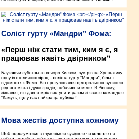
Соліст гурту «Мандри” Фома:
«Перш ніж стати тим, ким я є, я
працював навіть двірником”
Блукаючи суботнього вечора Києвом, зустрів на Хрещатику
одну із столичних зірок, - соліста гурту “Мандри”, більш
відомого як Фома. Він прогулювався центральною вулицею
рідного міста і дуже зрадів, побачивши мене. В Рівному,
зізнався, він давно мріє виступити разом зі своєю командою:
“Кажуть, що у вас найкраща публіка!”.
Мова жестів доступна кожному
Щоб порозумітися з глухонімою сусідкою чи колегою по
роботі, потрібно небагато - вивчити дактиль та вміти ним