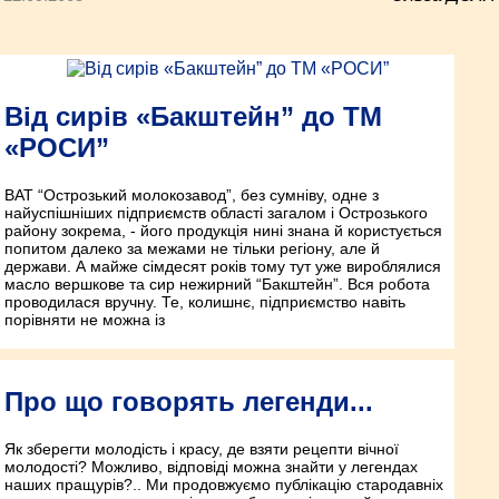
Від сирів «Бакштейн” до ТМ
«РОСИ”
ВАТ “Острозький молокозавод”, без сумніву, одне з
найуспішніших підприємств області загалом і Острозького
району зокрема, - його продукція нині знана й користується
попитом далеко за межами не тільки регіону, але й
держави. А майже сімдесят років тому тут уже вироблялися
масло вершкове та сир нежирний “Бакштейн”. Вся робота
проводилася вручну. Те, колишнє, підприємство навіть
порівняти не можна із
Про що говорять легенди...
Як зберегти молодість і красу, де взяти рецепти вічної
молодості? Можливо, відповіді можна знайти у легендах
наших пращурів?.. Ми продовжуємо публікацію стародавніх