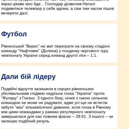
якраз цікаве кіно йде... Господар дозволив Наталі
подивитися телевізор у себе вдома, а сам тим часом пішов
вечеряти далі.
Футбол
Рівненський “Верес” не зміг переграти на своєму стадіоні
команду “Нафтовик” (Долина) у поєдинку чергового туру
чемпіонату України серед команд другої ліги – 1:1.
Дали бій лідеру
Подвійні відчуття залишила в серцях рівненських
уболівальників спідвею недільна гонка “України” проти
“Фулару” з Гнєзно. З одного боку, нічия з такою сильною
командою не може не радувати, адже усі ще не встигли
забути “жах” кількамісячної давнини, коли гонка в Рівному
між цими командами у рамках регулярного чемпіонату
завершилася для нас повним фіаско – 28:61. З іншого – чи
залишає подібний резуль