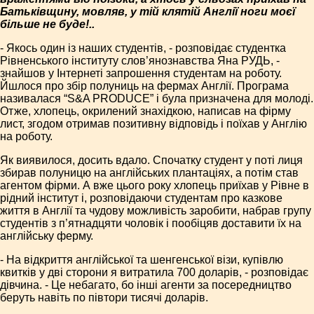
Батьківщину, мовляв, у тій клятій Англії ноги моєї
більше не буде!..
- Якось один із наших студентів, - розповідає студентка
Рівненського інституту слов’янознавства Яна РУДЬ, -
знайшов у Інтернеті запрошення студентам на роботу.
Йшлося про збір полуниць на фермах Англії. Програма
називалася “S&A PRODUCE” і була призначена для молоді.
Отже, хлопець, окрилений знахідкою, написав на фірму
лист, згодом отримав позитивну відповідь і поїхав у Англію
на роботу.
Як виявилося, досить вдало. Спочатку студент у поті лиця
збирав полуницю на англійських плантаціях, а потім став
агентом фірми. А вже цього року хлопець приїхав у Рівне в
рідний інститут і, розповідаючи студентам про казкове
життя в Англії та чудову можливість заробити, набрав групу
студентів з п’ятнадцяти чоловік і пообіцяв доставити їх на
англійську ферму.
- На відкриття англійської та шенгенської візи, купівлю
квитків у дві сторони я витратила 700 доларів, - розповідає
дівчина. - Це небагато, бо інші агенти за посередництво
беруть навіть по півтори тисячі доларів.