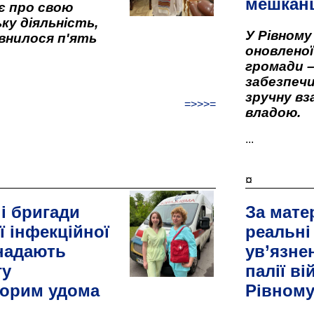
мешкан
є про свою
ку діяльність,
У Рівном
внилося п'ять
оновленої 
громади –
забезпеч
зручну вз
=>>>=
владою.
...
¤
і бригади
За мате
ї інфекційної
реальні
 надають
ув’язне
гу
палії ві
орим удома
Рівном