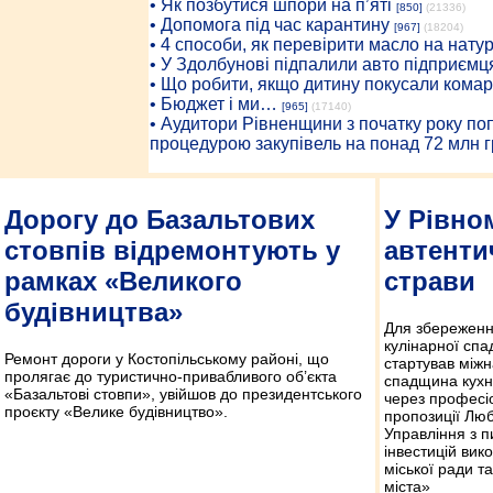
• Як позбутися шпори на п’яті
[850]
(21336)
• Допомога під час карантину
[967]
(18204)
• 4 способи, як перевірити масло на нату
• У Здолбунові підпалили авто підприємц
• Що робити, якщо дитину покусали комар
• Бюджет і ми…
[965]
(17140)
• Аудитори Рівненщини з початку року п
процедурою закупівель на понад 72 млн г
Дорогу до Базальтових
У Рівно
стовпів відремонтують у
автенти
рамках «Великого
страви
будівництва»
Для збереження
кулінарної спа
Ремонт дороги у Костопільському районі, що
стартував між
пролягає до туристично-привабливого об’єкта
спадщина кухні
«Базальтові стовпи», увійшов до президентського
через професіо
проєкту «Велике будівництво».
пропозиції Люб
Управління з п
інвестицій вик
міської ради т
міста»