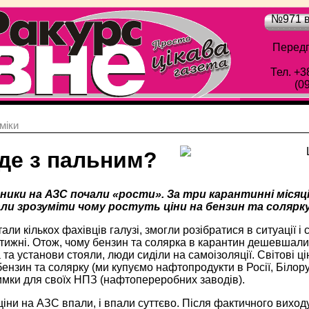
№971 в
Передп
Тел. +3
(0
мiки
де з пальним?
нники на АЗС почали «рости». За три карантинні місяц
ли зрозуміти чому ростуть ціни на бензин та солярку,
али кількох фахівців галузі, змогли розібратися в ситуації 
 тижні. Отож, чому бензин та солярка в карантин дешевшал
та установи стояли, люди сиділи на самоізоляції. Світові цін
ензин та солярку (ми купуємо нафтопродукти в Росії, Білору
имки для своїх НПЗ (нафтопереробних заводів).
іни на АЗС впали, і впали суттєво. Після фактичного виходу 