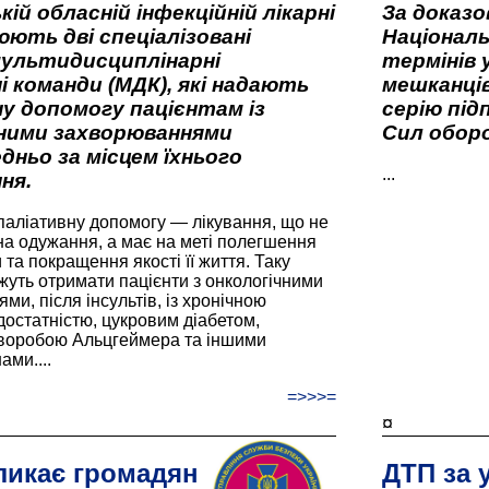
кій обласній інфекційній лікарні
За доказ
ють дві спеціалізовані
Національ
мультидисциплінарні
термінів 
і команди (МДК), які надають
мешканців
у допомогу пацієнтам із
серію під
вними захворюваннями
Сил оборо
дньо за місцем їхнього
...
ня.
паліативну допомогу — лікування, що не
а одужання, а має на меті полегшення
та покращення якості її життя. Таку
жуть отримати пацієнти з онкологічними
и, після інсультів, із хронічною
остатністю, цукровим діабетом,
хворобою Альцгеймера та іншими
ами....
=>>>=
¤
ликає громадян
ДТП за 