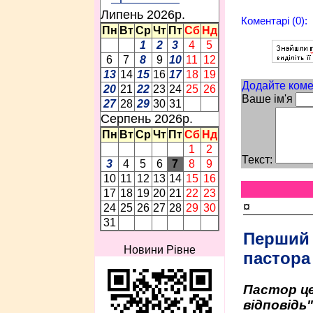
Липень 2026p.
Коментарі (0):
Пн
Вт
Ср
Чт
Пт
Сб
Нд
1
2
3
4
5
6
7
8
9
10
11
12
13
14
15
16
17
18
19
Додайте коме
20
21
22
23
24
25
26
Ваше ім'я
27
28
29
30
31
Серпень 2026p.
Пн
Вт
Ср
Чт
Пт
Сб
Нд
1
2
Текст:
3
4
5
6
7
8
9
10
11
12
13
14
15
16
17
18
19
20
21
22
23
¤
24
25
26
27
28
29
30
31
Перший
Новини Рівне
пастора
Пастор це
відповідь