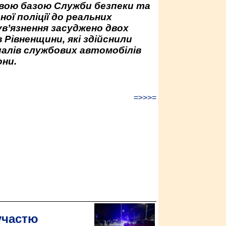
овою базою Служби безпеки та
ної поліції до реальних
ув’язнення засуджено двох
 Рівненщини, які здійснили
палів службових автомобілів
ни.
=>>>=
участю