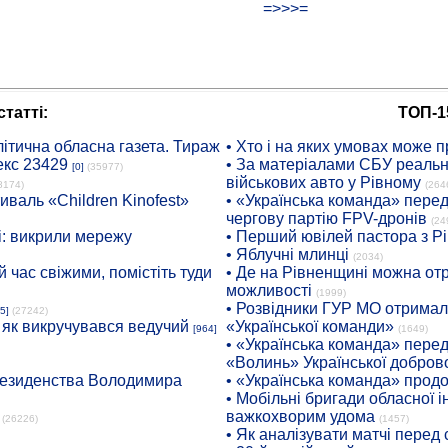
=>>>=
татті:
ТОП-1
ітична обласна газета. Тираж
• Хто і на яких умовах може п
екс 23429
• За матеріалами СБУ реальні
[0]
(35977)
військових авто у Рівному
8174)
(264
иваль «Children Kinofest»
• «Українська команда» пере
чергову партію FPV-дронів
(24
: викрили мережу
• Перший ювілей пастора з Р
• Яблучні млинці
(2034)
 час свіжими, помістіть туди
• Де на Рівненщині можна отр
можливості
(1999)
• Розвідники ГУР МО отримали
5]
(27242)
: як викручувався ведучий
«Української команди»
[964]
(1649)
• «Українська команда» пере
«Волинь» Української доброво
президенства Володимира
• «Українська команда» про
• Мобільні бригади обласної 
важкохворим удома
(26226)
(1457)
• Як аналізувати матчі перед