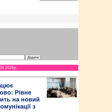
08.2026p.
ацює
ово: Рівне
ить на новий
омунікації з