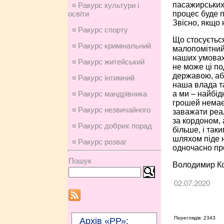
пасажирських 
¤ Ракурс культури і
процес буде п
освіти
Звісно, якщо 
¤ Ракурс спорту
Що стосується
¤ Ракурс кримінальний
малопомітний 
наших умовах 
¤ Ракурс житейський
не може ці по
державою, або
¤ Ракурс інтимний
наша влада та
а ми – найбід
¤ Ракурс мандрівника
грошей немає
¤ Ракурс незвичайного
заважати реа
за кордоном, 
¤ Ракурс добрих порад
більше, і так
шляхом піде н
¤ Ракурс розваг
одночасно про
Пошук
Володимир К
02.07.2020
Переглядів: 2343
Архів «РР»: