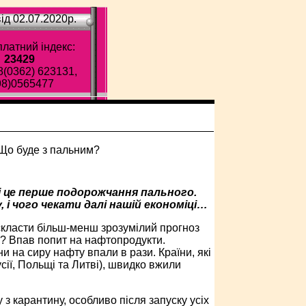
ід 02.07.2020p.
латний індекс:
23429
8(0362) 623131,
98)0565477
і це перше подорожчання пального.
 і чого чекати далі нашій економіці…
і скласти більш-менш зрозумілий прогноз
и? Впав попит на нафтопродукти.
и на сиру нафту впали в рази. Країни, які
сії, Польщі та Литві), швидко вжили
з карантину, особливо після запуску усіх