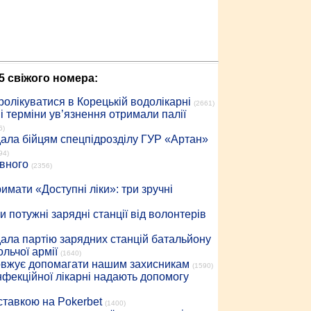
5 свіжого номера:
ролікуватися в Корецькій водолікарні
(2661)
 терміни ув’язнення отримали палії
6)
дала бійцям спецпідрозділу ГУР «Артан»
94)
івного
(2356)
имати «Доступні ліки»: три зручні
 потужні зарядні станції від волонтерів
дала партію зарядних станцій батальйону
льчої армії
(1640)
довжує допомагати нашим захисникам
(1590)
інфекційної лікарні надають допомогу
 ставкою на Pokerbet
(1400)