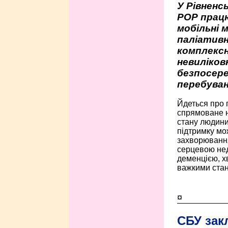
У Рівненсь
РОР працю
мобільні 
паліативн
комплексн
невиліко
безпосере
перебуван
Йдеться про 
спрямоване н
стану людини 
підтримку мо
захворюванням
серцевою нед
деменцією, 
важкими стан
¤
СБУ зак