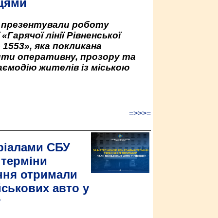
цями
у презентували роботу
«Гарячої лінії Рівненської
 1553», яка покликана
ити оперативну, прозору та
аємодію жителів із міською
=>>>=
ріалами СБУ
 терміни
ння отримали
йськових авто у
у