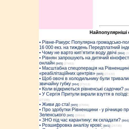
Найпопулярніші с
• Рiвне-Ракурс Популярна громадсько-пол
16 000 екз. на тиждень Передплатний інд
• Чому не варто кип’ятити воду двічі
[964]
(2
• Рівнян запрошують на дитячий кінофест
онлайн
[965]
(27462)
• Масштабна спецоперація на Рівненщині
«реабілітаційних центрів»
[965]
(27439)
• Щоб овочі в холодильнику були тривалий
звичайну губку
[964]
(27412)
• Коли відкриються рівненські садочки?
[96
• У Сергія Притули вкрали взуття в поїзді
(27198)
• Живи до ста!
[965]
(27004)
• Про здобутки Рівненщини - у річницю 
Зеленського
[965]
(26664)
• ЗНО під час карантину: як складати?
[964]
• Розшифровка аналізу крові:
[841]
(25735)