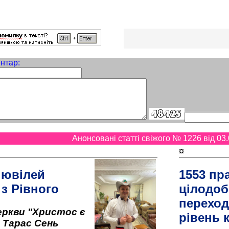
нтар:
Анонсовані статті свіжого № 1226 від 03.
¤
 ювілей
1553 пр
 з Рівного
цілодоб
переход
ркви "Христос є
рівень к
" Тарас Сень