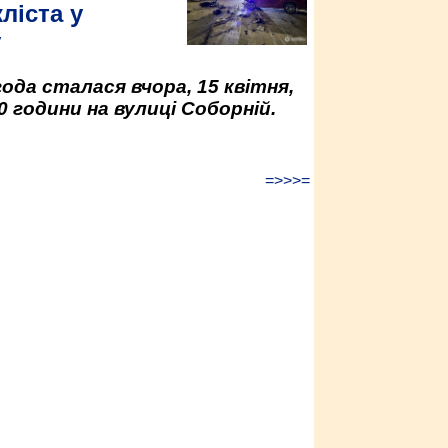
ліста у
у
да сталася вчора, 15 квітня,
0 години на вулиці Соборній.
=>>>=