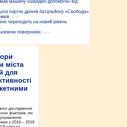
римав машину «швидкої допомоги» від
дала партію дронів батальйону «Свобода»
ямків
(1200)
вне переходить на новий рівень
)
 газовою поверхнею
(1142)
тори
м міста
й для
ктивності
жетними
кого дослідження
ною факторів, які
управлінню
ими у 2016 – 2018
019 року на