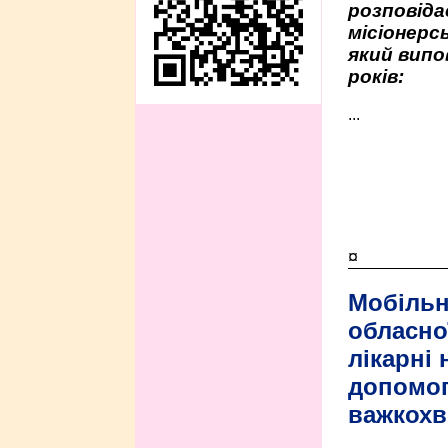
розповіда
місіонерсь
який випо
років:
...
¤
Мобільн
обласно
лікарні
допомо
важкохв