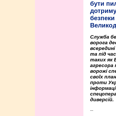
бути пи
дотриму
безпеки 
Велико
Служба бе
ворога де
всередині
та під час
таких як 
агресора 
ворожі сп
своїх пла
проти Укр
інформаці
спецопера
диверсій.
...