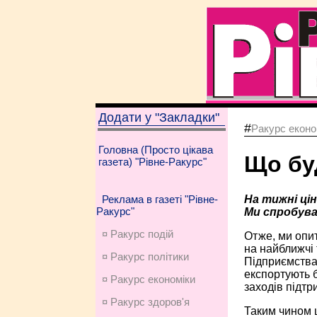
Додати у "Закладки"
#
Ракурс еконо
Головна (Просто цікава
Що бу
газета) "Рівне-Ракурс"
На тижні ці
Реклама в газеті "Рівне-
Ракурс"
Ми спробува
¤ Ракурс подій
Отже, ми опит
на найближчі
¤ Ракурс політики
Підприємства 
експортують б
¤ Ракурс економiки
заходів підтр
¤ Ракурс здоров'я
Таким чином ц