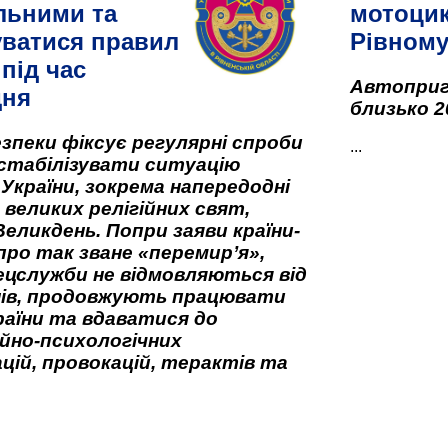
льними та
мотоцик
ватися правил
Рівном
під час
Автоприго
дня
близько 2
зпеки фіксує регулярні спроби
...
стабілізувати ситуацію
 України, зокрема напередодні
 великих релігійних свят,
Великдень. Попри заяви країни-
про так зване «перемир’я»,
ецслужби не відмовляються від
нів, продовжують працювати
аїни та вдаватися до
йно-психологічних
цій, провокацій, терактів та