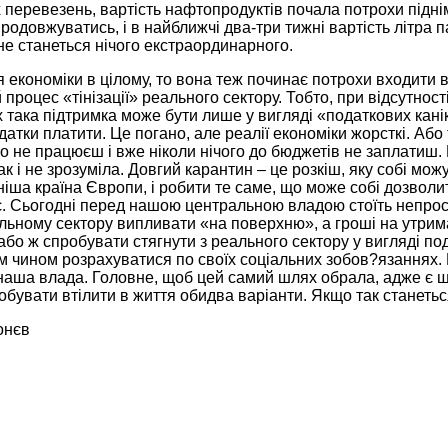
перевезень, вартість нафтопродуктів почала потрохи підні
родовжуватись, і в найближчі два-три тижні вартість літра 
не станеться нічого екстраординарного.
 економіки в цілому, то вона теж починає потрохи входити
процес «тінізації» реального сектору. Тобто, при відсутност
така підтримка може бути лише у вигляді «податкових канік
датки платити. Це погано, але реалії економіки жорсткі. Аб
 не працюєш і вже ніколи нічого до бюджетів не заплатиш. 
к і не зрозуміла. Довгий карантин – це розкіш, яку собі мо
ніша країна Європи, і робити те саме, що може собі дозволи
. Сьогодні перед нашою центральною владою стоїть непроста
льному сектору випливати «на поверхню», а гроші на утрим
або ж спробувати стягнути з реального сектору у вигляді под
им чином розрахуватися по своїх соціальних зобов?язаннях.
аша влада. Головне, щоб цей самий шлях обрала, адже є ще
бувати втілити в життя обидва варіанти. Якщо так станетьс
онєв