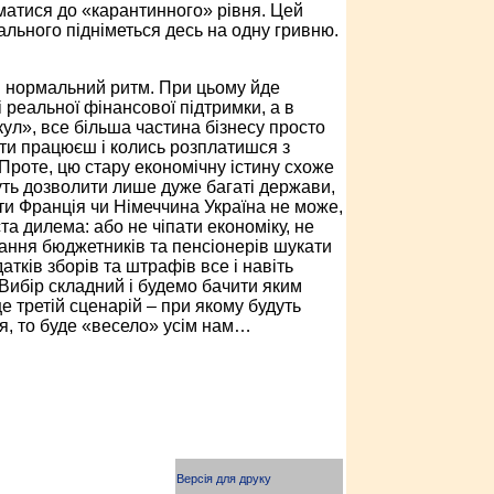
матися до «карантинного» рівня. Цей
пального підніметься десь на одну гривню.
 в нормальний ритм. При цьому йде
і реальної фінансової підтримки, а в
ул», все більша частина бізнесу просто
о ти працюєш і колись розплатишся з
Проте, цю стару економічну істину схоже
жуть дозволити лише дуже багаті держави,
ти Франція чи Німеччина Україна не може,
 дилема: або не чіпати економіку, не
ання бюджетників та пенсіонерів шукати
атків зборів та штрафів все і навіть
 Вибір складний і будемо бачити яким
 третій сценарій – при якому будуть
я, то буде «весело» усім нам…
Версія для друку