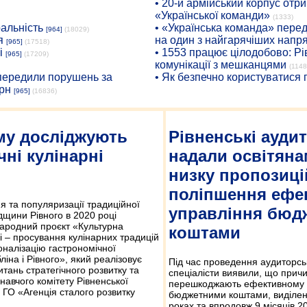
• 20-й армійський корпус от
«Української команди»
(1333)
ральність
• «Українська команда» пере
[964]
(18029)
я
на один з найгарячіших напр
[965]
(17518)
і
• 1553 працює цілодобово: Рі
[965]
(17209)
комунікації з мешканцями
(1148
опередили порушень за
• Як безпечно користуватися
рн
[965]
(16836)
му досліджують
Рівненські ауди
чні кулінарні
надали освітяна
низку пропозиці
поліпшення ефе
 та популяризації традиційної
управління бюд
дщини Рівного в 2020 році
народний проєкт «Культурна
коштами
 – просування кулінарних традицій
налізацію гастрономічної
ліна і Рівного», який реалізовує
Під час проведення аудиторсь
итань стратегічного розвитку та
спеціалісти виявили, що причи
онавчого комітету Рівненської
перешкоджають ефективному 
а ГО «Агенція сталого розвитку
бюджетними коштами, виділен
роках та впродовж 9 місяців 2