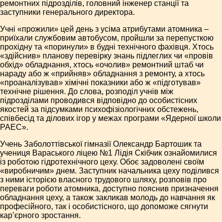
ремонтних підрозділів, головний інженер станції та
заступники генерального директора.
Учні «прожили» цей день з усіма атрибутами атомника –
приїхали службовим автобусом, пройшли за перепусткою
прохідну та «поринули» в будні технічного фахівця. Хтось
«здійснив» планову перевірку знань підлеглих чи «провів
обхід» обладнання, хтось «очолив» ремонтний штаб чи
нараду або ж «прийняв» обладнання з ремонту, а хтось
«проаналізував» хімічні показники або ж «підготував»
технічне рішення. До слова, розподіл учнів між
підрозділами проводився відповідно до особистісних
якостей за підсумками психофізіологічних обстежень,
співбесід та ділових ігор у межах програми «Ядерної школи
РАЕС».
Учень Заболоттівської гімназії Олександр Бартошик та
учениця Вараського ліцею №1 Лідія Скібчик ознайомилися
із роботою гідротехнічного цеху. Обоє задоволені своїм
«виробничим» днем. Заступник начальника цеху поділився
з ними історією власного трудового шляху, розповів про
переваги роботи атомника, доступно пояснив призначення
обладнання цеху, а також закликав молодь до навчання як
професійного, так і особистісного, що допоможе сягнути
кар’єрного зростання.