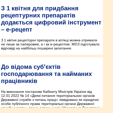
З 1 квітня для придбання
рецептурних препаратів
додається цифровий інструмент
– е-рецепт
З 1 квітня рецептурні препарати в аптеці можна отримати
не лише за паперовим, а і за е-рецептом. МОЗ підготувало
відповіді на найбільш поширені запитання.
До відома суб’єктів
господарювання та найманих
працівників
На виконання постанови Кабінету Міністрів України від
12.01.2022 № 14 «Деякі питання територіальних органів
Державної служби з питань праці» ліквідовано як юридичні
особи публічного права територіальні органи Державної
служби з питань праці, в тому числі і Управління Держпраці
у Рівненській області та утворене Західне міжрегіональне