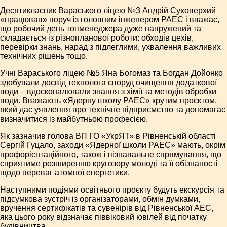
Десятикласник Вараського ліцею №3 Андрій Суховерхий
«працював» поруч із головним інженером РАЕС і вважає,
що робочий день топменеджера дуже напружений та
складається із різнопланової роботи: обходів цехів,
перевірки знань, нарад з підлеглими, ухвалення важливих
технічних рішень тощо.
Учні Вараського ліцею №5 Яна Богомаз та Богдан Дойонко
здобували досвід технолога споруд очищення додаткової
води – вдосконалювали знання з хімії та методів обробки
води. Вважають «Ядерну школу РАЕС» крутим проєктом,
який дає уявлення про технічне підприємство та допомагає
визначитися із майбутньою професією.
Як зазначив голова ВП ГО «УкрЯТ» в Рівненській області
Сергій Гуцало, заходи «Ядерної школи РАЕС» мають, окрім
профорієнтаційного, також і пізнавальне спрямування, що
сприятиме розширенню кругозору молоді та її обізнаності
щодо переваг атомної енергетики.
Наступними подіями освітнього проєкту будуть екскурсія та
підсумкова зустріч із організаторами, обмін думками,
вручення сертифікатів та сувенірів від Рівненської АЕС,
яка цього року відзначає піввіковий ювілей від початку
будівництва.