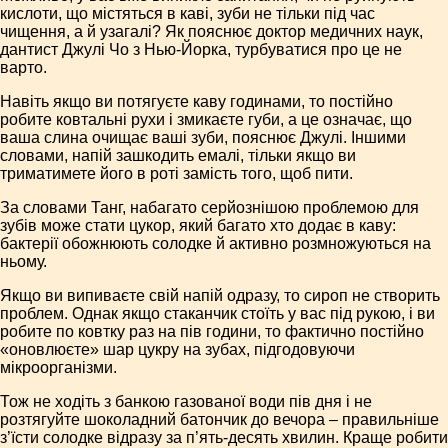
кислоти, що містяться в каві, зуби не тільки під час
чищення, а й узагалі? Як пояснює доктор медичних наук,
дантист Джулі Чо з Нью-Йорка, турбуватися про це не
варто.
Навіть якщо ви потягуєте каву годинами, то постійно
робите ковтальні рухи і змикаєте губи, а це означає, що
ваша слина очищає ваші зуби, пояснює Джулі. Іншими
словами, напій зашкодить емалі, тільки якщо ви
триматимете його в роті замість того, щоб пити.
За словами Танг, набагато серйознішою проблемою для
зубів може стати цукор, який багато хто додає в каву:
бактерії обожнюють солодке й активно розмножуються на
ньому.
Якщо ви випиваєте свій напій одразу, то сироп не створить
проблем. Однак якщо стаканчик стоїть у вас під рукою, і ви
робите по ковтку раз на пів години, то фактично постійно
«оновлюєте» шар цукру на зубах, підгодовуючи
мікроорганізми.
Тож не ходіть з банкою газованої води пів дня і не
розтягуйте шоколадний батончик до вечора – правильніше
з’їсти солодке відразу за п’ять-десять хвилин. Краще робити