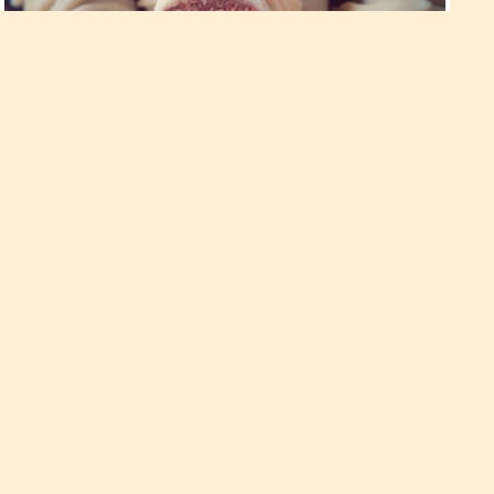
Шоколадна халва з солоним
арахісом
100 г солоного, смаженого арахісу (беремо найсмачніший,
який можна знайти); 120 г насіння соняшника; 75 г