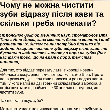
Чому не можна чистити
зуби відразу після кави та
скільки треба почекати?
Як пояснює доктор медичних наук, стоматолог Віра
Танг з Нью-Йорка, кава містить багато кислот, і щоб
розщепити їх, білкам слини потрібно близько пів
години. Якщо ви чистите зуби відразу після кави, то
буквально «вбиваєте» кислоту в пори на зубах (для
нас факт того, що на емалі є пори, теж став
новиною).
Для тих, хто віддає перевагу лате, є хороші новини:
«Молоко знижує рівень кислотності», – каже Віра. Проте
вона рекомендує після кави полоскати рот водою навіть
тим, у кого напій на дві третини складається з молока, а
потім почекати щонайменше 30 хвилин перед тим, як
чистити зуби.
Так що, кава псує зуби?
Можливо, у вас вже виникло запитання, чи не руйнують