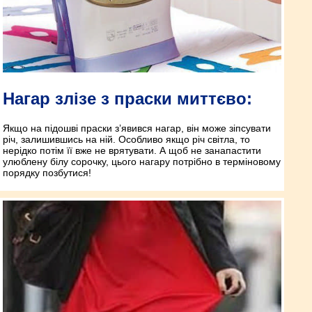
Нагар злізе з праски миттєво:
Якщо на підошві праски з’явився нагар, він може зіпсувати
річ, залишившись на ній. Особливо якщо річ світла, то
нерідко потім її вже не врятувати. А щоб не занапастити
улюблену білу сорочку, цього нагару потрібно в терміновому
порядку позбутися!