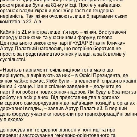
роком раніше була на 81-му місці. Проте у найвищих
органах влади України досі зберігається гендерна
нерівність. Так, жінки очолюють лише 5 парламентських
комітетів із 23. А в
Кабміні з 21 міністра лише п’ятеро – жінки. Виступаючи
перед учасниками та учасницями форуму, голова
Центрального виконкому партії «УДАР Віталія Кличка»
Артур Палатний наголосив, що потрібно боротися не
просто за представництво жінок у владі, а за їх вплив у
суспільстві.
«Навіть в парламенті очільниці комітетів мало що
вирішують, а вирішують за них – в Офісі Президента, де
жінок майже немає. Якби були – впевнений, справи в країні
йшли б краще. Наше спільне завдання – долучити до
партійної роботи нових жінок-лідерок. Які будуть братися за
роботу на всіх рівнях. Від представництва в органах
місцевого самоврядування до найвищих позицій в органах
державної влади», – заявив Артур Палатний. В перший
день форуму учасники говорили про трансформаційні зміни
у підходах
до просування гендерної рівності у політиці та про
переваги застосування гендерно-орієнтованого та