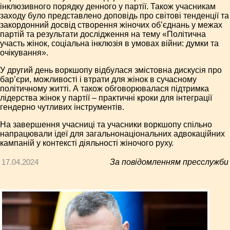
інклюзивного порядку денного у партії. Також учасникам
заходу було представлено доповідь про світові тенденції та
закордонний досвід створення жіночих об’єднань у межах
партій та результати дослідження на тему «Політична
участь жінок, соціальна інклюзія в умовах війни: думки та
очікування».
У другий день воркшопу відбулася змістовна дискусія про
бар’єри, можливості і втрати для жінок в сучасному
політичному житті. А також обговорювалася підтримка
лідерства жінок у партії – практичні кроки для інтеграції
гендерно чутливих інструментів.
На завершення учасниці та учасники воркшопу спільно
напрацювали ідеї для загальнонаціональних адвокаційних
кампаній у контексті діяльності жіночого руху.
17.04.2024
За повідомленням пресслужби