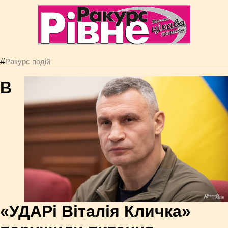
#
Ракурс подій
В
«УДАРі Віталія Кличка»