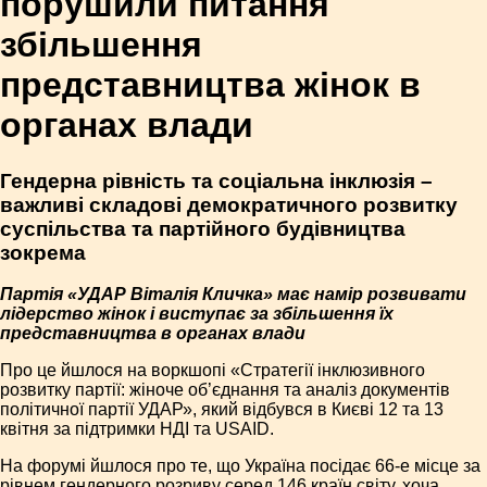
порушили питання
збільшення
представництва жінок в
органах влади
Гендерна рівність та соціальна інклюзія –
важливі складові демократичного розвитку
суспільства та партійного будівництва
зокрема
Партія «УДАР Віталія Кличка» має намір розвивати
лідерство жінок і виступає за збільшення їх
представництва в органах влади
Про це йшлося на воркшопі «Стратегії інклюзивного
розвитку партії: жіноче об’єднання та аналіз документів
політичної партії УДАР», який відбувся в Києві 12 та 13
квітня за підтримки НДІ та USAID.
На форумі йшлося про те, що Україна посідає 66-е місце за
рівнем гендерного розриву серед 146 країн світу, хоча