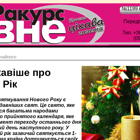
№1199 в
Передп
Тел. +3
(0
чайного
кавіше про
 Рік
вяткування Нового Року є
давніших свят. Це свято, яке
ся багатьма народами
до прийнятого календаря, яке
мент переходу останнього дня
ий день наступного року. У
й рік зазвичай святкується 1-
жна країна дотримується своїх