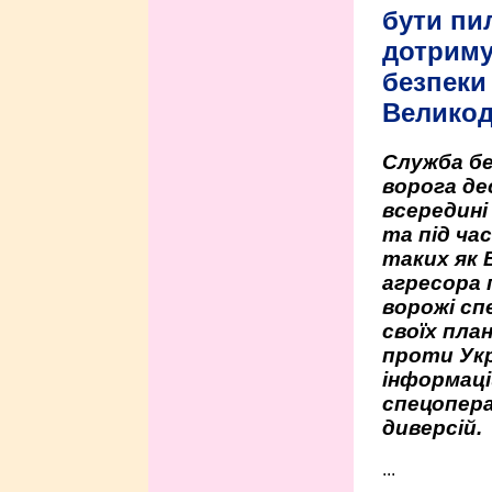
бути пи
дотриму
безпеки 
Велико
Служба бе
ворога де
всередині
та під час
таких як 
агресора 
ворожі сп
своїх пла
проти Укр
інформаці
спецопера
диверсій.
...