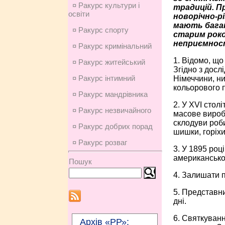
¤ Ракурс культури і
традицій. П
освіти
новорічно-рі
мають багат
¤ Ракурс спорту
старим роко
неприємност
¤ Ракурс кримінальний
1. Відомо, що
¤ Ракурс житейський
Згідно з досл
¤ Ракурс інтимний
Німеччини, ни
кольорового п
¤ Ракурс мандрівника
2. У XVI стол
¤ Ракурс незвичайного
масове виробн
склодуви робил
¤ Ракурс добрих порад
шишки, горіх
¤ Ракурс розваг
3. У 1895 ро
американськог
Пошук
4. Залишати п
5. Представни
дні.
6. Святкуванн
Архів «РР»: