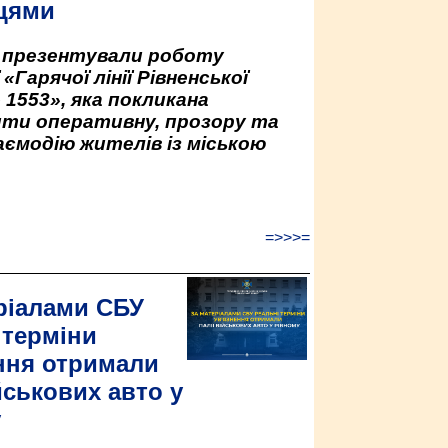
цями
у презентували роботу
«Гарячої лінії Рівненської
 1553», яка покликана
ити оперативну, прозору та
аємодію жителів із міською
=>>>=
ріалами СБУ
 терміни
ння отримали
йськових авто у
у