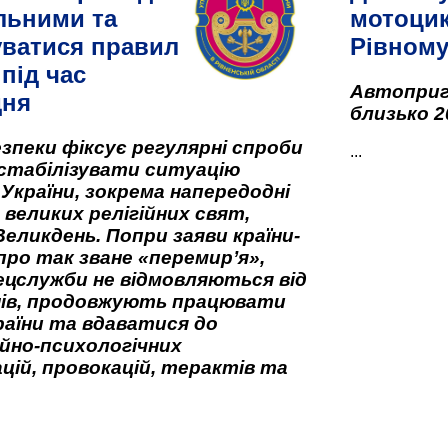
льними та
мотоцик
ватися правил
Рівном
під час
Автоприго
дня
близько 2
зпеки фіксує регулярні спроби
...
стабілізувати ситуацію
 України, зокрема напередодні
 великих релігійних свят,
Великдень. Попри заяви країни-
про так зване «перемир’я»,
ецслужби не відмовляються від
нів, продовжують працювати
аїни та вдаватися до
йно-психологічних
цій, провокацій, терактів та