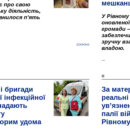
мешкан
є про свою
ку діяльність,
У Рівном
внилося п'ять
оновленої 
громади –
забезпеч
зручну вз
=>>>=
владою.
...
¤
і бригади
За мате
ї інфекційної
реальні
 надають
ув’язне
гу
палії ві
орим удома
Рівном