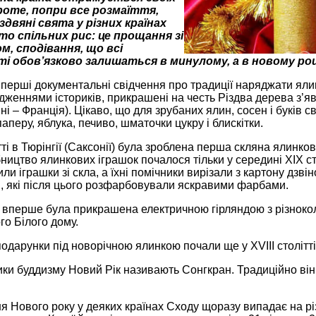
роте, попри все розмаїття,
здвяні свята у різних країнах
о спільних рис: це прощання зі
м, сподівання, що всі
і обов’язково залишаться в минулому, а в новому роц
 перші документальні свідчення про традиції наряджати ялин
ідженнями істориків, прикрашені на честь Різдва дерева з’яв
ні – Франція). Цікаво, що для зрубаних ялин, сосен і буків
аперу, яблука, печиво, шматочки цукру і блискітки.
ітті в Тюрінгії (Саксонії) була зроблена перша скляна ялин
ицтво ялинкових іграшок почалося тільки у середині XIX сто
и іграшки зі скла, а їхні помічники вирізали з картону дзвіноч
и, які після цього розфарбовували яскравими фарбами.
ці вперше була прикрашена електричною гірляндою з різнок
о Білого дому.
одарунки під новорічною ялинкою почали ще у XVIII столітті.
ки буддизму Новий Рік називають Сонгкран. Традиційно він ві
я Нового року у деяких країнах Сходу щоразу випадає на різн