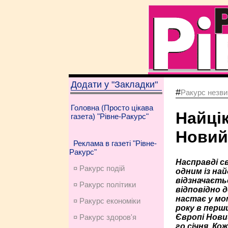
Додати у "Закладки"
#
Ракурс незви
Головна (Просто цікава
Найці
газета) "Рівне-Ракурс"
Новий
Реклама в газеті "Рівне-
Ракурс"
Насправді с
¤ Ракурс подій
одним із най
відзначаєть
¤ Ракурс політики
відповідно 
настає у мо
¤ Ракурс економiки
року в перш
Європі Нови
¤ Ракурс здоров'я
го січня. Ко