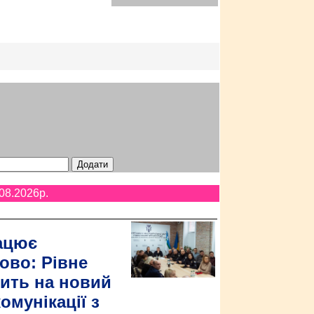
08.2026p.
ацює
ово: Рівне
ить на новий
омунікації з