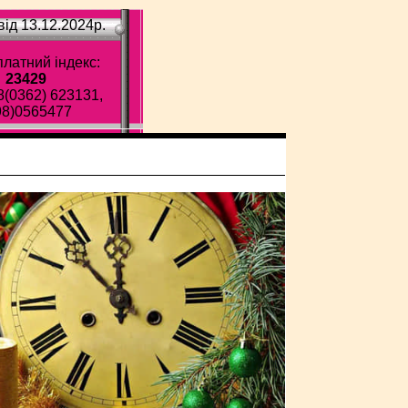
ід 13.12.2024p.
латний індекс:
23429
8(0362) 623131,
98)0565477