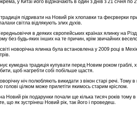
крема, у Китаї його відзначають в один з днів з 21 січня по 
 традиція підривати на Новий рік хлопавки та феєрверки при
спалахи світла відлякують злих духів.
ередньовіччя в деяких європейських країнах ялинку на Різдв
му без будь-яких інших на те причин, крім звичайних весел
світі новорічна ялинка була встановлена ​​у 2009 році в Мехі
трів.
існує кумедна традиція купувати перед Новим роком граблі, 
бити, щоб нагребти собі побільше щастя.
 новорічну ніч полюбляють викидати з вікон старі речі. Тому 
о голові цілком може прилетіти якимось старим кріслом.
на Новий рік подарунки почали ще кілька тисяч років тому в
те, що як зустрінеш Новий рік, так його і проведеш.