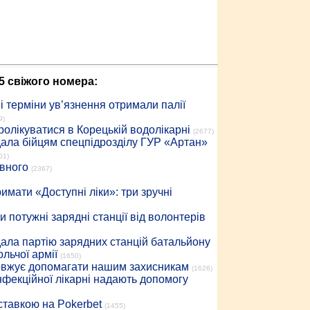
5 свіжого номера:
 терміни ув’язнення отримали палії
9)
ролікуватися в Корецькій водолікарні
(2677)
дала бійцям спецпідрозділу ГУР «Артан»
01)
івного
(2367)
имати «Доступні ліки»: три зручні
 потужні зарядні станції від волонтерів
дала партію зарядних станцій батальйону
льчої армії
(1650)
довжує допомагати нашим захисникам
(1626)
інфекційної лікарні надають допомогу
 ставкою на Pokerbet
(1455)