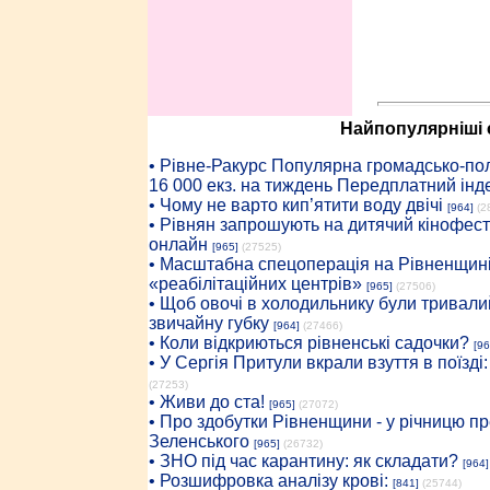
Найпопулярніші с
• Рiвне-Ракурс Популярна громадсько-пол
16 000 екз. на тиждень Передплатний інд
• Чому не варто кип’ятити воду двічі
[964]
(2
• Рівнян запрошують на дитячий кінофест
онлайн
[965]
(27525)
• Масштабна спецоперація на Рівненщині
«реабілітаційних центрів»
[965]
(27506)
• Щоб овочі в холодильнику були тривалий
звичайну губку
[964]
(27466)
• Коли відкриються рівненські садочки?
[96
• У Сергія Притули вкрали взуття в поїзді
(27253)
• Живи до ста!
[965]
(27072)
• Про здобутки Рівненщини - у річницю 
Зеленського
[965]
(26732)
• ЗНО під час карантину: як складати?
[964]
• Розшифровка аналізу крові:
[841]
(25744)