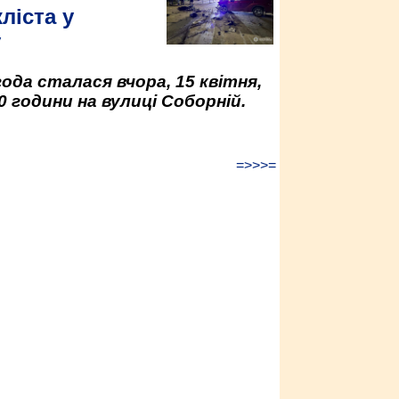
ліста у
у
да сталася вчора, 15 квітня,
0 години на вулиці Соборній.
=>>>=