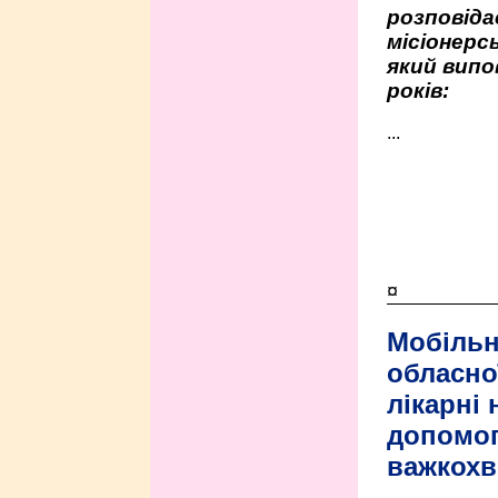
розповіда
місіонерсь
який випо
років:
...
¤
Мобільн
обласно
лікарні
допомо
важкохв