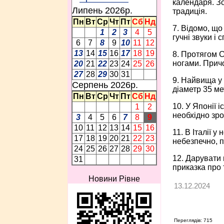
календаря. Зо
Липень 2026p.
традиція.
Пн
Вт
Ср
Чт
Пт
Сб
Нд
7. Відомо, що
1
2
3
4
5
гучні звуки і 
6
7
8
9
10
11
12
13
14
15
16
17
18
19
8. Протягом С
ногами. Причо
20
21
22
23
24
25
26
27
28
29
30
31
9. Найвища у 
Серпень 2026p.
діаметр 35 ме
Пн
Вт
Ср
Чт
Пт
Сб
Нд
10. У Японії 
1
2
необхідно зро
3
4
5
6
7
8
9
10
11
12
13
14
15
16
11. В Італії у
17
18
19
20
21
22
23
небезпечно, п
24
25
26
27
28
29
30
12. Дарувати 
31
приказка про 
Новини Рівне
13.12.2024
Переглядів: 715