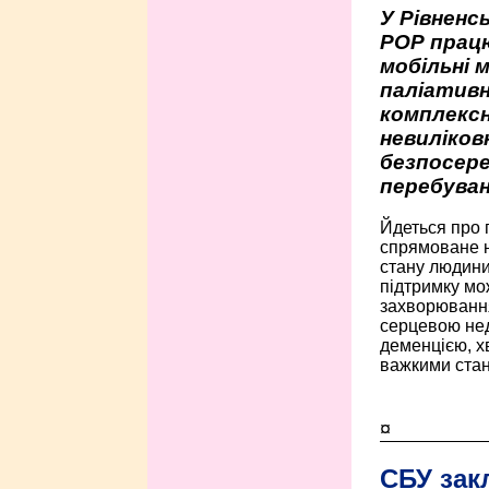
У Рівненсь
РОР працю
мобільні 
паліативн
комплексн
невиліко
безпосере
перебуван
Йдеться про 
спрямоване н
стану людини 
підтримку мо
захворюванням
серцевою нед
деменцією, 
важкими стан
¤
СБУ зак