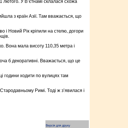
21 лютого. У В’єтнамі склалася схожа
йшла з країн Азії. Там вважається, що
о і Новий Рік кріпили на стелю, догори
ощів.
ко. Вона мала висоту 110,35 метра і
хоча б декоративні. Вважається, що це
в ці години ходити по вулицях там
 Стародавньому Римі. Тоді ж з’явилася і
Версія для друку