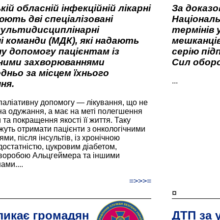
кій обласній інфекційній лікарні
За доказ
ють дві спеціалізовані
Національ
мультидисциплінарні
термінів 
і команди (МДК), які надають
мешканців
у допомогу пацієнтам із
серію під
вними захворюваннями
Сил оборо
дньо за місцем їхнього
...
ня.
паліативну допомогу — лікування, що не
а одужання, а має на меті полегшення
та покращення якості її життя. Таку
жуть отримати пацієнти з онкологічними
и, після інсультів, із хронічною
остатністю, цукровим діабетом,
хворобою Альцгеймера та іншими
ами....
=>>>=
¤
ликає громадян
ДТП за 