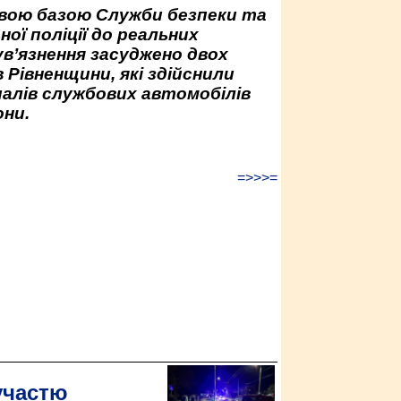
овою базою Служби безпеки та
ної поліції до реальних
ув’язнення засуджено двох
 Рівненщини, які здійснили
палів службових автомобілів
ни.
=>>>=
участю