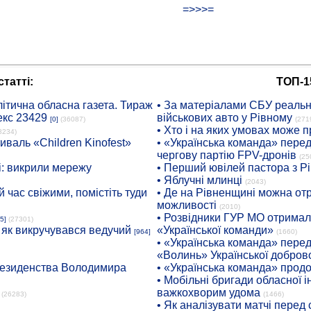
=>>>=
татті:
ТОП-1
ітична обласна газета. Тираж
• За матеріалами СБУ реальні
екс 23429
військових авто у Рівному
[0]
(36087)
(271
• Хто і на яких умовах може п
8234)
иваль «Children Kinofest»
• «Українська команда» пере
чергову партію FPV-дронів
(25
: викрили мережу
• Перший ювілей пастора з Р
• Яблучні млинці
(2043)
 час свіжими, помістіть туди
• Де на Рівненщині можна отр
можливості
(2010)
• Розвідники ГУР МО отримали
5]
(27301)
: як викручувався ведучий
«Української команди»
[964]
(1660)
• «Українська команда» пере
«Волинь» Української доброво
президенства Володимира
• «Українська команда» про
• Мобільні бригади обласної 
важкохворим удома
(26283)
(1466)
• Як аналізувати матчі перед