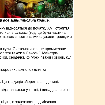
і все зміниться на краще.
ку відносяться до початку XVII століття.
илися в Ельзасі (тоді це була частина
 святковими прикрасами служили троянди з
кова куля. Систематизоване промислове
ліття також в Саксонії. Майстри-
ки, сердечка, фігурки птахів і звірів, кулі,
ольорових лампочок ялинка
 Ця традиція збереглася і донині.
дзначається у квітні, і випадає на різні
і дні, в залежності від місячного