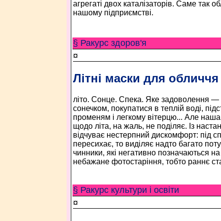
агрегаті двох каталізаторів. Саме так о
нашому підприємстві.
§ Ракурс здоров'я
¤
Літні маски для обличчя
літо. Сонце. Спека. Яке задоволення — 
сонечком, покупатися в теплій воді, під
променям і легкому вітерцю... Але наша
щодо літа, на жаль, не поділяє. Із наст
відчуває нестерпний дискомфорт: під с
пересихає, то виділяє надто багато поту 
чинники, які негативно позначаються на
небажане фотостаріння, тобто раннє ста
§ Ракурс культури і освіти
¤