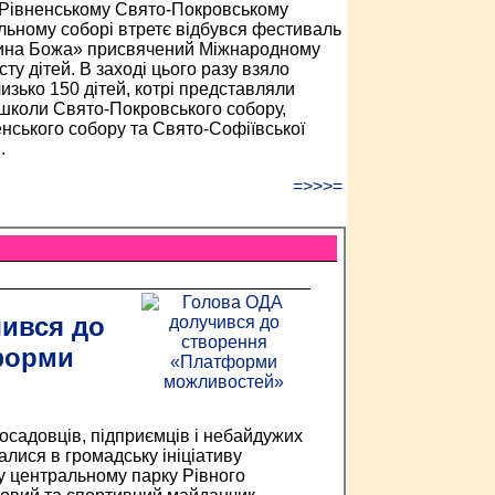
Рівненському Свято-Покровському
ьному соборі втретє відбувся фестиваль
ина Божа» присвячений Міжнародному
ту дітей. В заході цього разу взяло
лизько 150 дітей, котрі представляли
 школи Свято-Покровського собору,
нського собору та Свято-Софіївської
.
=>>>=
ився до
форми
осадовців, підприємців і небайдужих
алися в громадську ініціативу
 центральному парку Рівного