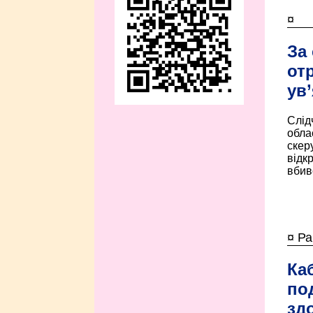
¤
За
от
ув
Слід
обла
скер
відк
вбив
¤ Ра
Ка
по
зд