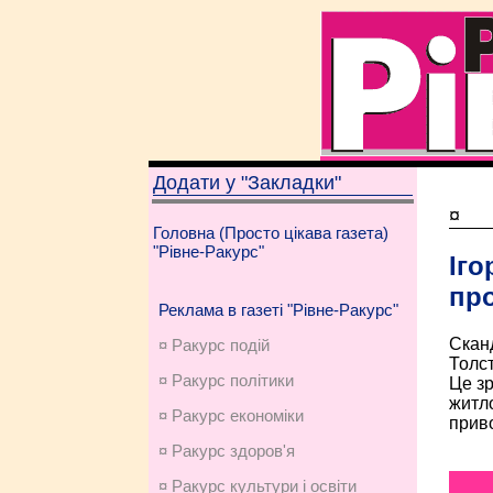
Додати у "Закладки"
¤
Головна (Просто цікава газета)
"Рівне-Ракурс"
Іго
про
Реклама в газеті "Рівне-Ракурс"
Сканд
¤ Ракурс подій
Толст
¤ Ракурс політики
Це зр
житло
¤ Ракурс економiки
приво
¤ Ракурс здоров'я
¤ Ракурс культури і освіти