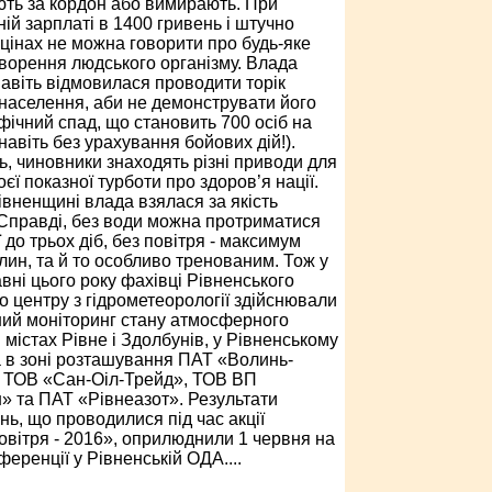
ть за кордон або вимирають. При
ній зарплаті в 1400 гривень і штучно
 цінах не можна говорити про будь-яке
ворення людського організму. Влада
навіть відмовилася проводити торік
населення, аби не демонструвати його
фічний спад, що становить 700 осіб на
навіть без урахування бойових дій!).
ь, чиновники знаходять різні приводи для
єї показної турботи про здоров’я нації.
Рівненщині влада взялася за якість
 Справді, без води можна протриматися
ї до трьох діб, без повітря - максимум
илин, та й то особливо тренованим. Тож у
авні цього року фахівці Рівненського
о центру з гідрометеорології здійснювали
ний моніторинг стану атмосферного
 містах Рівне і Здолбунів, у Рівненському
а в зоні розташування ПАТ «Волинь-
 ТОВ «Сан-Оіл-Трейд», ТОВ ВП
» та ПАТ «Рівнеазот». Результати
нь, що проводилися під час акції
овітря - 2016», оприлюднили 1 червня на
еренції у Рівненській ОДА....