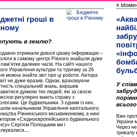
¤ Момен
джетні гроші в
«Аква
вному
найб
забр
опують в землю?
повіт
«інф
давно отримали доволі цікаву інформацію –
ологи в самому центрі Рівного знайшли дуже
бомб
і пам’ятки далеких часів. На сайті нашого
буль
кого Управління культури та туризму за 26
ня можна знайти звіт про ці роботи. Автора
звіт не дуже вразив. Однак, враховуючи
У спів
утність спеціальний знань, вирішив
забруд
кавитися думкою тих людей, які за своєю
порівн
есією регулярно мають справу з
ологами. Це будівельники. З одним із них,
всього
шнім начальником Управління капітального
вництва Рівненського міськвиконкому, а нині
Вже прот
ктором «Східноєвропейського будівельного
України 
нсу» Сергієм Полоцьким ми і
Через не
лкувалися....
тривалу 