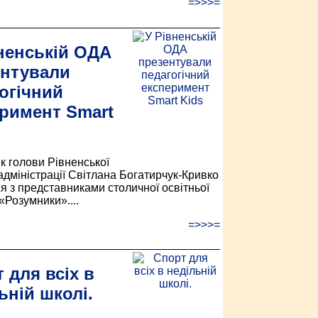
=>>>=
ненській ОДА
ентували
огічний
римент Smart
к голови Рівненської
дміністрації Світлана Богатирчук-Кривко
ся з представниками столичної освітньої
«Розумники»....
=>>>=
 для всіх в
ьній школі.