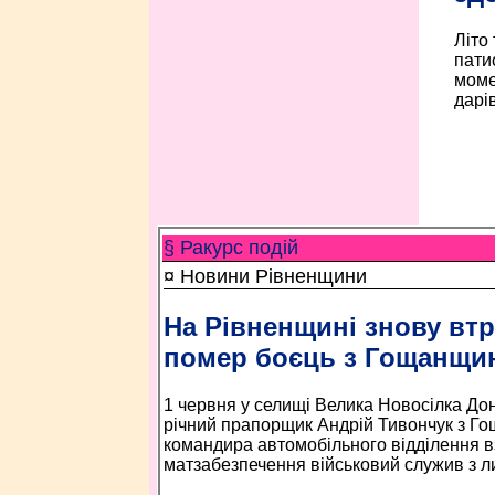
Літо
пати
моме
дарів
§ Ракурс подій
¤ Новини Рівненщини
На Рівненщині знову втр
помер боєць з Гощанщи
1 червня у селищі Велика Новосілка Дон
річний прапорщик Андрій Тивончук з Го
командира автомобільного відділення в
матзабезпечення військовий служив з л