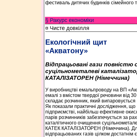
фестиваль дитячих будинків сімейного т
§ Ракурс економiки
¤ Чисте довкілля
Екологічний щит
«Акватону»
Відпрацьовані гази повністю
суцільнометалеві каталізато
КАТАЛІЗАТОРЕН (Німеччина)
У виробництві емальпроводу на ВП «­А
емалі з вмістом твердої речовини від 30
складає розчинник, який випаровується 
Як показали практичні дослідження, що
підприємстві, найбільш ефективне оки
парів розчинників забезпечується за ра
каталітичного очищення суцільнометале
КАТЕК КАТАЛІЗАТОРЕН (Німеччина). Дл
відпрацьованих газів цілком достатнім 