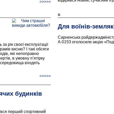
відкрився новий, сучасний іг
=>>>=
¤
Для воїнів-земляк
Сарненська райдержадміністр
А-0153 оголосили акцію «Под
 за рік своєї експлуатації
амів кисню? І такі обсяги
одів, які непоправно
ртів, в умовну п’ятірку
 середовища входять
=>>>=
ячих будинків
бувся перший спортивний