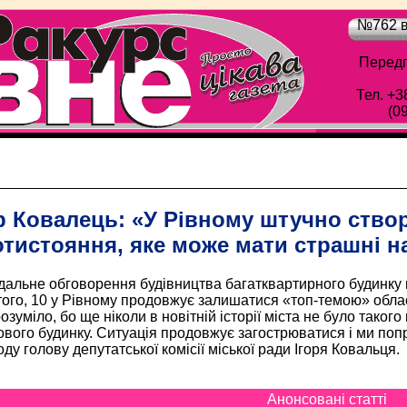
№762 в
Передп
Тел. +3
(0
Обласна газета "Рівне-Ракурс" - Просто цік
р Ковалець: «У Рівному штучно ств
тистояння, яке може мати страшні н
альне обговорення будівництва багатквартирного будинку 
ого, 10 у Рівному продовжує залишатися «топ-темою» облас
озуміло, бо ще ніколи в новітній історії міста не було тако
вого будинку. Ситуація продовжує загострюватися і ми поп
ду голову депутатської комісії міської ради Ігоря Ковальця.
Анонсовані статті