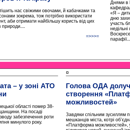
Днями в 
кафедрал
 тішить нас свіжими овочами, й кабачками та
«Я – дит
сонами зокрема, тож потрібно використати
дню захис
нт, аби отримати найбільшу користь від цих
участь б
 природи....
недільні
Воскресе
=>>>=
парафії...
¤
ата – у зоні АТО
Голова ОДА долуч
ни
створення «Плат
можливостей»
ецької області помер 38-
щанщини. На посаді
Завдяки спільним зусиллям п
зводу забезпечення роти
мешканців міста, котрі об’єдн
ипня минулого року.
«Платформа можливостей», у