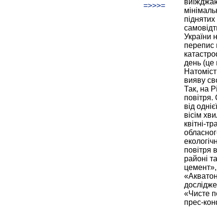
виїжджаю
=>>>=
мінімаль
піднятих
самовідт
України 
перепис 
катастро
день (це 
Натоміст
вияву сво
Так, на 
повітря.
від одніє
вісім хв
квітні-тр
обласног
екологіч
повітря в
районі т
цемент»,
«Акватон
дослідже
«Чисте п
прес-конф