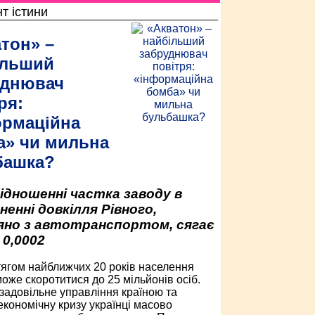
т істини
тон» –
ільший
уднювач
ря:
ормаційна
а» чи мильна
башка?
відношенні частка заводу в
ненні довкілля Рівного,
яно з автотранспортом, сягає
 0,0002
ягом найближчих 20 років населення
може скоротитися до 25 мільйонів осіб.
задовільне управління країною та
економічну кризу українці масово