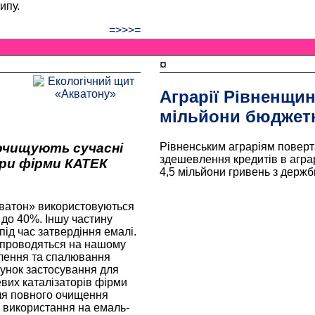
ипу.
=>>>=
¤
Аграрії Рівненщин
мільйони бюджетн
 очищують сучасні
Рівненським аграріям поверт
здешевлення кредитів в агр
ри фірми КАТЕК
4,5 мільйони гривень з держб
кватон» використовуються
 до 40%. Іншу частину
під час затвердіння емалі.
 проводяться на нашому
слення та спалювання
хунок застосування для
вих каталізаторів фірми
я повного очищення
є використання на емаль­