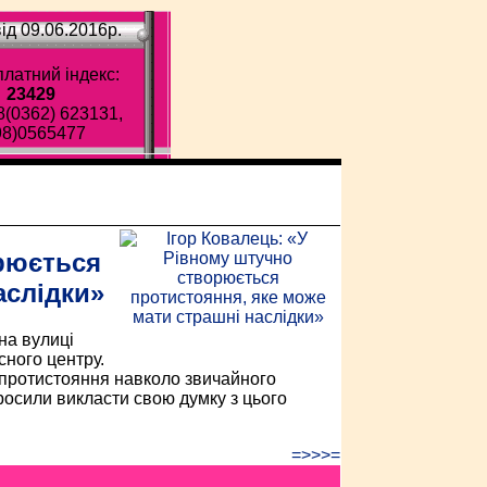
ід 09.06.2016p.
латний індекс:
23429
8(0362) 623131,
98)0565477
ава газета!
орюється
аслідки»
на вулиці
ного центру.
го протистояння навколо звичайного
росили викласти свою думку з цього
=>>>=