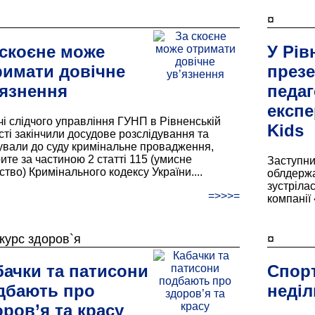
¤
 скоєне може
У Рів
римати довічне
през
’язнення
педаг
експе
чі слідчого управління ГУНП в Рівненській
Kids
сті закінчили досудове розслідування та
ували до суду кримінальне провадження,
рите за частиною 2 статті 115 (умисне
Заступни
ство) Кримінального кодексу України....
облдержа
зустріла
=>>>=
компанії 
курс здоров`я
¤
бачки та патисони
Спорт
дбають про
неділ
оров’я та красу