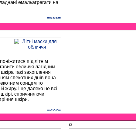
бладнані емаль­агрегати на
=>>>=
поніжитися під літнім
ставити обличчя лагідним
 шкіра такі захоплення
анням спекотних днів вона
пекотним сонцем то
й жиру. І це далеко не всі
 шкірі, спричиняючи
ріння шкіри.
=>>>=
¤