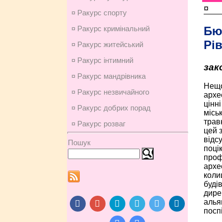
¤
¤ Ракурс спорту
Бю
¤ Ракурс кримінальний
Рі
¤ Ракурс житейський
¤ Ракурс інтимний
зак
¤ Ракурс мандрівника
Нещо
¤ Ракурс незвичайного
архе
цінн
¤ Ракурс добрих порад
місь
трав
¤ Ракурс розваг
цей 
відс
Пошук
поці
проф
архе
коли
буді
дире
алья
поспі