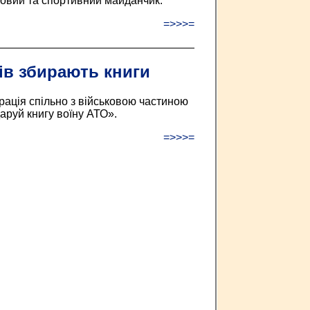
ровий та спортивний майданчик.
=>>>=
ів збирають книги
ація спільно з військовою частиною
аруй книгу воїну АТО».
=>>>=