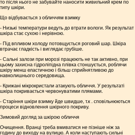
то після нього не забувайте наносити живильний крем по
типу шкіри.
Що відбувається з обличчям взимку
- Низькі температури ведуть до втрати вологи. Як результат
шкіра стає сухою і нерівною.
- Під впливом холоду потовщується роговий шар. Шкіра
втрачає гладкість і виглядає грубіше.
- Сальні залози при морозі працюють не так активно, при
цьому захисна гідроліпідна плівка стоншується, роблячи
шкіру менш еластичною і більш сприйнятливою до
навколишнього середовища.
- Крижані мікрокристали атакують обличчя. У результаті
шкіра покривається червонуватими плямами.
- Старіння шкіри взимку йде швидше, т.к . сповільнюються
процеси відновлення шкірного покриву.
Зимовий догляд за шкірою обличчя
Очищення. Вранці треба вмиватися не пізніше ніж за
годину до виходу на вулицю. А коли наступають сильні