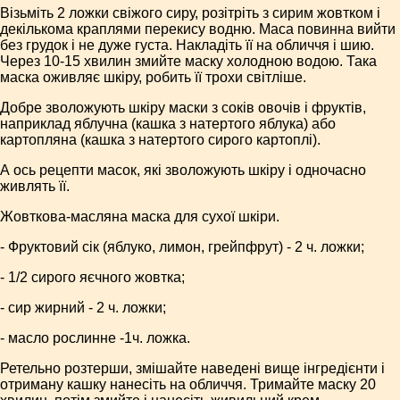
Візьміть 2 ложки свіжого сиру, розітріть з сирим жовтком і
декількома краплями перекису водню. Маса повинна вийти
без грудок і не дуже густа. Накладіть її на обличчя і шию.
Через 10-15 хвилин змийте маску холодною водою. Така
маска оживляє шкіру, робить її трохи світліше.
Добре зволожують шкіру маски з соків овочів і фруктів,
наприклад яблучна (кашка з натертого яблука) або
картопляна (кашка з натертого сирого картоплі).
А ось рецепти масок, які зволожують шкіру і одночасно
живлять її.
Жовткова-масляна маска для сухої шкіри.
- Фруктовий сік (яблуко, лимон, грейпфрут) - 2 ч. ложки;
- 1/2 сирого яєчного жовтка;
- сир жирний - 2 ч. ложки;
- масло рослинне -1ч. ложка.
Ретельно розтерши, змішайте наведені вище інгредієнти і
отриману кашку нанесіть на обличчя. Тримайте маску 20