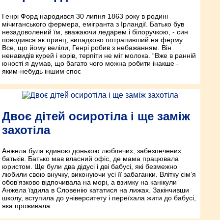
Генрі Форд народився 30 липня 1863 року в родині
мічиганського фермера, емігранта з Ірландії. Батько був
незадоволений їм, вважаючи ледарем і білоручкою, - син
поводився як принц, випадково потрапивший на ферму.
Все, що йому веліли, Генрі робив з небажанням. Він
ненавидів курей і корів, терпіти не міг молока. “Вже в ранній
юності я думав, що багато чого можна робити інакше -
яким-небудь іншим спос
Двоє дітей осиротіла і ще заміж
захотіла
Анжела була єдиною донькою люблячих, забезпечених
батьків. Батько мав власний офіс, де мама працювала
юристом. Ще були два дідусі і дві бабусі, які безмежно
любили свою внучку, виконуючи усі її забаганки. Влітку сім’я
обов’язково відпочивала на морі, а взимку на канікули
Анжела їздила в Словенію кататися на лижах. Закінчивши
школу, вступила до університету і переїхала жити до бабусі,
яка проживала