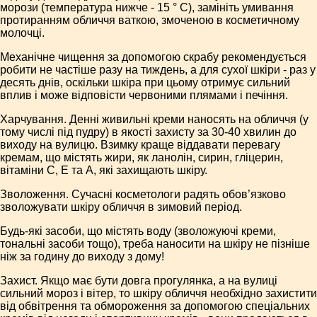
морози (температура нижче - 15 ° С), замініть умивання
протиранням обличчя ваткою, змоченою в косметичному
молочці.
Механічне чищення за допомогою скрабу рекомендується
робити не частіше разу на тиждень, а для сухої шкіри - раз у
десять днів, оскільки шкіра при цьому отримує сильний
вплив і може відповісти червоними плямами і печіння.
Харчування. Денні живильні креми наносять на обличчя (у
тому числі під пудру) в якості захисту за 30-40 хвилин до
виходу на вулицю. Взимку краще віддавати перевагу
кремам, що містять жири, як ланолін, сирин, гліцерин,
вітаміни С, Е та А, які захищають шкіру.
Зволоження. Сучасні косметологи радять обов’язково
зволожувати шкіру обличчя в зимовий період.
Будь-які засоби, що містять воду (зволожуючі креми,
тональні засоби тощо), треба наносити на шкіру не пізніше
ніж за годину до виходу з дому!
Захист. Якщо має бути довга прогулянка, а на вулиці
сильний мороз і вітер, то шкіру обличчя необхідно захистити
від обвітрення та обмороження за допомогою спеціальних