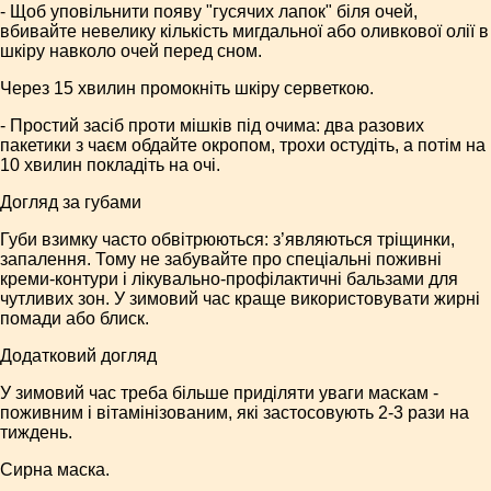
- Щоб уповільнити появу "гусячих лапок" біля очей,
вбивайте невелику кількість мигдальної або оливкової олії в
шкіру навколо очей перед сном.
Через 15 хвилин промокніть шкіру серветкою.
- Простий засіб проти мішків під очима: два разових
пакетики з чаєм обдайте окропом, трохи остудіть, а потім на
10 хвилин покладіть на очі.
Догляд за губами
Губи взимку часто обвітрюються: з’являються тріщинки,
запалення. Тому не забувайте про спеціальні поживні
креми-контури і лікувально-профілактичні бальзами для
чутливих зон. У зимовий час краще використовувати жирні
помади або блиск.
Додатковий догляд
У зимовий час треба більше приділяти уваги маскам -
поживним і вітамінізованим, які застосовують 2-3 рази на
тиждень.
Сирна маска.