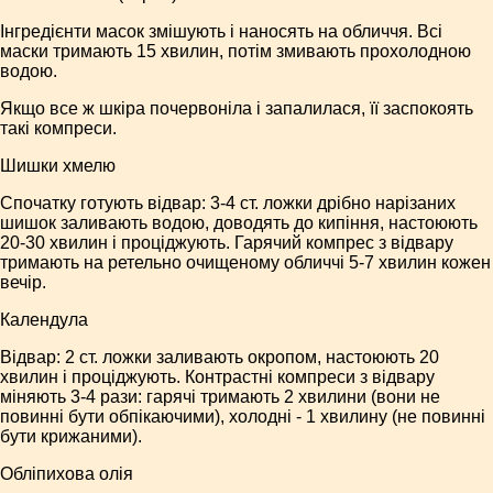
Інгредієнти масок змішують і наносять на обличчя. Всі
маски тримають 15 хвилин, потім змивають прохолодною
водою.
Якщо все ж шкіра почервоніла і запалилася, її заспокоять
такі компреси.
Шишки хмелю
Спочатку готують відвар: 3-4 ст. ложки дрібно нарізаних
шишок заливають водою, доводять до кипіння, настоюють
20-30 хвилин і проціджують. Гарячий компрес з відвару
тримають на ретельно очищеному обличчі 5-7 хвилин кожен
вечір.
Календула
Відвар: 2 ст. ложки заливають окропом, настоюють 20
хвилин і проціджують. Контрастні компреси з відвару
міняють 3-4 рази: гарячі тримають 2 хвилини (вони не
повинні бути обпікаючими), холодні - 1 хвилину (не повинні
бути крижаними).
Обліпихова олія