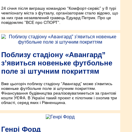
24 січня після виграшу командою “Комфорт-сервіс” у 8 турі
чемпіонату міста з футзалу, організаторам стало відомо, що
за них грав незаявлений гравець Едуард Петрик. Про це
повідомляє ”ВСЕ про СПОРТ”.
Поблизу стадіону «Авангард”
з’явиться новеньке футбольне
поле зі штучним покриттям
Вже цьогоріч поблизу стадіону “Авангард” може з’явитись
новеньке футбольне поле зі штучним покриттям.
Фінансування будівництва реалізовуватиметься за грантові
кошти УЄФА. В Україні такий проект є пілотним і охопив три
області, серед яких і Рівненщина.
Генрі Форд