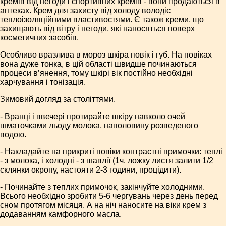
кремів від негоди і спортивних кремів - вони продаються в
аптеках. Крем для захисту від холоду володіє
теплоізоляційними властивостями. Є також креми, що
захищають від вітру і негоди, які наносяться поверх
косметичних засобів.
Особливо вразлива в мороз шкіра повік і губ. На повіках
вона дуже тонка, в цій області швидше починаються
процеси в’янення, тому шкірі вік постійно необхідні
харчування і тонізація.
Зимовий догляд за століттями.
- Вранці і ввечері протирайте шкіру навколо очей
шматочками льоду молока, наполовину розведеного
водою.
- Накладайте на прикриті повіки контрастні примочки: теплі
- з молока, і холодні - з шавлії (1ч. ложку листя залити 1/2
склянки окропу, настояти 2-3 години, процідити).
- Починайте з теплих примочок, закінчуйте холодними.
Всього необхідно зробити 5-6 чергувань через день перед
сном протягом місяця. А на ніч наносите на віки крем з
додаванням камфорного масла.