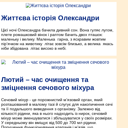
Життєва історія Олександри
Цієї ночі Олександра бачила дивний сон. Вона гуляє лугом,
плете ромашковий вінок і раптом бачить двох пташок:
маленьку і велику. Маленька гарна, з яскравим жовтим
пір’ячком на животику літає зовсім близько, а велика якась
ніби збідована літає високо в небі.
Лютий – час очищення та
зміцнення сечового міхура
Сечовий міхур - це порожнистий м’язовий орган, який
розташований в малому тазі й слугує для накопичення сечі
та її подальшого виведення з організму. Залежно від
кількості рідини, яка в нього надходить із нирок, сечовий
міхур може зменшуватися і збільшуватися у своїх розмірах.
У середньому він вміщує від 500 до 700 мл рідини.
Порушення функціонування клапанів і м’язів, що