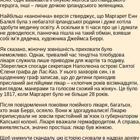
герцога, інші – лише дочкою ірландського зеленщика.
Найбільш «канонічна» версія стверджує, що Маргарет Енн
Балклі була з небагатої ірландської родини і дуже хотіла
здобути медичну освіту. А оскільки в ті часи про це і думати
не доводилося, панночка пішла на такий обман, взявши
собі ім’я дядечка, художника Джеймса Беррі.
Як сказано, жіночну зовнішність приховати було
неможливо. Однак, тривалий час тендітна тілобудова
лікаря служила лише приводом для жартів та подиву.
Збереглися спогади секретаря Наполеона острові Святої
Єлени графа де Лас-Каз. У нього захворів син, і в
щоденнику граф записав, що до дитини приходив
присланий англійцями лікар – «хлопчик років вісімнадцяти,
виглядом, манерами та голосом схожий на жінку». Це було
у 1817, коли Маргарет було не більше 28 років.
Після повідомлення покоївки покійного лікаря, багатьох,
хто знав Беррі, осяяло. Вони ж здогадувалися! Лікарю
приписували не зовсім пристойний зв’язок із губернатором
Капської колонії. Лікаря вважали гермафродитом. А справа,
виявляється, значно простіша: лікар був жінкою.
Щоб уникнути скандалу, цю історію сховали в надрах архіву