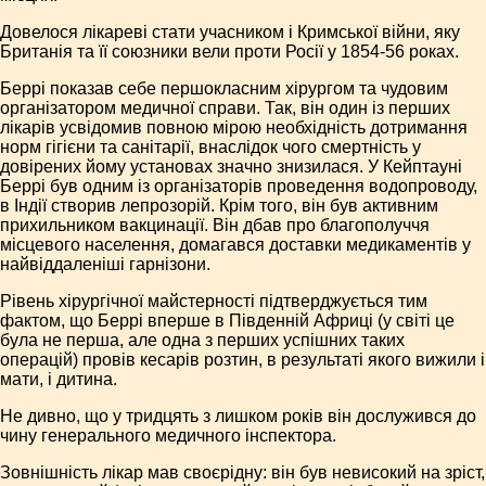
Довелося лікареві стати учасником і Кримської війни, яку
Британія та її союзники вели проти Росії у 1854-56 роках.
Беррі показав себе першокласним хірургом та чудовим
організатором медичної справи. Так, він один із перших
лікарів усвідомив повною мірою необхідність дотримання
норм гігієни та санітарії, внаслідок чого смертність у
довірених йому установах значно знизилася. У Кейптауні
Беррі був одним із організаторів проведення водопроводу,
в Індії створив лепрозорій. Крім того, він був активним
прихильником вакцинації. Він дбав про благополуччя
місцевого населення, домагався доставки медикаментів у
найвіддаленіші гарнізони.
Рівень хірургічної майстерності підтверджується тим
фактом, що Беррі вперше в Південній Африці (у світі це
була не перша, але одна з перших успішних таких
операцій) провів кесарів розтин, в результаті якого вижили і
мати, і дитина.
Не дивно, що у тридцять з лишком років він дослужився до
чину генерального медичного інспектора.
Зовнішність лікар мав своєрідну: він був невисокий на зріст,