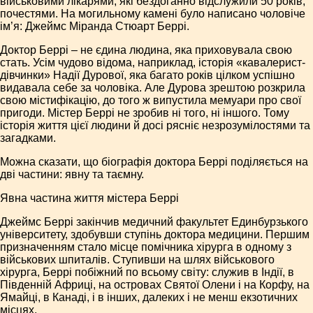
військовими лікарями, які бездоганно відслужили 50 років,
почестями. На могильному камені було написано чоловіче
ім’я: Джеймс Міранда Стюарт Беррі.
Доктор Беррі – не єдина людина, яка приховувала свою
стать. Усім чудово відома, наприклад, історія «кавалерист-
дівчинки» Надії Дурової, яка багато років цілком успішно
видавала себе за чоловіка. Але Дурова зрештою розкрила
свою містифікацію, до того ж випустила мемуари про свої
пригоди. Містер Беррі не зробив ні того, ні іншого. Тому
історія життя цієї людини й досі рясніє незрозумілостями та
загадками.
Можна сказати, що біографія доктора Беррі поділяється на
дві частини: явну та таємну.
Явна частина життя містера Беррі
Джеймс Беррі закінчив медичний факультет Единбурзького
університету, здобувши ступінь доктора медицини. Першим
призначенням стало місце помічника хірурга в одному з
військових шпиталів. Ступивши на шлях військового
хірурга, Беррі побіжний по всьому світу: служив в Індії, в
Південній Африці, на островах Святої Олени і на Корфу, на
Ямайці, в Канаді, і в інших, далеких і не менш екзотичних
місцях.