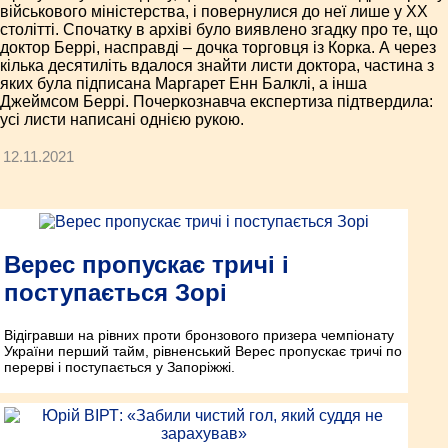
військового міністерства, і повернулися до неї лише у XX
столітті. Спочатку в архіві було виявлено згадку про те, що
доктор Беррі, насправді – дочка торговця із Корка. А через
кілька десятиліть вдалося знайти листи доктора, частина з
яких була підписана Маргарет Енн Балклі, а інша
Джеймсом Беррі. Почеркознавча експертиза підтвердила:
усі листи написані однією рукою.
12.11.2021
Верес пропускає тричі і
поступається Зорі
Відігравши на рівних проти бронзового призера чемпіонату
України перший тайм, рівненський Верес пропускає тричі по
перерві і поступається у Запоріжжі.