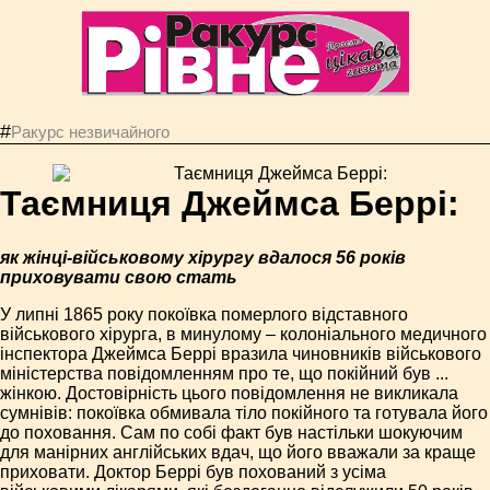
#
Ракурс незвичайного
Таємниця Джеймса Беррі:
як жінці-військовому хірургу вдалося 56 років
приховувати свою стать
У липні 1865 року покоївка померлого відставного
військового хірурга, в минулому – колоніального медичного
інспектора Джеймса Беррі вразила чиновників військового
міністерства повідомленням про те, що покійний був ...
жінкою. Достовірність цього повідомлення не викликала
сумнівів: покоївка обмивала тіло покійного та готувала його
до поховання. Сам по собі факт був настільки шокуючим
для манірних англійських вдач, що його вважали за краще
приховати. Доктор Беррі був похований з усіма