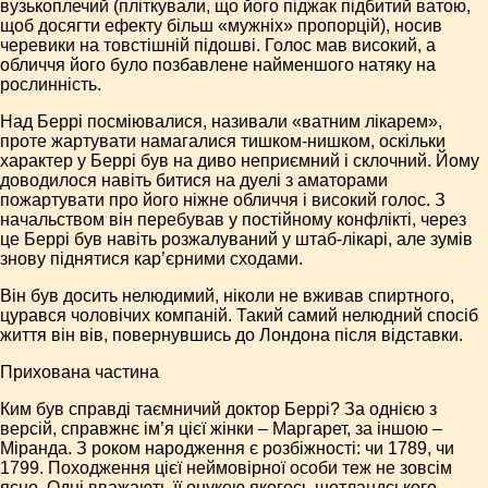
вузькоплечий (пліткували, що його піджак підбитий ватою,
щоб досягти ефекту більш «мужніх» пропорцій), носив
черевики на товстішній підошві. Голос мав високий, а
обличчя його було позбавлене найменшого натяку на
рослинність.
Над Беррі посміювалися, називали «ватним лікарем»,
проте жартувати намагалися тишком-нишком, оскільки
характер у Беррі був на диво неприємний і склочний. Йому
доводилося навіть битися на дуелі з аматорами
пожартувати про його ніжне обличчя і високий голос. З
начальством він перебував у постійному конфлікті, через
це Беррі був навіть розжалуваний у штаб-лікарі, але зумів
знову піднятися кар’єрними сходами.
Він був досить нелюдимий, ніколи не вживав спиртного,
цурався чоловічих компаній. Такий самий нелюдний спосіб
життя він вів, повернувшись до Лондона після відставки.
Прихована частина
Ким був справді таємничий доктор Беррі? За однією з
версій, справжнє ім’я цієї жінки – Маргарет, за іншою –
Міранда. З роком народження є розбіжності: чи 1789, чи
1799. Походження цієї неймовірної особи теж не зовсім
ясно. Одні вважають її онукою якогось шотландського