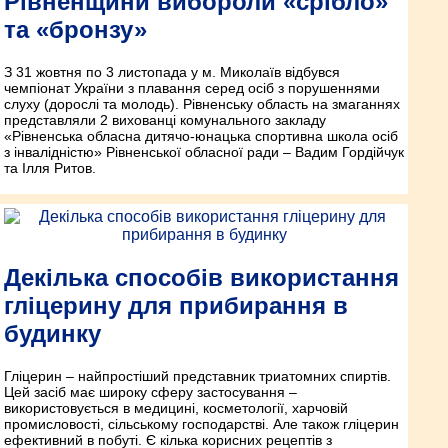
Рівненщини вибороли «срібло»
та «бронзу»
З 31 жовтня по 3 листопада у м. Миколаїв відбувся
чемпіонат України з плавання серед осіб з порушеннями
слуху (дорослі та молодь). Рівненську область на змаганнях
представляли 2 вихованці комунального закладу
«Рівненська обласна дитячо-юнацька спортивна школа осіб
з інвалідністю» Рівненської обласної ради – Вадим Гордійчук
та Ілля Ритов.
Декілька способів використання
гліцерину для прибирання в
будинку
Гліцерин – найпростіший представник триатомних спиртів.
Цей засіб має широку сферу застосування –
використовується в медицині, косметології, харчовій
промисловості, сільському господарстві. Але також гліцерин
ефективний в побуті. Є кілька корисних рецептів з