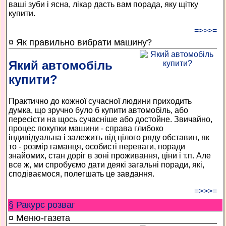
ваші зуби і ясна, лікар дасть вам порада, яку щітку
купити.
=>>>=
¤ Як правильно вибрати машину?
Який автомобіль
купити?
Практично до кожної сучасної людини приходить
думка, що зручно було б купити автомобіль, або
пересісти на щось сучасніше або достойне. Звичайно,
процес покупки машини - справа глибоко
індивідуальна і залежить від цілого ряду обставин, як
то - розмір гаманця, особисті переваги, поради
знайомих, стан доріг в зоні проживання, ціни і т.п. Але
все ж, ми спробуємо дати деякі загальні поради, які,
сподіваємося, полегшать це завдання.
=>>>=
§ Ракурс розваг
¤ Меню-газета