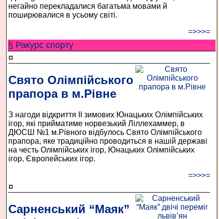
негайно перекладалися багатьма мовами й
поширювалися в усьому світі.
=>>>=
§ Ракурс спорту
¤
Свято Олімпійського
прапора в м.Рівне
З нагоди відкриття II зимових Юнацьких Олімпійських
ігор, які прийматиме норвезький Ліллехаммер, в
ДЮСШ №1 м.Рівного відбулось Свято Олімпійського
прапора, яке традиційно проводиться в нашій державі
на честь Олімпійських ігор, Юнацьких Олімпійських
ігор, Європейських ігор.
=>>>=
¤
Сарненський “Маяк”