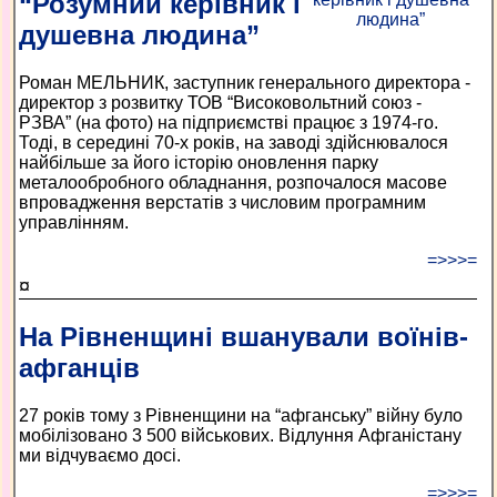
“Розумний керівник і
душевна людина”
Роман МЕЛЬНИК, заступник генерального директора -
директор з розвитку ТОВ “Високовольтний союз -
РЗВА” (на фото) на підприємстві працює з 1974-го.
Тоді, в середині 70-х років, на заводі здійснювалося
найбільше за його історію оновлення парку
металообробного обладнання, розпочалося масове
впровадження верстатів з числовим програмним
управлінням.
=>>>=
¤
На Рівненщині вшанували воїнів-
афганців
27 років тому з Рівненщини на “афганську” війну було
мобілізовано 3 500 військових. Відлуння Афганістану
ми відчуваємо досі.
=>>>=