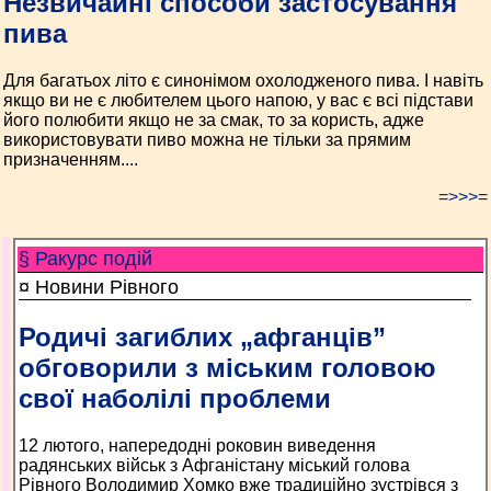
Незвичайні способи застосування
пива
Для багатьох літо є синонімом охолодженого пива. І навіть
якщо ви не є любителем цього напою, у вас є всі підстави
його полюбити якщо не за смак, то за користь, адже
використовувати пиво можна не тільки за прямим
призначенням....
=>>>=
§ Ракурс подій
¤ Новини Рівного
Родичі загиблих „афганців”
обговорили з міським головою
свої наболілі проблеми
12 лютого, напередодні роковин виведення
радянських військ з Афганістану міський голова
Рівного Володимир Хомко вже традиційно зустрівся з