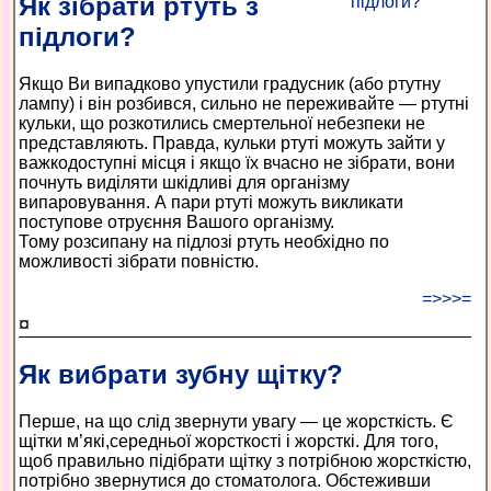
Як зібрати ртуть з
підлоги?
Якщо Ви випадково упустили градусник (або ртутну
лампу) і він розбився, сильно не переживайте — ртутні
кульки, що розкотились смертельної небезпеки не
представляють. Правда, кульки ртуті можуть зайти у
важкодоступні місця і якщо їх вчасно не зібрати, вони
почнуть виділяти шкідливі для організму
випаровування. А пари ртуті можуть викликати
поступове отруєння Вашого організму.
Тому розсипану на підлозі ртуть необхідно по
можливості зібрати повністю.
=>>>=
¤
Як вибрати зубну щітку?
Перше, на що слід звернути увагу — це жорсткість. Є
щітки м’які,середньої жорсткості і жорсткі. Для того,
щоб правильно підібрати щітку з потрібною жорсткістю,
потрібно звернутися до стоматолога. Обстеживши