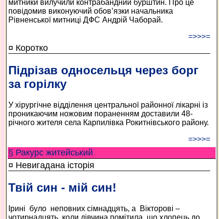
митники вилучили контрабандний бурштин. Про це
повідомив виконуючий обов’язки начальника
Рівненської митниці ДФС Андрій Чаборай.
=>>>=
¤ Коротко
Підрізав односельця через борг
за горілку
У хірургічне відділення центральної районної лікарні із
проникаючим ножовим пораненням доставили 48-
річного жителя села Карпилівка Рокитнівського району.
=>>>=
§ Ракурс житейський
¤ Невигадана історія
Твій син - мій син!
Ірині було неповних сімнадцять, а Вікторові –
чотирнадцять, коли дівчина помітила, що хлопець до