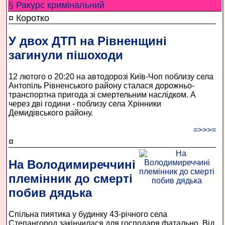
§ Ракурс кримінальний
¤ Коротко
У двох ДТП на Рівненщині
загинули пішоходи
12 лютого о 20:20 на автодорозі Київ-Чоп поблизу села
Антопіль Рівненського району сталася дорожньо-
транспортна пригода зі смертельним наслідком. А
через дві години - поблизу села Хрінники
Демидівського району.
=>>>=
¤
На Володимиреччині
племінник до смерті
побив дядька
Спільна пиятика у будинку 43-річного села
Степангород закінчилася для господаря фатально. Від