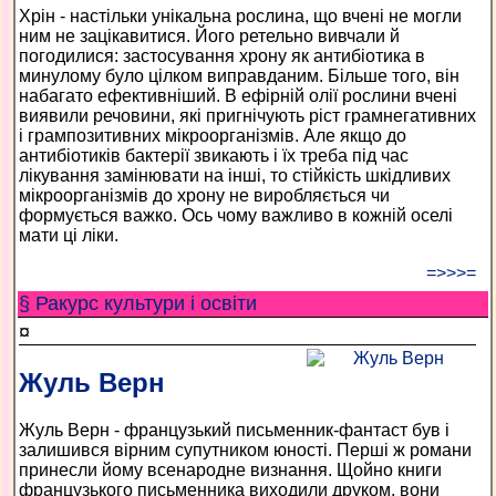
Хрін - настільки унікальна рослина, що вчені не могли
ним не зацікавитися. Його ретельно вивчали й
погодилися: застосування хрону як антибіотика в
минулому було цілком виправданим. Більше того, він
набагато ефективніший. В ефірній олії рослини вчені
виявили речовини, які пригнічують ріст грамнегативних
і грампозитивних мікроорганізмів. Але якщо до
антибіотиків бактерії звикають і їх треба під час
лікування замінювати на інші, то стійкість шкідливих
мікроорганізмів до хрону не виробляється чи
формується важко. Ось чому важливо в кожній оселі
мати ці ліки.
=>>>=
§ Ракурс культури і освіти
¤
Жуль Верн
Жуль Верн - французький письменник-фантаст був і
залишився вірним супутником юності. Перші ж романи
принесли йому всенародне визнання. Щойно книги
французького письменника виходили друком, вони