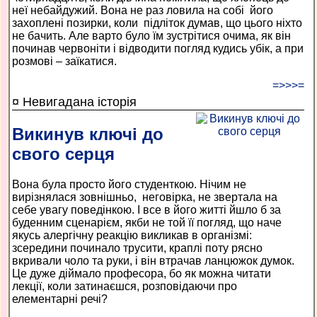
неї небайдужий. Вона не раз ловила на собі його
захоплені позирки, коли підліток думав, що цього ніхто
не бачить. Але варто було їм зустрітися очима, як він
починав червоніти і відводити погляд кудись убік, а при
розмові – заїкатися.
=>>>=
¤ Невигадана історія
Викинув ключі до
свого серця
Вона була просто його студенткою. Нічим не
вирізнялася зовнішньо, неговірка, не звертала на
себе увагу поведінкою. І все в його житті йшло б за
буденним сценарієм, якби не той її погляд, що наче
якусь алергічну реакцію викликав в організмі:
зсередини починало трусити, краплі поту рясно
вкривали чоло та руки, і він втрачав ланцюжок думок.
Це дуже діймало професора, бо як можна читати
лекції, коли затинаєшся, розповідаючи про
елементарні речі?