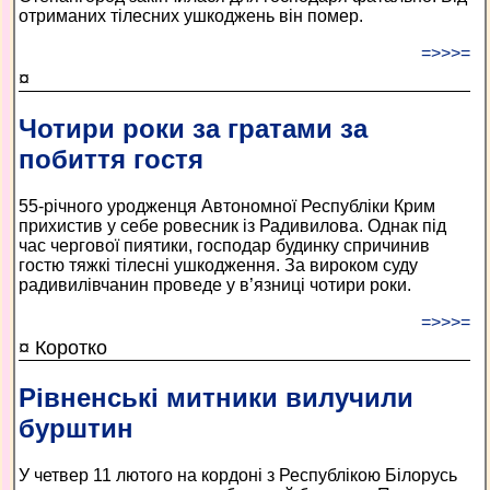
отриманих тілесних ушкоджень він помер.
=>>>=
¤
Чотири роки за гратами за
побиття гостя
55-річного уродженця Автономної Республіки Крим
прихистив у себе ровесник із Радивилова. Однак під
час чергової пиятики, господар будинку спричинив
гостю тяжкі тілесні ушкодження. За вироком суду
радивилівчанин проведе у в’язниці чотири роки.
=>>>=
¤ Коротко
Рівненські митники вилучили
бурштин
У четвер 11 лютого на кордоні з Республікою Білорусь