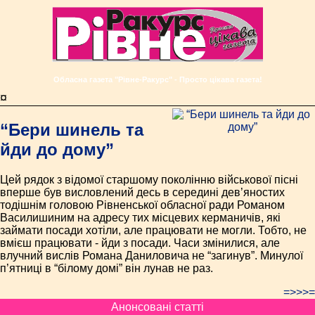
Обласна газета "Рівне-Ракурс" - Просто цікава газета!
¤
“Бери шинель та
йди до дому”
Цей рядок з відомої старшому поколінню військової пісні
вперше був висловлений десь в середині дев’яностих
тодішнім головою Рівненської обласної ради Романом
Василишиним на адресу тих місцевих керманичів, які
займати посади хотіли, але працювати не могли. Тобто, не
вмієш працювати - йди з посади. Часи змінилися, але
влучний вислів Романа Даниловича не “загинув”. Минулої
п’ятниці в “білому домі” він лунав не раз.
=>>>=
Анонсовані статті