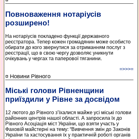
¤
Повноваження нотаріусів
розширено!
На нотаріусів покладено функції державного
реєстратора. Тепер кожен громадянин може особисто
обирати до кого звернутися за отриманням послуг з
реєстрації, що в свою чергу дозволяє уникнути
очікувань у чергах та паперової тяганини.
=>>>=
¤ Новини Рівного
Міські голови Рівненщини
приїздили у Рівне за досвідом
12 лютого до Рівного з’їхалися майже усі міські голови
районних центрів нашої області. А запросила їх до
Рівного Асоціація міст України, що взяти участь у
Фаховій майстерні на тему: “Вивчення змін до Законів
України та хастосування їх у практичній роботі органів