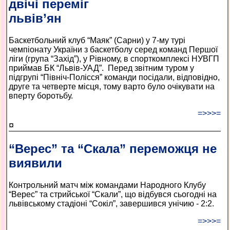
двічі переміг
львів’ян
Баскетбольний клуб “Маяк” (Сарни) у 7-му турі
чемпіонату України з баскетболу серед команд Першої
ліги (група “Захід”), у Рівному, в спорткомплексі НУВГП
приймав БК “Львів-УАД”. Перед звітним туром у
підгрупі “Північ-Полісся” команди посідали, відповідно,
друге та четверте місця, тому варто було очікувати на
вперту боротьбу.
=>>>=
¤
“Верес” та “Скала” переможця не
виявили
Контрольний матч між командами Народного Клубу
“Верес” та стрийської “Скали”, що відбувся сьогодні на
львівському стадіоні “Сокіл”, завершився унічию - 2:2.
=>>>=