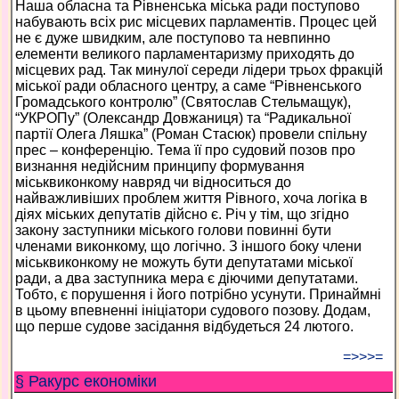
Наша обласна та Рівненська міська ради поступово
набувають всіх рис місцевих парламентів. Процес цей
не є дуже швидким, але поступово та невпинно
елементи великого парламентаризму приходять до
місцевих рад. Так минулої середи лідери трьох фракцій
міської ради обласного центру, а саме “Рівненського
Громадського контролю” (Святослав Стельмащук),
“УКРОПу” (Олександр Довжаниця) та “Радикальної
партії Олега Ляшка” (Роман Стасюк) провели спільну
прес – конференцію. Тема її про судовий позов про
визнання недійсним принципу формування
міськвиконкому навряд чи відноситься до
найважливіших проблем життя Рівного, хоча логіка в
діях міських депутатів дійсно є. Річ у тім, що згідно
закону заступники міського голови повинні бути
членами виконкому, що логічно. З іншого боку члени
міськвиконкому не можуть бути депутатами міської
ради, а два заступника мера є діючими депутатами.
Тобто, є порушення і його потрібно усунути. Принаймні
в цьому впевненні ініціатори судового позову. Додам,
що перше судове засідання відбудеться 24 лютого.
=>>>=
§ Ракурс економiки