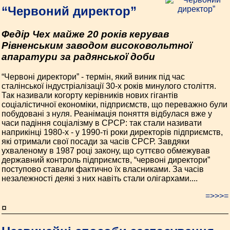
“Червоний директор”
Федір Чех майже 20 років керував
Рівненським заводом високовольтної
апаратури за радянської доби
“Червоні директори” - термін, який виник під час
сталінської індустріалізації 30-х років минулого століття.
Так називали когорту керівників нових гігантів
соціалістичної економіки, підприємств, що переважно були
побудовані з нуля. Реанімація поняття відбулася вже у
часи падіння соціалізму в СРСР: так стали називати
наприкінці 1980-х - у 1990-ті роки директорів підприємств,
які отримали свої посади за часів СРСР. Завдяки
ухваленому в 1987 році закону, що суттєво обмежував
державний контроль підприємств, “червоні директори”
поступово ставали фактично їх власниками. За часів
незалежності деякі з них навіть стали олігархами....
=>>>=
¤