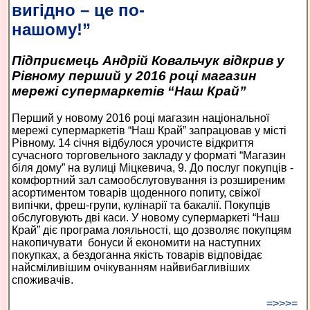
вигідно – це по-
нашому!”
Підприємець Андрій Ковальчук відкрив у
Рівному перший у 2016 році магазин
мережі супермаркетів “Наш Край”
Перший у новому 2016 році магазин національної
мережі супермаркетів “Наш Край” запрацював у місті
Рівному. 14 січня відбулося урочисте відкриття
сучасного торговельного закладу у форматі “Магазин
біля дому” на вулиці Міцкевича, 9. До послуг покупців -
комфортний зал самообслуговування із розширеним
асортиментом товарів щоденного попиту, свіжої
випічки, фреш-групи, кулінарії та бакалії. Покупців
обслуговують дві каси. У новому супермаркеті “Наш
Край” діє програма лояльності, що дозволяє покупцям
накопичувати бонуси й економити на наступних
покупках, а бездоганна якість товарів відповідає
найсміливішим очікуванням найвибагливіших
споживачів.
=>>>=