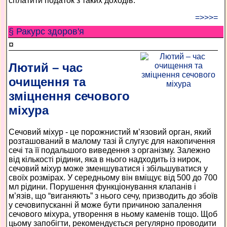
сплатити податок з таких доходів.
=>>>=
§ Ракурс здоров'я
¤
Лютий – час
очищення та
зміцнення сечового
міхура
Сечовий міхур - це порожнистий м’язовий орган, який
розташований в малому тазі й слугує для накопичення
сечі та її подальшого виведення з організму. Залежно
від кількості рідини, яка в нього надходить із нирок,
сечовий міхур може зменшуватися і збільшуватися у
своїх розмірах. У середньому він вміщує від 500 до 700
мл рідини. Порушення функціонування клапанів і
м’язів, що “виганяють” з нього сечу, призводить до збоїв
у сечовипусканні й може бути причиною запалення
сечового міхура, утворення в ньому каменів тощо. Щоб
цьому запобігти, рекомендується регулярно проводити