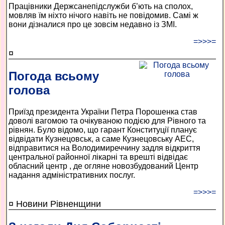
Працівники Держсанепідслужби б’ють на сполох,
мовляв їм ніхто нічого навіть не повідомив. Самі ж
вони дізналися про це зовсім недавно із ЗМІ.
=>>>=
¤
Погода всьому
голова
Приїзд президента України Петра Порошенка став
доволі вагомою та очікуваною подією для Рівного та
рівнян. Було відомо, що гарант Конституції планує
відвідати Кузнецовськ, а саме Кузнецовську АЕС,
відправитися на Володимиреччину задля відкриття
центральної районної лікарні та врешті відвідає
обласний центр , де огляне новозбудований Центр
надання адміністративних послуг.
=>>>=
¤ Новини Рівненщини