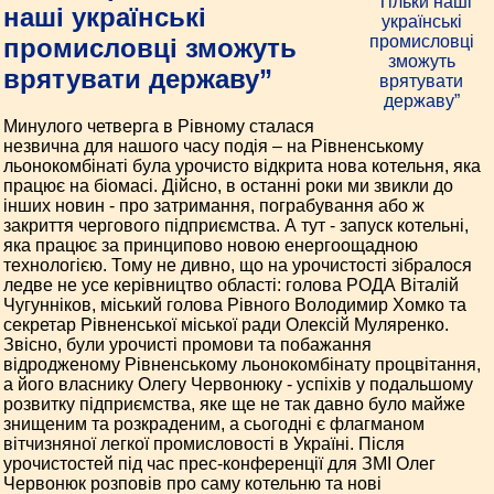
наші українські
промисловці зможуть
врятувати державу”
Минулого четверга в Рівному сталася
незвична для нашого часу подія – на Рівненському
льонокомбінаті була урочисто відкрита нова котельня, яка
працює на біомасі. Дійсно, в останні роки ми звикли до
інших новин - про затримання, пограбування або ж
закриття чергового підприємства. А тут - запуск котельні,
яка працює за принципово новою енергоощадною
технологією. Тому не дивно, що на урочистості зібралося
ледве не усе керівництво області: голова РОДА Віталій
Чугунніков, міський голова Рівного Володимир Хомко та
секретар Рівненської міської ради Олексій Муляренко.
Звісно, були урочисті промови та побажання
відродженому Рівненському льонокомбінату процвітання,
а його власнику Олегу Червонюку - успіхів у подальшому
розвитку підприємства, яке ще не так давно було майже
знищеним та розкраденим, а сьогодні є флагманом
вітчизняної легкої промисловості в Україні. Після
урочистостей під час прес-конференції для ЗМІ Олег
Червонюк розповів про саму котельню та нові