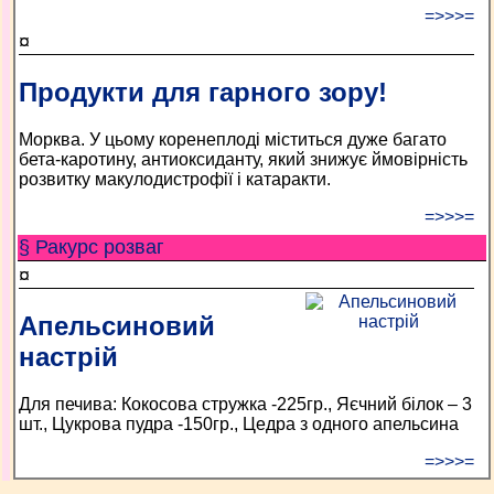
=>>>=
¤
Продукти для гарного зору!
Морква. У цьому коренеплоді міститься дуже багато
бета-каротину, антиоксиданту, який знижує ймовірність
розвитку макулодистрофії і катаракти.
=>>>=
§ Ракурс розваг
¤
Апельсиновий
настрій
Для печива: Кокосова стружка -225гр., Яєчний білок – 3
шт., Цукрова пудра -150гр., Цедра з одного апельсина
=>>>=