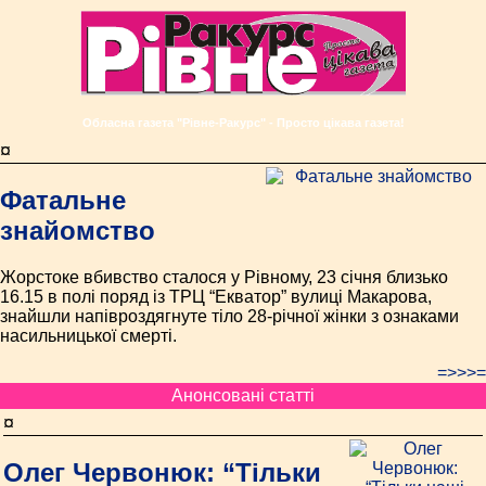
Обласна газета "Рівне-Ракурс" - Просто цікава газета!
¤
Фатальне
знайомство
Жорстоке вбивство сталося у Рівному, 23 січня близько
16.15 в полі поряд із ТРЦ “Екватор” вулиці Макарова,
знайшли напівроздягнуте тіло 28-річної жінки з ознаками
насильницької смерті.
=>>>=
Анонсовані статті
¤
Олег Червонюк: “Тільки