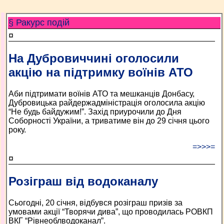
§ Ракурс подій
¤
На Дубровиччині оголосили
акцію на підтримку воїнів АТО
Аби підтримати воїнів АТО та мешканців Донбасу,
Дубровицька райдержадміністрація оголосила акцію
“Не будь байдужим!”. Захід приурочили до Дня
Соборності України, а триватиме він до 29 січня цього
року.
=>>>=
¤
Розіграш від водоканалу
Сьогодні, 20 січня, відбувся розіграш призів за
умовами акції “Творячи дива”, що проводилась РОВКП
ВКГ “Рівнеоблводоканал”.