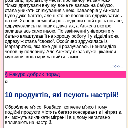
розповіді про дівочу честь, про майбутнє заміжжя
тільки дратували внучку, вона гнівалась на бабусю,
стала уникати спілкування з нею. Кавалерів у Анжели
було дуже багато, але ніхто не поспішав одружуватись
на ній. Хлопці, немовби розгледівши в ній щось погане,
одружувались на інших дівчатах, а Анжела вкотре
залишалась самотньою. По закінченні університету
батько влаштував її на хорошу роботу, і у відділі вона
одразу ж стала “своєю”. Особливо здружилась із
Маргаритою, яка вже двічі розлучалась і ненавиділа
чоловічу половину. Але Анжелу якраз дуже цікавили
мужчини, вона мріяла вийти заміж.
=>>>=
§ Ракурс добрих порад
¤
10 продуктів, які псують настрій!
Оброблене м’ясо. Ковбаси, копчене м’ясо і тому
подібні продукти містять багато консервантів і нітратів,
які можуть викликати мігрені і в цілому негативно
впливають на настрій.