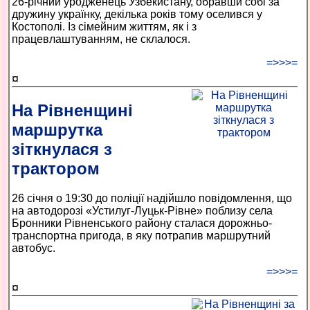
26-річний уродженець Узбекистану, обравши собі за
дружину українку, декілька років тому оселився у
Костополі. Із сімейним життям, як і з
працевлаштуванням, не склалося.
=>>>=
¤
На Рівненщині
маршрутка
зіткнулася з
трактором
26 січня о 19:30 до поліції надійшло повідомлення, що
на автодорозі «Устилуг-Луцьк-Рівне» поблизу села
Бронники Рівненського району сталася дорожньо-
транспортна пригода, в яку потрапив маршрутний
автобус.
=>>>=
¤