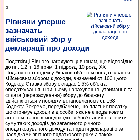
=>>>=
¤
Рівняни уперше
зазначать
військовий збір у
декларації про доходи
Податківці Рівного нагадують рівнянам, що відповідно
до пп. 1.2 п. 16 прим. 1 підрозд. 10 розд. XX
Податкового кодексу України об’єктом оподаткування
військовим збором є доходи, визначені ст. 163 цього
Кодексу. Ставка збору складає 1,5% об’єкта
оподаткування. При цьому нарахування, утримання та
сплата (перерахування) збору до бюджету
здійснюються у порядку, встановленому ст. 168
Кодексу. Зокрема, передбачено, що платник податку,
що отримує доходи від особи, яка не є податковим
агентом, та іноземні доходи, зобов’язаний включити
суму таких доходів до загального річного
оподатковуваного доходу та подати декларацію за
наслідками звітного податкового року, а також