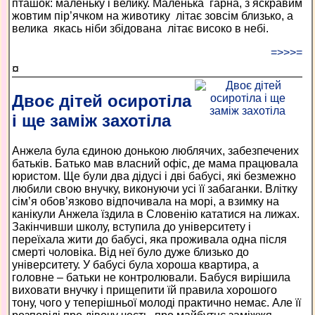
пташок: маленьку і велику. Маленька гарна, з яскравим
жовтим пір’ячком на животику літає зовсім близько, а
велика якась ніби збідована літає високо в небі.
=>>>=
¤
Двоє дітей осиротіла
і ще заміж захотіла
Анжела була єдиною донькою люблячих, забезпечених
батьків. Батько мав власний офіс, де мама працювала
юристом. Ще були два дідусі і дві бабусі, які безмежно
любили свою внучку, виконуючи усі її забаганки. Влітку
сім’я обов’язково відпочивала на морі, а взимку на
канікули Анжела їздила в Словенію кататися на лижах.
Закінчивши школу, вступила до університету і
переїхала жити до бабусі, яка проживала одна після
смерті чоловіка. Від неї було дуже близько до
університету. У бабусі була хороша квартира, а
головне – батьки не контролювали. Бабуся вирішила
виховати внучку і прищепити їй правила хорошого
тону, чого у теперішньої молоді практично немає. Але її