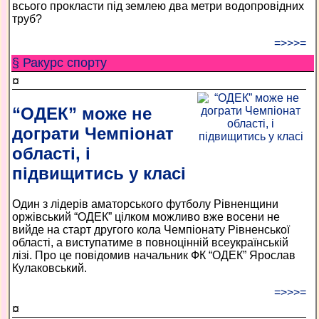
всього прокласти під землею два метри водопровідних
труб?
=>>>=
§ Ракурс спорту
¤
“ОДЕК” може не
дограти Чемпіонат
області, і
підвищитись у класі
Один з лідерів аматорського футболу Рівненщини
оржівський “ОДЕК” цілком можливо вже восени не
вийде на старт другого кола Чемпіонату Рівненської
області, а виступатиме в повноцінній всеукраїнській
лізі. Про це повідомив начальник ФК “ОДЕК” Ярослав
Кулаковський.
=>>>=
¤