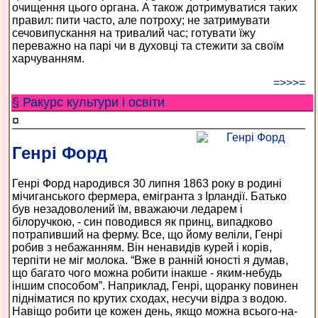
очищення цього органа. А також дотримуватися таких
правил: пити часто, але потроху; не затримувати
сечовипускання на тривалий час; готувати їжу
переважно на парі чи в духовці та стежити за своїм
харчуванням.
=>>>=
§ Ракурс культури і освіти
¤
Генрі Форд
Генрі Форд народився 30 липня 1863 року в родині
мічиганського фермера, емігранта з Ірландії. Батько
був незадоволений їм, вважаючи ледарем і
білоручкою, - син поводився як принц, випадково
потрапивший на ферму. Все, що йому веліли, Генрі
робив з небажанням. Він ненавидів курей і корів,
терпіти не міг молока. “Вже в ранній юності я думав,
що багато чого можна робити інакше - яким-небудь
іншим способом”. Наприклад, Генрі, щоранку повинен
підніматися по крутих сходах, несучи відра з водою.
Навіщо робити це кожен день, якщо можна всього-на-